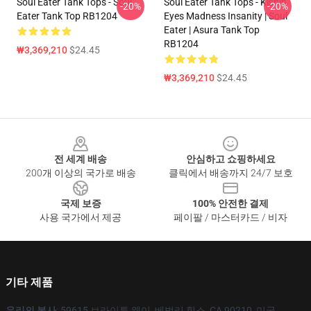
Soul Eater Tank Tops - Soul
Soul Eater Tank Tops - Kishin
-20%
-20%
Eater Tank Top RB1204
Eyes Madness Insanity | Soul
Eater | Asura Tank Top
RB1204
₩3,369,210
$24.45
₩3,369,210
$24.45
Footer
전 세계 배송
안심하고 쇼핑하세요
200개 이상의 국가로 배송
클릭에서 배송까지 24/7 보호
국제 보증
100% 안전한 결제
사용 국가에서 제공
페이팔 / 마스터카드 / 비자
기타 제품
우리의 본사
: 59615 브라이튼 웨이, 베벌리 힐스, CA 90210, 미국