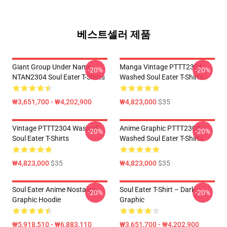
베스트셀러 제품
Giant Group Under Name
Manga Vintage PTTT2304
-20%
-20%
NTAN2304 Soul Eater T-Shirts
Washed Soul Eater T-Shirts
₩3,651,700 - ₩4,202,900
₩4,823,000
$35
Vintage PTTT2304 Washed
Anime Graphic PTTT2304
-20%
-20%
Soul Eater T-Shirts
Washed Soul Eater T-Shirts
₩4,823,000
$35
₩4,823,000
$35
Soul Eater Anime Nostalgia
Soul Eater T-Shirt – Dark
-20%
-20%
Graphic Hoodie
Graphic
₩5,918,510 - ₩6,883,110
₩3,651,700 - ₩4,202,900