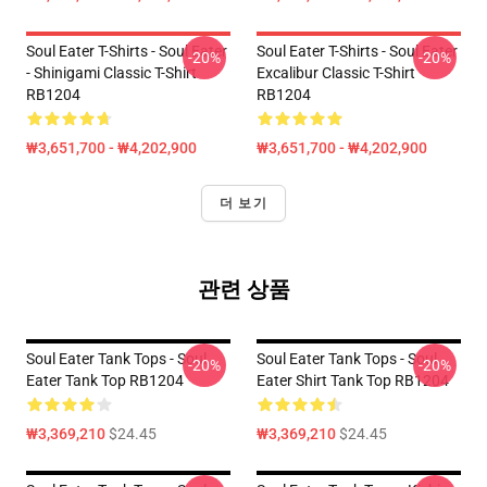
Soul Eater T-Shirts - Soul Eater
Soul Eater T-Shirts - Soul Eater
-20%
-20%
- Shinigami Classic T-Shirt
Excalibur Classic T-Shirt
RB1204
RB1204
₩3,651,700 - ₩4,202,900
₩3,651,700 - ₩4,202,900
더 보기
관련 상품
Soul Eater Tank Tops - Soul
Soul Eater Tank Tops - Soul
-20%
-20%
Eater Tank Top RB1204
Eater Shirt Tank Top RB1204
₩3,369,210
$24.45
₩3,369,210
$24.45