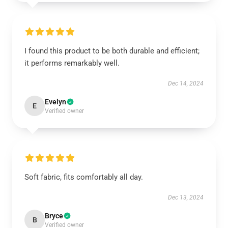
I found this product to be both durable and efficient;
it performs remarkably well.
Dec 14, 2024
Evelyn
E
Verified owner
Soft fabric, fits comfortably all day.
Dec 13, 2024
Bryce
B
Verified owner