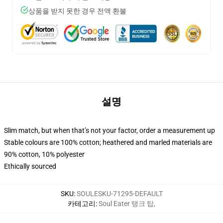
상품을 받지 못한 경우 전액 환불
설명
Slim match, but when that’s not your factor, order a measurement up
Stable colours are 100% cotton; heathered and marled materials are
90% cotton, 10% polyester
Ethically sourced
SKU
:
SOULESKU-71295-DEFAULT
카테고리
:
Soul Eater 탱크 탑
,