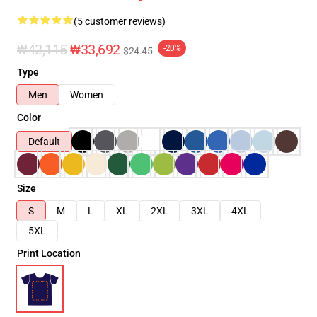
(5 customer reviews)
₩42,115
₩33,692
-20%
$24.45
Type
Men
Women
Color
Default
Size
S
M
L
XL
2XL
3XL
4XL
5XL
Print Location