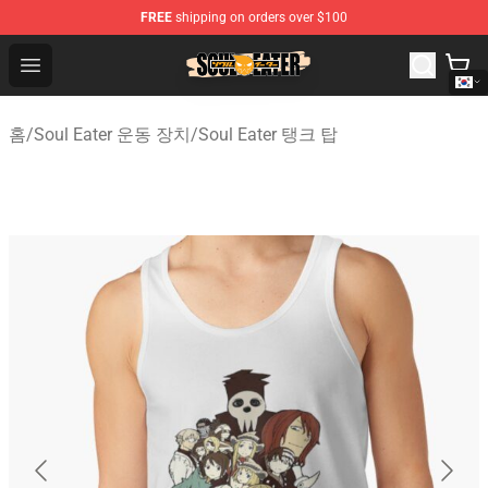
FREE
shipping on orders over $100
Soul Eater Store - Official Soul Eater Merchandise Shop
Open menu
홈
/
Soul Eater 운동 장치
/
Soul Eater 탱크 탑