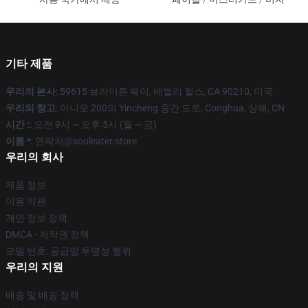
기타 제품
우리의 본사
: 59615 브라이튼 웨이, 베벌리 힐스, CA 90210, 미국
우리의 창고
: 아니오 200의 Yincheng 중간 도로, Conghua, 상해, CN
시간 :
: 오전 9시 ~ 오후 5시 (월 ~ 금)
이름 *
: 연락처@souleater.store
우리의 회사
제품 정보
이용 약관
개인 정보 정책
DMCA - 저작권 정책
모델 번호: 공급망 투명성 행위
우리의 지원
배송 및 배송 정책