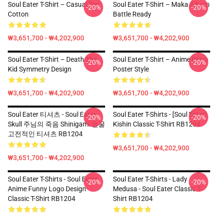
Soul Eater T-Shirt – Casual Tee
Soul Eater T-Shirt – Maka Albarn
-20%
-20%
Cotton
Battle Ready
₩3,651,700 - ₩4,202,900
₩3,651,700 - ₩4,202,900
Soul Eater T-Shirt – Death The
Soul Eater T-Shirt – Anime Retro
-20%
-20%
Kid Symmetry Design
Poster Style
₩3,651,700 - ₩4,202,900
₩3,651,700 - ₩4,202,900
Soul Eater 티셔츠 - Soul Eater
Soul Eater T-Shirts - [Soul Eater]
-20%
-20%
Skull 주님의 죽음 Shinigami 얼굴
Kishin Classic T-Shirt RB1204
고전적인 티셔츠 RB1204
₩3,651,700 - ₩4,202,900
₩3,651,700 - ₩4,202,900
Soul Eater T-Shirts - Soul Eater
Soul Eater T-Shirts - Lady
-20%
-20%
Anime Funny Logo Design
Medusa - Soul Eater Classic T-
Classic T-Shirt RB1204
Shirt RB1204