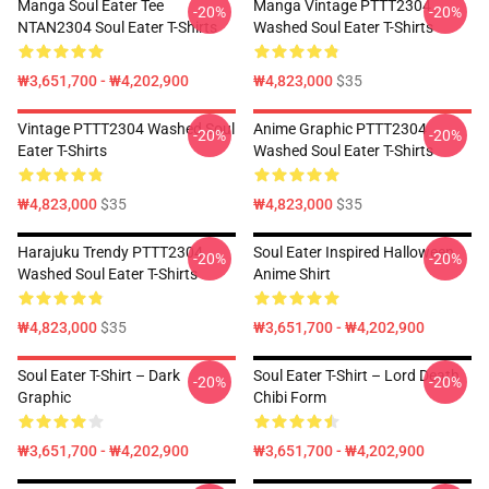
Manga Soul Eater Tee
Manga Vintage PTTT2304
-20%
-20%
NTAN2304 Soul Eater T-Shirts
Washed Soul Eater T-Shirts
₩3,651,700 - ₩4,202,900
₩4,823,000
$35
Vintage PTTT2304 Washed Soul
Anime Graphic PTTT2304
-20%
-20%
Eater T-Shirts
Washed Soul Eater T-Shirts
₩4,823,000
$35
₩4,823,000
$35
Harajuku Trendy PTTT2304
Soul Eater Inspired Halloween
-20%
-20%
Washed Soul Eater T-Shirts
Anime Shirt
₩4,823,000
$35
₩3,651,700 - ₩4,202,900
Soul Eater T-Shirt – Dark
Soul Eater T-Shirt – Lord Death
-20%
-20%
Graphic
Chibi Form
₩3,651,700 - ₩4,202,900
₩3,651,700 - ₩4,202,900