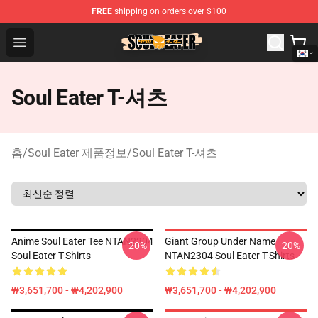
FREE
shipping on orders over $100
Soul Eater Store - Official Soul Eater Merchandise Shop
Open menu
Soul Eater T-셔츠
홈
/
Soul Eater 제품정보
/
Soul Eater T-셔츠
Anime Soul Eater Tee NTAN2304
Giant Group Under Name
-20%
-20%
Soul Eater T-Shirts
NTAN2304 Soul Eater T-Shirts
₩3,651,700 - ₩4,202,900
₩3,651,700 - ₩4,202,900