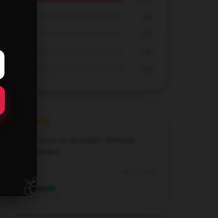
0%
0%
0%
0%
Everything is just as described. Definitely
worth a purchase!
Dec 11, 2024
🎁
Arabella
A
Verified owner