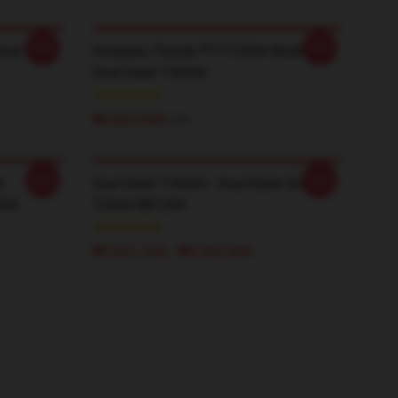
-20%
-20%
ul Eater
Harajuku Trendy PTTT2304 Washed
Soul Eater T-Shirts
₩4,823,000
$35
-20%
-20%
r
Soul Eater T-Shirts - Soul Eater Classic
204
T-Shirt RB1204
₩3,651,700 - ₩4,202,900