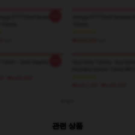
-20%
ntage PTTT2304 Washed
Vintage PTTT2304 Washed So
 T-Shirts
T-Shirts
00
₩4,823,000
$35
$35
-20%
 T-Shirt – Dark Graphic
Soul Eater T-Shirts - Soul Eate
Excalibur Classic T-Shirt RB1
0 - ₩4,202,900
₩3,651,700 - ₩4,202,900
더 보기
관련 상품