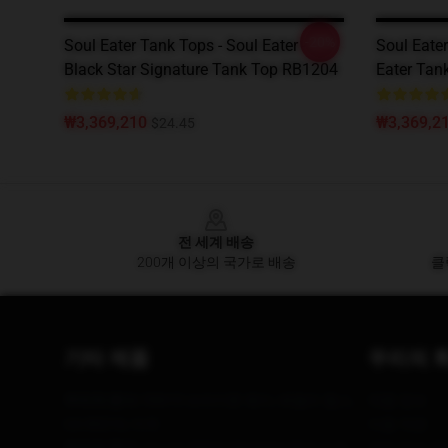
-20%
Soul Eater Tank Tops - Soul Eater -
Soul Eate
Black Star Signature Tank Top RB1204
Eater Tan
₩3,369,210
₩3,369,2
$24.45
Footer
전 세계 배송
200개 이상의 국가로 배송
클
기타 제품
우리의 
우리의 본사
: 59615 브라이튼 웨이, 베벌리 힐스,
제품 정보
CA 90210, 미국
이용 약관