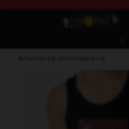
Soul Eater Store - Official Soul Eater Merchandise Sho
홈
홈
/
Soul Eater 운동 장치
/
Soul Eater 탱크 탑