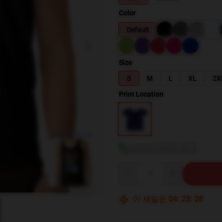
Color
Default
Size
S
M
L
XL
2X
Print Location
blank template
사이즈 가이드 보기
Quantity
이 세일은
04
:
23
:
27