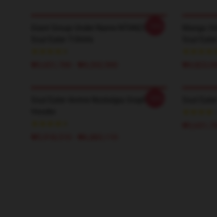
-20%
Giant Group Under Name NTAN2304
Manga Vi
Soul Eater T-Shirts
Soul Eater
₩3,651,700 - ₩4,202,900
₩4,823,0
-20%
Soul Eater Anime Nostalgia Graphic
Soul Eater
Hoodie
₩3,651,70
₩5,918,510 - ₩6,883,110