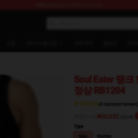
FREE
shipping on orders over $100
p
쇼핑
카테고리별 쇼핑
주문 추적
블로그
연락
Soul Eater 탱크 탑
정상 RB1204
(4 customer reviews
₩42,115
₩33,692
$24.45
Type
Men
Women