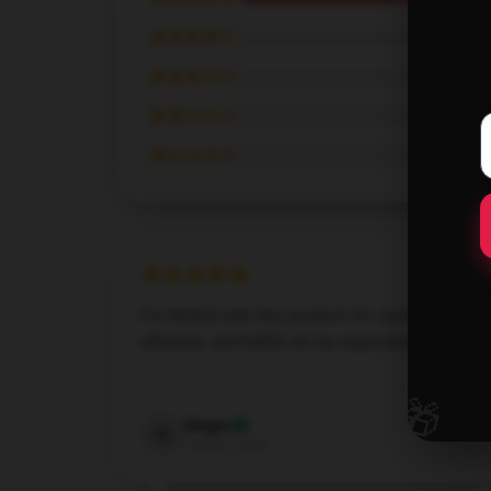
★★★★☆
★★★☆☆
★★☆☆☆
★☆☆☆☆
I’m thrilled with this product! It’s resilient,
effective, and fulfills all my expectations.
Dec 16, 2024
🎁
Megan
M
Verified owner