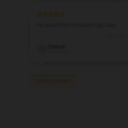
Fits great! Perfect for casual or gym wear.
Dec 11, 2024
Tristan
T
Verified owner
Write your review