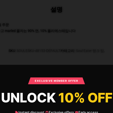
설명
을 주문
 marled 물자는 90% 면, 10% 폴리에스테입니다
SKU
:
SOULESKU-48153-DEFAULT
카테고리
:
Soul Eater 탱크 탑
,
What Customers Say
EXCLUSIVE MEMBER OFFER
UNLOCK
10% OFF
크 탑 - Excalibur! Soul Eater 탱크 정상 RB1
Instant discount
|
Exclusive offers
|
Early access