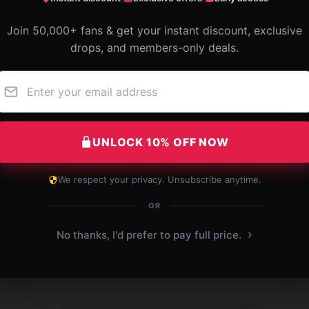
Join 50,000+ fans & get your instant discount, exclusive
drops, and members-only deals.
UNLOCK 10% OFF NOW
We respect your privacy. Unsubscribe anytime.
Excellent value for money. Will buy more!
OR
Dec 15, 2024
›
No thanks, I'd prefer to pay full price.
Mason
M
Verified owner