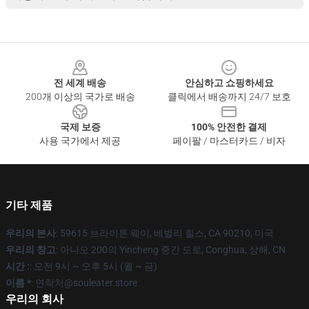
Footer
전 세계 배송
안심하고 쇼핑하세요
200개 이상의 국가로 배송
클릭에서 배송까지 24/7 보호
국제 보증
100% 안전한 결제
사용 국가에서 제공
페이팔 / 마스터카드 / 비자
기타 제품
우리의 본사
: 59615 브라이튼 웨이, 베벌리 힐스, CA 90210, 미국
우리의 창고
: 아니오 200의 Yincheng 중간 도로, Conghua, 상해, CN
시간 :
: 오전 9시 ~ 오후 5시 (월 ~ 금)
이름 *
: 연락처@souleater.store
우리의 회사