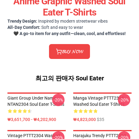
Anime Graphic Washed Soul
Eater T-Shirts
Trendy Design:
Inspired by modern streetwear vibes
All-Day Comfort:
Soft and easy to wear
🖤
A go-to item for any outfit—clean, cool, and effortless!
𝓑𝓤𝓨 𝓝𝓞𝓦
최고의 판매자 Soul Eater
Giant Group Under Name
Manga Vintage PTTT2304
-20%
-20%
NTAN2304 Soul Eater T-Shirts
Washed Soul Eater T-Shirts
₩3,651,700 - ₩4,202,900
₩4,823,000
$35
Vintage PTTT2304 Washed
Harajuku Trendy PTTT2304
-20%
-20%