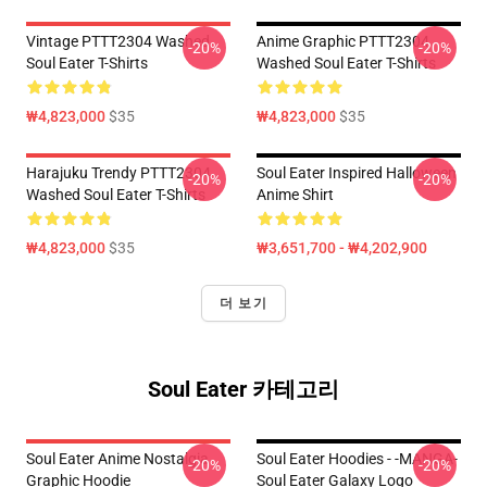
Vintage PTTT2304 Washed
Anime Graphic PTTT2304
-20%
-20%
Soul Eater T-Shirts
Washed Soul Eater T-Shirts
₩4,823,000
$35
₩4,823,000
$35
Harajuku Trendy PTTT2304
Soul Eater Inspired Halloween
-20%
-20%
Washed Soul Eater T-Shirts
Anime Shirt
₩4,823,000
$35
₩3,651,700 - ₩4,202,900
더 보기
Soul Eater 카테고리
Soul Eater Anime Nostalgia
Soul Eater Hoodies - -MANGA-
-20%
-20%
Graphic Hoodie
Soul Eater Galaxy Logo