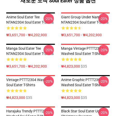
새로운 도착 Soul Eater 상품 옵션
Anime Soul Eater Tee
Giant Group Under Name
-20%
-20%
NTAN2304 Soul Eater T-Shirts
NTAN2304 Soul Eater T-Shirts
₩3,651,700 - ₩4,202,900
₩3,651,700 - ₩4,202,900
Manga Soul Eater Tee
Manga Vintage PTTT2304
-20%
-20%
NTAN2304 Soul Eater T-Shirts
Washed Soul Eater T-Shirts
₩3,651,700 - ₩4,202,900
₩4,823,000
$35
Vintage PTTT2304 Washed
Anime Graphic PTTT2304
-20%
-20%
Soul Eater T-Shirts
Washed Soul Eater T-Shirts
₩4,823,000
$35
₩4,823,000
$35
Harajuku Trendy PTTT2304
Black Star Soul Eater Ugly
-20%
-20%