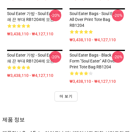
Soul Eater 가방 - Soul Eater 인
Soul Eater Bags - Soul Eater
-20%
-20%
쇄 끈 부대 RB1204에 모든
All Over Print Tote Bag
RB1204
₩3,438,110 - ₩4,127,110
₩3,438,110 - ₩4,127,110
Soul Eater 가방 - Soul Eater 인
Soul Eater Bags - Black Star
-20%
-20%
쇄 끈 부대 RB1204에 모든
Form "Soul Eater" All Over
Print Tote Bag RB1204
₩3,438,110 - ₩4,127,110
₩3,438,110 - ₩4,127,110
더 보기
제품 정보