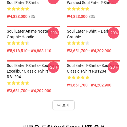
Soul Eater T-Shirts
Washed Soul Eater T-Shirts
₩4,823,000
$35
₩4,823,000
$35
Soul Eater Anime Nostalgia
Soul Eater T-Shirt – Dark
-20%
-20%
Graphic Hoodie
Graphic
₩5,918,510 - ₩6,883,110
₩3,651,700 - ₩4,202,900
Soul Eater T-Shirts - Soul Eater
Soul Eater T-Shirts - Soul Eater
-20%
-20%
Excalibur Classic T-Shirt
Classic T-Shirt RB1204
RB1204
₩3,651,700 - ₩4,202,900
₩3,651,700 - ₩4,202,900
더 보기