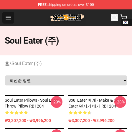
FREE
shipping on orders over $100
Soul Eater Store - Official Soul Eater Merchandise Shop
Open menu
Soul Eater (주)
홈
/
Soul Eater (주)
Soul Eater Pillows - Soul Eater
Soul Eater 베개 - Maka & Soul
-20%
-20%
Throw Pillow RB1204
Eater 던지기 베개 RB1204
₩3,307,200 - ₩3,996,200
₩3,307,200 - ₩3,996,200