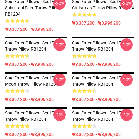
Soul Eater Pillows - Soul Eater
Soul Eater Pillows - Soul Eater's
-20%
-20%
Shinigami Face Throw Pillow
Christmas Throw Pillow RB1204
RB1204
₩3,307,200 - ₩3,996,200
₩3,307,200 - ₩3,996,200
Soul Eater Pillows - Soul Eater
Soul Eater Pillows - Soul Eater
-20%
-20%
Throw Pillow RB1204
Throw Pillow RB1204
₩3,307,200 - ₩3,996,200
₩3,307,200 - ₩3,996,200
Soul Eater Pillows - Soul Eater
Soul Eater Pillows - Soul Eater
-20%
-20%
Moon Throw Pillow RB1204
Throw Pillow RB1204
₩3,307,200 - ₩3,996,200
₩3,307,200 - ₩3,996,200
Soul Eater Pillows - Soul Eater
Soul Eater Pillows - Soul Eater
-20%
-20%
Throw Pillow RB1204
Throw Pillow RB1204
₩3,307,200 - ₩3,996,200
₩3,307,200 - ₩3,996,200