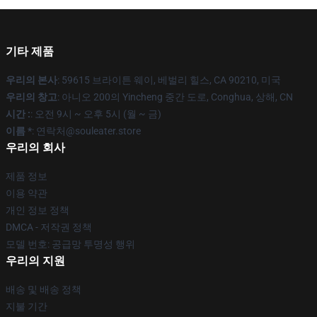
기타 제품
우리의 본사
: 59615 브라이튼 웨이, 베벌리 힐스, CA 90210, 미국
우리의 창고
: 아니오 200의 Yincheng 중간 도로, Conghua, 상해, CN
시간 :
: 오전 9시 ~ 오후 5시 (월 ~ 금)
이름 *
: 연락처@souleater.store
우리의 회사
제품 정보
이용 약관
개인 정보 정책
DMCA - 저작권 정책
모델 번호: 공급망 투명성 행위
우리의 지원
배송 및 배송 정책
지불 기간