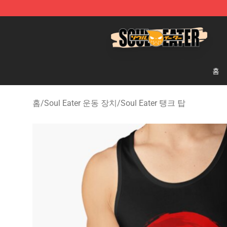
Soul Eater Store - Official Soul Eater Merchandise Sho
홈
홈
/
Soul Eater 운동 장치
/
Soul Eater 탱크 탑