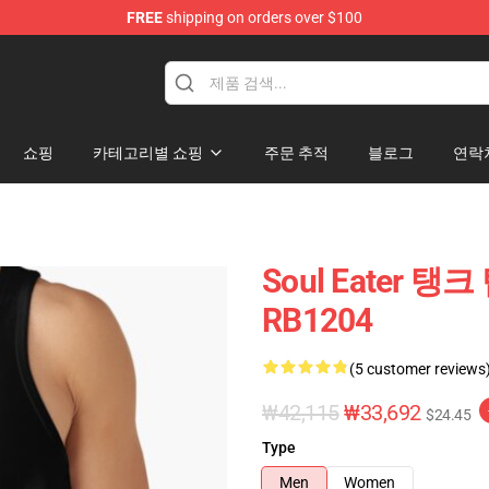
FREE
shipping on orders over $100
p
쇼핑
카테고리별 쇼핑
주문 추적
블로그
연락
Soul Eater 탱크 
RB1204
(5 customer reviews
₩42,115
₩33,692
$24.45
Type
Men
Women