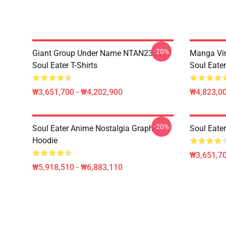
-20%
Giant Group Under Name NTAN2304
Manga Vi
Soul Eater T-Shirts
Soul Eater
₩3,651,700 - ₩4,202,900
₩4,823,0
-20%
Soul Eater Anime Nostalgia Graphic
Soul Eater
Hoodie
₩3,651,70
₩5,918,510 - ₩6,883,110