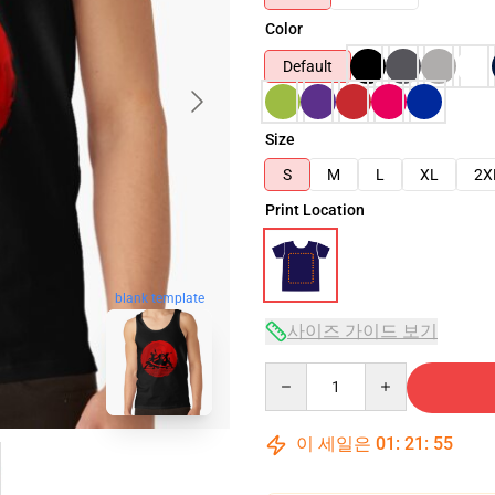
Color
Default
Size
S
M
L
XL
2X
Print Location
blank template
사이즈 가이드 보기
Quantity
이 세일은
01
:
21
:
54