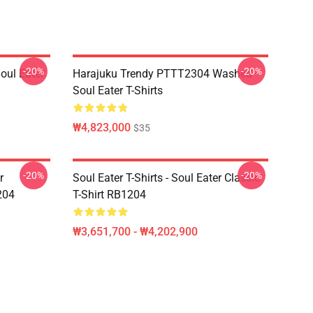
-20%
-20%
ul Eater
Harajuku Trendy PTTT2304 Washed
Soul Eater T-Shirts
₩4,823,000
$35
-20%
-20%
r
Soul Eater T-Shirts - Soul Eater Classic
204
T-Shirt RB1204
₩3,651,700 - ₩4,202,900