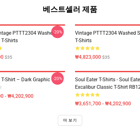
베스트셀러 제품
-20%
ntage PTTT2304 Washed
Vintage PTTT2304 Washed So
 T-Shirts
T-Shirts
00
₩4,823,000
$35
$35
-20%
 T-Shirt – Dark Graphic
Soul Eater T-Shirts - Soul Eate
Excalibur Classic T-Shirt RB1
0 - ₩4,202,900
₩3,651,700 - ₩4,202,900
더 보기