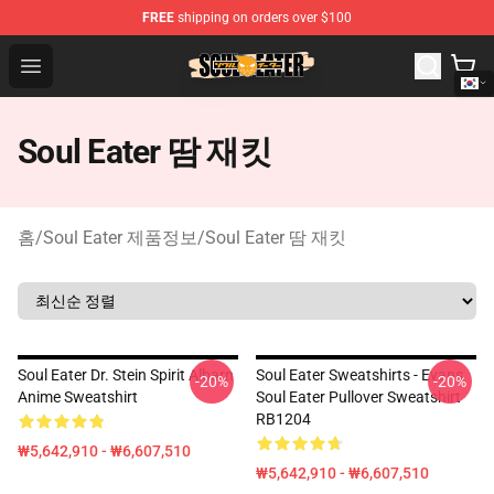
FREE
shipping on orders over $100
Soul Eater Store - Official Soul Eater Merchandise Shop
Open menu
Soul Eater 땀 재킷
홈
/
Soul Eater 제품정보
/
Soul Eater 땀 재킷
Soul Eater Dr. Stein Spirit Albarn
Soul Eater Sweatshirts - Evans
-20%
-20%
Anime Sweatshirt
Soul Eater Pullover Sweatshirt
RB1204
₩5,642,910 - ₩6,607,510
₩5,642,910 - ₩6,607,510