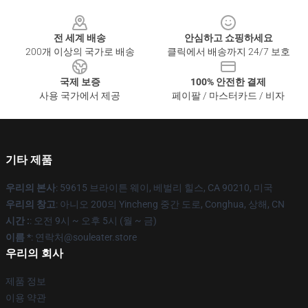
Footer
전 세계 배송
안심하고 쇼핑하세요
200개 이상의 국가로 배송
클릭에서 배송까지 24/7 보호
국제 보증
100% 안전한 결제
사용 국가에서 제공
페이팔 / 마스터카드 / 비자
기타 제품
우리의 본사
: 59615 브라이튼 웨이, 베벌리 힐스, CA 90210, 미국
우리의 창고
: 아니오 200의 Yincheng 중간 도로, Conghua, 상해, CN
시간 :
: 오전 9시 ~ 오후 5시 (월 ~ 금)
이름 *
: 연락처@souleater.store
우리의 회사
제품 정보
이용 약관