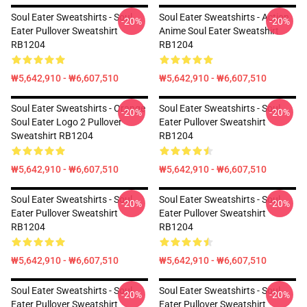
Soul Eater Sweatshirts - Soul
Soul Eater Sweatshirts - Action
-20%
-20%
Eater Pullover Sweatshirt
Anime Soul Eater Sweatshirt
RB1204
RB1204
₩5,642,910 - ₩6,607,510
₩5,642,910 - ₩6,607,510
Soul Eater Sweatshirts - Orange
Soul Eater Sweatshirts - Soul
-20%
-20%
Soul Eater Logo 2 Pullover
Eater Pullover Sweatshirt
Sweatshirt RB1204
RB1204
₩5,642,910 - ₩6,607,510
₩5,642,910 - ₩6,607,510
Soul Eater Sweatshirts - Soul
Soul Eater Sweatshirts - Soul
-20%
-20%
Eater Pullover Sweatshirt
Eater Pullover Sweatshirt
RB1204
RB1204
₩5,642,910 - ₩6,607,510
₩5,642,910 - ₩6,607,510
Soul Eater Sweatshirts - Soul
Soul Eater Sweatshirts - Soul
-20%
-20%
Eater Pullover Sweatshirt
Eater Pullover Sweatshirt