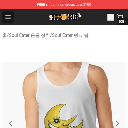
FREE
shipping on orders over $100
Soul Eater Store - Official Soul Eater Merchandise Shop
Open menu
홈
/
Soul Eater 운동 장치
/
Soul Eater 탱크 탑