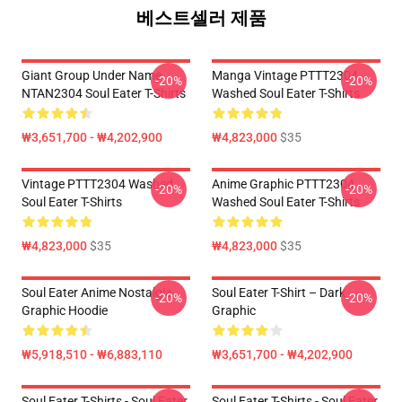
베스트셀러 제품
Giant Group Under Name
Manga Vintage PTTT2304
-20%
-20%
NTAN2304 Soul Eater T-Shirts
Washed Soul Eater T-Shirts
₩3,651,700 - ₩4,202,900
₩4,823,000
$35
Vintage PTTT2304 Washed
Anime Graphic PTTT2304
-20%
-20%
Soul Eater T-Shirts
Washed Soul Eater T-Shirts
₩4,823,000
$35
₩4,823,000
$35
Soul Eater Anime Nostalgia
Soul Eater T-Shirt – Dark
-20%
-20%
Graphic Hoodie
Graphic
₩5,918,510 - ₩6,883,110
₩3,651,700 - ₩4,202,900
Soul Eater T-Shirts - Soul Eater
Soul Eater T-Shirts - Soul Eater