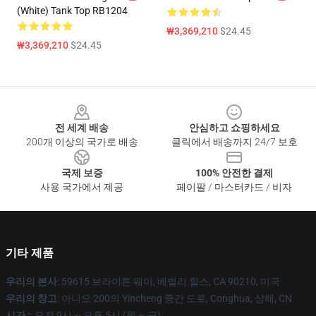
(White) Tank Top RB1204
₩3,369,210
$24.45
₩3,369,210
$24.45
Footer
전 세계 배송
안심하고 쇼핑하세요
200개 이상의 국가로 배송
클릭에서 배송까지 24/7 보호
국제 보증
100% 안전한 결제
사용 국가에서 제공
페이팔 / 마스터카드 / 비자
기타 제품
우리의 본사
: 59615 브라이튼 웨이, 베벌리 힐스, CA 90210, 미국
우리의 창고
: 아니오 200의 Yincheng 중간 도로, Conghua, 상해, CN
시간 :
: 오전 9시 ~ 오후 5시 (월 ~ 금)