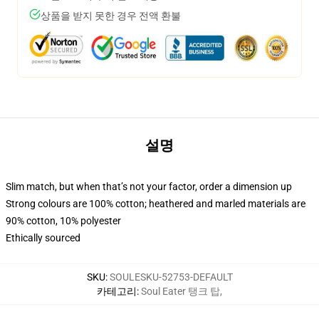
상품을 받지 못한 경우 전액 환불
설명
Slim match, but when that’s not your factor, order a dimension up
Strong colours are 100% cotton; heathered and marled materials are
90% cotton, 10% polyester
Ethically sourced
SKU
:
SOULESKU-52753-DEFAULT
카테고리
:
Soul Eater 탱크 탑
,