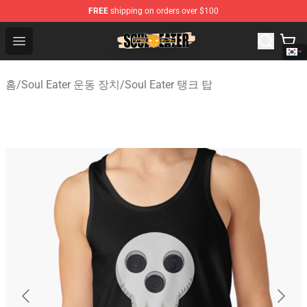
FREE
shipping on orders over $100
Soul Eater Store - Official Soul Eater Merchandise Shop
Open menu
홈
/
Soul Eater 운동 장치
/
Soul Eater 탱크 탑