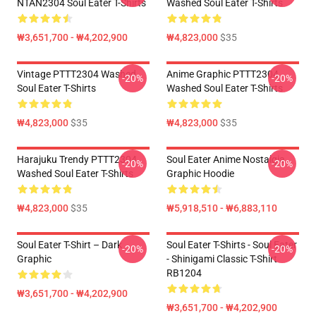
NTAN2304 Soul Eater T-Shirts
Washed Soul Eater T-Shirts
₩3,651,700 - ₩4,202,900
₩4,823,000
$35
Vintage PTTT2304 Washed
Anime Graphic PTTT2304
-20%
-20%
Soul Eater T-Shirts
Washed Soul Eater T-Shirts
₩4,823,000
$35
₩4,823,000
$35
Harajuku Trendy PTTT2304
Soul Eater Anime Nostalgia
-20%
-20%
Washed Soul Eater T-Shirts
Graphic Hoodie
₩4,823,000
$35
₩5,918,510 - ₩6,883,110
Soul Eater T-Shirt – Dark
Soul Eater T-Shirts - Soul Eater
-20%
-20%
Graphic
- Shinigami Classic T-Shirt
RB1204
₩3,651,700 - ₩4,202,900
₩3,651,700 - ₩4,202,900