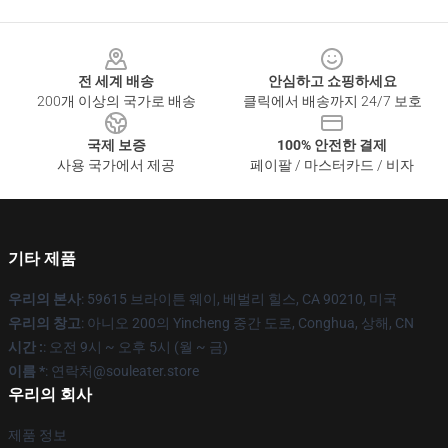
Footer
전 세계 배송
안심하고 쇼핑하세요
200개 이상의 국가로 배송
클릭에서 배송까지 24/7 보호
국제 보증
100% 안전한 결제
사용 국가에서 제공
페이팔 / 마스터카드 / 비자
기타 제품
우리의 본사
: 59615 브라이튼 웨이, 베벌리 힐스, CA 90210, 미국
우리의 창고
: 아니오 200의 Yincheng 중간 도로, Conghua, 상해, CN
시간 :
: 오전 9시 ~ 오후 5시 (월 ~ 금)
이름 *
: 연락처@souleater.store
우리의 회사
제품 정보