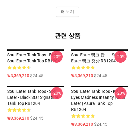
더 보기
관련 상품
Soul Eater Tank Tops - Blair
Soul Eater 탱크 탑 - - - Soul
-20%
-20%
Soul Eater Tank Top RB1204
Eater 탱크 정상 RB1204
₩3,369,210
$24.45
₩3,369,210
$24.45
Soul Eater Tank Tops - Soul
Soul Eater Tank Tops - Kishin
-20%
-20%
Eater - Black Star Signature
Eyes Madness Insanity | Soul
Tank Top RB1204
Eater | Asura Tank Top
RB1204
₩3,369,210
$24.45
₩3,369,210
$24.45