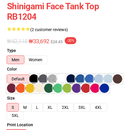
Shinigami Face Tank Top
RB1204
(2 customer reviews)
₩42,115
₩33,692
-20%
$24.45
Type
Men
Women
Color
Default
Size
S
M
L
XL
2XL
3XL
4XL
5XL
Print Location