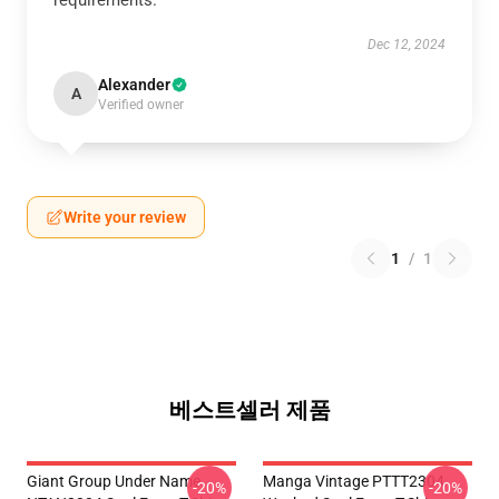
requirements.
Dec 12, 2024
Alexander
A
Verified owner
Write your review
1
/
1
베스트셀러 제품
Giant Group Under Name
Manga Vintage PTTT2304
-20%
-20%