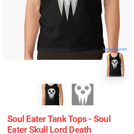
blank template
Soul Eater Tank Tops - Soul
Eater Skull Lord Death