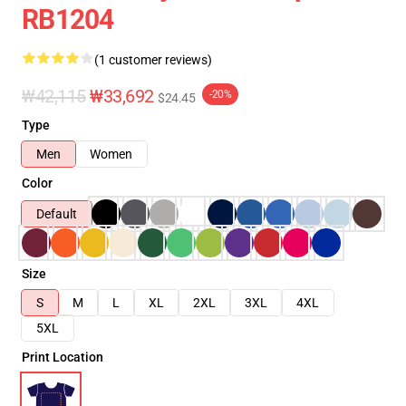
RB1204
(1 customer reviews)
₩42,115
₩33,692
-20%
$24.45
Type
Men
Women
Color
Default
Size
S
M
L
XL
2XL
3XL
4XL
5XL
Print Location