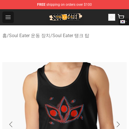
FREE
shipping on orders over $100
Soul Eater Store - Official Soul Eater Merchandise Shop
Open menu
홈
/
Soul Eater 운동 장치
/
Soul Eater 탱크 탑