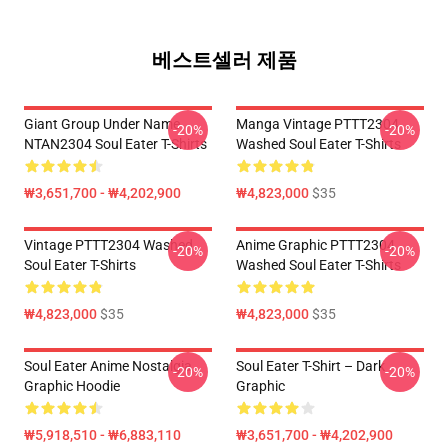
베스트셀러 제품
Giant Group Under Name
Manga Vintage PTTT2304
-20%
-20%
NTAN2304 Soul Eater T-Shirts
Washed Soul Eater T-Shirts
₩3,651,700 - ₩4,202,900
₩4,823,000
$35
Vintage PTTT2304 Washed
Anime Graphic PTTT2304
-20%
-20%
Soul Eater T-Shirts
Washed Soul Eater T-Shirts
₩4,823,000
$35
₩4,823,000
$35
Soul Eater Anime Nostalgia
Soul Eater T-Shirt – Dark
-20%
-20%
Graphic Hoodie
Graphic
₩5,918,510 - ₩6,883,110
₩3,651,700 - ₩4,202,900