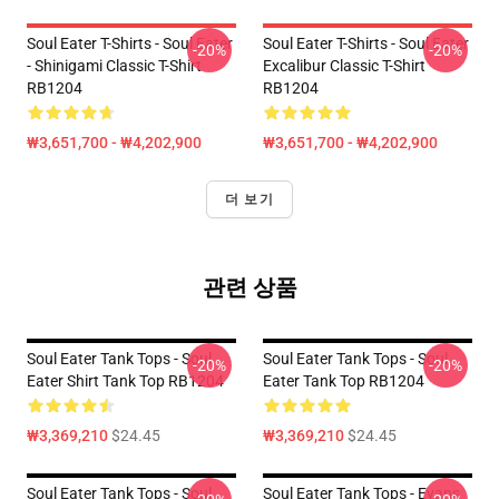
Soul Eater T-Shirts - Soul Eater
Soul Eater T-Shirts - Soul Eater
-20%
-20%
- Shinigami Classic T-Shirt
Excalibur Classic T-Shirt
RB1204
RB1204
₩3,651,700 - ₩4,202,900
₩3,651,700 - ₩4,202,900
더 보기
관련 상품
Soul Eater Tank Tops - Soul
Soul Eater Tank Tops - Soul
-20%
-20%
Eater Shirt Tank Top RB1204
Eater Tank Top RB1204
₩3,369,210
$24.45
₩3,369,210
$24.45
Soul Eater Tank Tops - Soul
Soul Eater Tank Tops - Evans