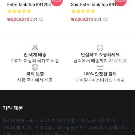
-20%
-20%
Eater Tank Top RB1204
Soul Eater Tank Top RB1204
₩3,369,210
$24.45
₩3,369,210
$24.45
Footer
전 세계 배송
안심하고 쇼핑하세요
200개 이상의 국가로 배송
클릭에서 배송까지 24/7 보호
국제 보증
100% 안전한 결제
사용 국가에서 제공
페이팔 / 마스터카드 / 비자
기타 제품
우리의 본사
: 59615 브라이튼 웨이, 베벌리 힐스, CA 90210, 미국
우리의 창고
: 아니오 200의 Yincheng 중간 도로, Conghua, 상해, CN
시간 :
: 오전 9시 ~ 오후 5시 (월 ~ 금)