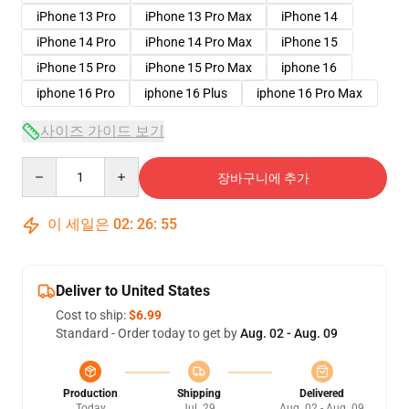
iPhone 13 Pro
iPhone 13 Pro Max
iPhone 14
iPhone 14 Pro
iPhone 14 Pro Max
iPhone 15
iPhone 15 Pro
iPhone 15 Pro Max
iphone 16
iphone 16 Pro
iphone 16 Plus
iphone 16 Pro Max
사이즈 가이드 보기
Quantity
장바구니에 추가
이 세일은
02
:
26
:
54
Deliver to United States
Cost to ship:
$6.99
Standard - Order today to get by
Aug. 02 - Aug. 09
Production
Shipping
Delivered
Today
Jul. 29
Aug. 02 - Aug. 09