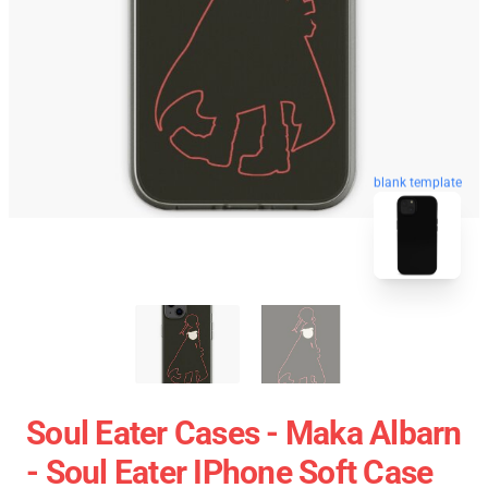
blank template
Soul Eater Cases - Maka Albarn
- Soul Eater IPhone Soft Case