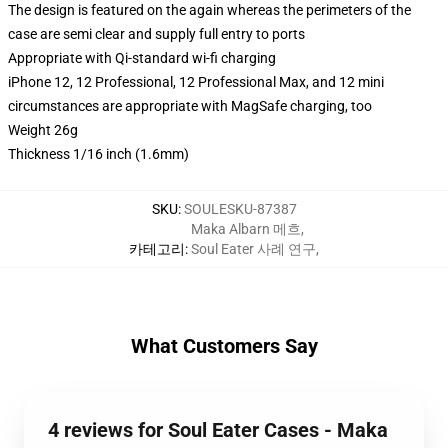
The design is featured on the again whereas the perimeters of the
case are semi clear and supply full entry to ports
Appropriate with Qi-standard wi-fi charging
iPhone 12, 12 Professional, 12 Professional Max, and 12 mini
circumstances are appropriate with MagSafe charging, too
Weight 26g
Thickness 1/16 inch (1.6mm)
SKU
:
SOULESKU-87387
Maka Albarn 메흐
,
카테고리
:
Soul Eater 사례 연구
,
What Customers Say
4 reviews for Soul Eater Cases - Maka