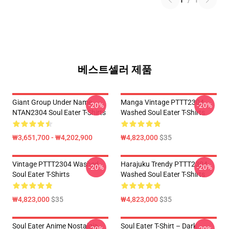
1
/
1
베스트셀러 제품
Giant Group Under Name
Manga Vintage PTTT2304
-20%
-20%
NTAN2304 Soul Eater T-Shirts
Washed Soul Eater T-Shirts
₩3,651,700 - ₩4,202,900
₩4,823,000
$35
Vintage PTTT2304 Washed
Harajuku Trendy PTTT2304
-20%
-20%
Soul Eater T-Shirts
Washed Soul Eater T-Shirts
₩4,823,000
$35
₩4,823,000
$35
Soul Eater Anime Nostalgia
Soul Eater T-Shirt – Dark