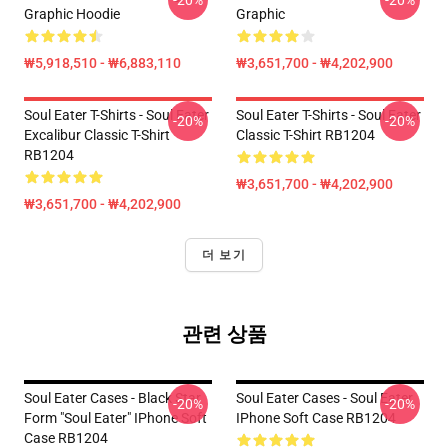
-20%
-20%
Graphic Hoodie
Graphic
₩5,918,510 - ₩6,883,110
₩3,651,700 - ₩4,202,900
Soul Eater T-Shirts - Soul Eater
Soul Eater T-Shirts - Soul Eater
-20%
-20%
Excalibur Classic T-Shirt
Classic T-Shirt RB1204
RB1204
₩3,651,700 - ₩4,202,900
₩3,651,700 - ₩4,202,900
더 보기
관련 상품
Soul Eater Cases - Black Star
Soul Eater Cases - Soul Eater
-20%
-20%
Form "Soul Eater" IPhone Soft
IPhone Soft Case RB1204
Case RB1204