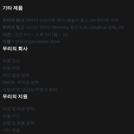
기타 제품
우리의 본사
: 59615 브라이튼 웨이, 베벌리 힐스, CA 90210, 미국
우리의 창고
: 아니오 200의 Yincheng 중간 도로, Conghua, 상해, CN
시간 :
: 오전 9시 ~ 오후 5시 (월 ~ 금)
이름 *
: 연락처@souleater.store
우리의 회사
제품 정보
이용 약관
개인 정보 정책
DMCA - 저작권 정책
모델 번호: 공급망 투명성 행위
우리의 지원
배송 및 배송 정책
지불 기간
반품 및 환불 정책
기타 제품