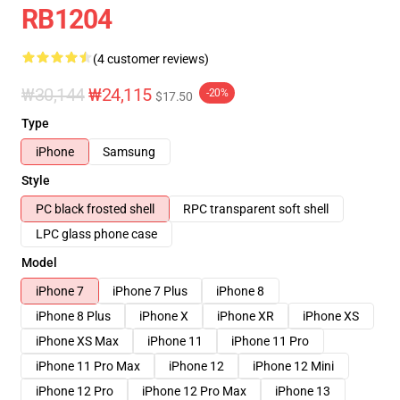
RB1204
(4 customer reviews)
₩30,144
₩24,115
-20%
$17.50
Type
iPhone
Samsung
Style
PC black frosted shell
RPC transparent soft shell
LPC glass phone case
Model
iPhone 7
iPhone 7 Plus
iPhone 8
iPhone 8 Plus
iPhone X
iPhone XR
iPhone XS
iPhone XS Max
iPhone 11
iPhone 11 Pro
iPhone 11 Pro Max
iPhone 12
iPhone 12 Mini
iPhone 12 Pro
iPhone 12 Pro Max
iPhone 13