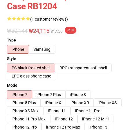
Case RB1204
(1 customer reviews)
₩30,144
₩24,115
-20%
$17.50
Type
iPhone
Samsung
Style
PC black frosted shell
RPC transparent soft shell
LPC glass phone case
Model
iPhone 7
iPhone 7 Plus
iPhone 8
iPhone 8 Plus
iPhone X
iPhone XR
iPhone XS
iPhone XS Max
iPhone 11
iPhone 11 Pro
iPhone 11 Pro Max
iPhone 12
iPhone 12 Mini
iPhone 12 Pro
iPhone 12 Pro Max
iPhone 13