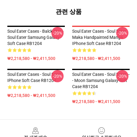
관련 상품
Soul Eater Cases - Balck Star -
Soul Eater Cases - Soul Eater
-20%
-20%
Soul Eater Samsung Galaxy
Maka Handpainted Manga
Soft Case RB1204
IPhone Soft Case RB1204
₩2,218,580 - ₩2,411,500
₩2,218,580 - ₩2,411,500
Soul Eater Cases - Soul Eater
Soul Eater Cases - Soul Eater --
-20%
-20%
IPhone Soft Case RB1204
- Moon Samsung Galaxy Soft
Case RB1204
₩2,218,580 - ₩2,411,500
₩2,218,580 - ₩2,411,500
Footer