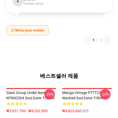
E
Verified owner
Write your review
1
/
1
베스트셀러 제품
Giant Group Under Name
Manga Vintage PTTT2304
-20%
-20%
NTAN2304 Soul Eater T-Shirts
Washed Soul Eater T-Shirts
₩3,651,700 - ₩4,202,900
₩4,823,000
$35