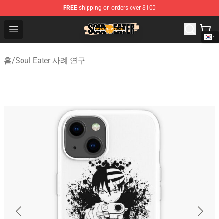
FREE
shipping on orders over $100
Soul Eater Store - Official Soul Eater Merchandise Shop
Open menu
홈
/
Soul Eater 사례 연구