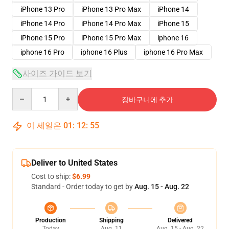
iPhone 13 Pro
iPhone 13 Pro Max
iPhone 14
iPhone 14 Pro
iPhone 14 Pro Max
iPhone 15
iPhone 15 Pro
iPhone 15 Pro Max
iphone 16
iphone 16 Pro
iphone 16 Plus
iphone 16 Pro Max
사이즈 가이드 보기
Quantity
장바구니에 추가
이 세일은
01
:
12
:
54
Deliver to United States
Cost to ship:
$6.99
Standard - Order today to get by
Aug. 15 - Aug. 22
Production
Shipping
Delivered
Today
Aug. 11
Aug. 15 - Aug. 22