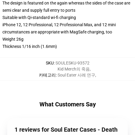
The design is featured on the again whereas the sides of the case are
semi clear and supply full entry to ports
Suitable with Qi-standard wi-fi charging
iPhone 12, 12 Professional, 12 Professional Max, and 12 mini
circumstances are appropriate with MagSafe charging, too
Weight 26g
Thickness 1/16 inch (1.6mm)
SKU
:
SOULESKU-93572
Kid Merch의 죽음
,
카테고리
:
Soul Eater 사례 연구
,
What Customers Say
1 reviews for Soul Eater Cases - Death