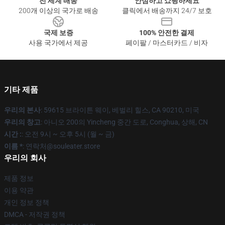
전 세계 배송
안심하고 쇼핑하세요
200개 이상의 국가로 배송
클릭에서 배송까지 24/7 보호
국제 보증
100% 안전한 결제
사용 국가에서 제공
페이팔 / 마스터카드 / 비자
기타 제품
우리의 본사
: 59615 브라이튼 웨이, 베벌리 힐스, CA 90210, 미국
우리의 창고
: 아니오 200의 Yincheng 중간 도로, Conghua, 상해, CN
시간 :
: 오전 9시 ~ 오후 5시 (월 ~ 금)
이름 *
: 연락처@souleater.store
우리의 회사
제품 정보
이용 약관
개인 정보 정책
DMCA - 저작권 정책