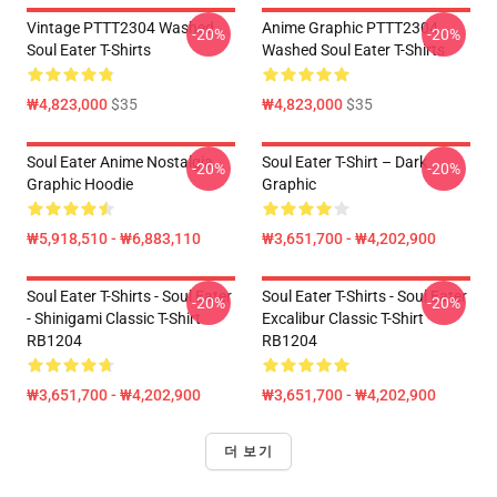
Vintage PTTT2304 Washed
Anime Graphic PTTT2304
-20%
-20%
Soul Eater T-Shirts
Washed Soul Eater T-Shirts
₩4,823,000
$35
₩4,823,000
$35
Soul Eater Anime Nostalgia
Soul Eater T-Shirt – Dark
-20%
-20%
Graphic Hoodie
Graphic
₩5,918,510 - ₩6,883,110
₩3,651,700 - ₩4,202,900
Soul Eater T-Shirts - Soul Eater
Soul Eater T-Shirts - Soul Eater
-20%
-20%
- Shinigami Classic T-Shirt
Excalibur Classic T-Shirt
RB1204
RB1204
₩3,651,700 - ₩4,202,900
₩3,651,700 - ₩4,202,900
더 보기