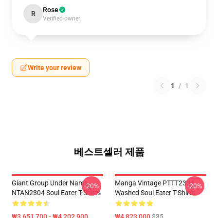
Rose
R
Verified owner
Write your review
1
/
1
베스트셀러 제품
Giant Group Under Name
Manga Vintage PTTT2304
-20%
-20%
NTAN2304 Soul Eater T-Shirts
Washed Soul Eater T-Shirts
₩3,651,700 - ₩4,202,900
₩4,823,000
$35