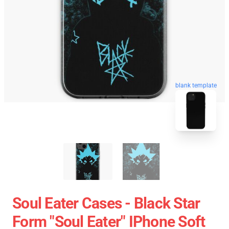
blank template
Soul Eater Cases - Black Star
Form "Soul Eater" IPhone Soft