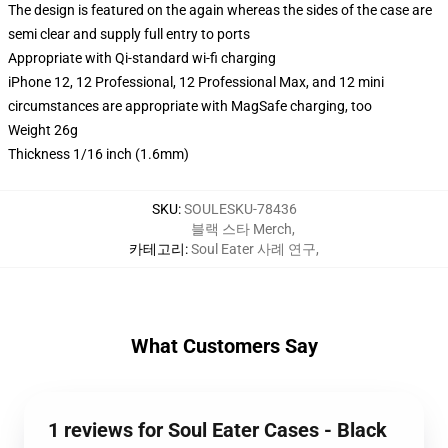
The design is featured on the again whereas the sides of the case are
semi clear and supply full entry to ports
Appropriate with Qi-standard wi-fi charging
iPhone 12, 12 Professional, 12 Professional Max, and 12 mini
circumstances are appropriate with MagSafe charging, too
Weight 26g
Thickness 1/16 inch (1.6mm)
SKU
:
SOULESKU-78436
블랙 스타 Merch
,
카테고리
:
Soul Eater 사례 연구
,
What Customers Say
1 reviews for Soul Eater Cases - Black