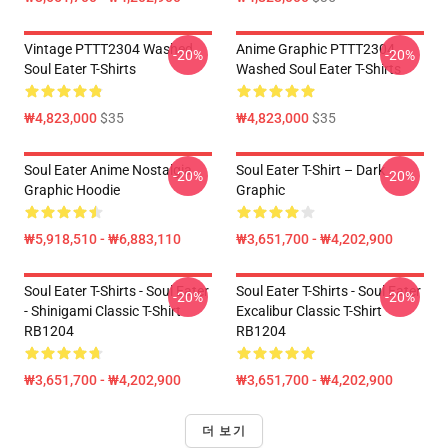
Vintage PTTT2304 Washed
Anime Graphic PTTT2304
-20%
-20%
Soul Eater T-Shirts
Washed Soul Eater T-Shirts
₩4,823,000
$35
₩4,823,000
$35
Soul Eater Anime Nostalgia
Soul Eater T-Shirt – Dark
-20%
-20%
Graphic Hoodie
Graphic
₩5,918,510 - ₩6,883,110
₩3,651,700 - ₩4,202,900
Soul Eater T-Shirts - Soul Eater
Soul Eater T-Shirts - Soul Eater
-20%
-20%
- Shinigami Classic T-Shirt
Excalibur Classic T-Shirt
RB1204
RB1204
₩3,651,700 - ₩4,202,900
₩3,651,700 - ₩4,202,900
더 보기