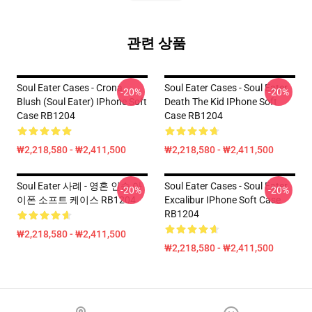
관련 상품
Soul Eater Cases - Crona
Soul Eater Cases - Soul Eater
-20%
-20%
Blush (soul Eater) IPhone Soft
Death The Kid IPhone Soft
Case RB1204
Case RB1204
₩2,218,580 - ₩2,411,500
₩2,218,580 - ₩2,411,500
Soul Eater 사례 - 영혼 인승 아
Soul Eater Cases - Soul Eater
-20%
-20%
이폰 소프트 케이스 RB1204
Excalibur IPhone Soft Case
RB1204
₩2,218,580 - ₩2,411,500
₩2,218,580 - ₩2,411,500
Footer