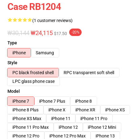
Case RB1204
(1 customer reviews)
₩30,144
₩24,115
-20%
$17.50
Type
iPhone
Samsung
Style
PC black frosted shell
RPC transparent soft shell
LPC glass phone case
Model
iPhone 7
iPhone 7 Plus
iPhone 8
iPhone 8 Plus
iPhone X
iPhone XR
iPhone XS
iPhone XS Max
iPhone 11
iPhone 11 Pro
iPhone 11 Pro Max
iPhone 12
iPhone 12 Mini
iPhone 12 Pro
iPhone 12 Pro Max
iPhone 13