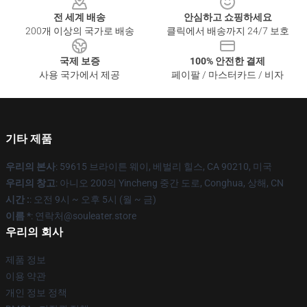
전 세계 배송
안심하고 쇼핑하세요
200개 이상의 국가로 배송
클릭에서 배송까지 24/7 보호
국제 보증
100% 안전한 결제
사용 국가에서 제공
페이팔 / 마스터카드 / 비자
기타 제품
우리의 본사
: 59615 브라이튼 웨이, 베벌리 힐스, CA 90210, 미국
우리의 창고
: 아니오 200의 Yincheng 중간 도로, Conghua, 상해, CN
시간 :
: 오전 9시 ~ 오후 5시 (월 ~ 금)
이름 *
: 연락처@souleater.store
우리의 회사
제품 정보
이용 약관
개인 정보 정책