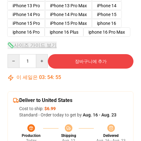
iPhone 13 Pro
iPhone 13 Pro Max
iPhone 14
iPhone 14 Pro
iPhone 14 Pro Max
iPhone 15
iPhone 15 Pro
iPhone 15 Pro Max
iphone 16
iphone 16 Pro
iphone 16 Plus
iphone 16 Pro Max
사이즈 가이드 보기
Quantity
장바구니에 추가
이 세일은
03
:
54
:
54
Deliver to United States
Cost to ship:
$6.99
Standard - Order today to get by
Aug. 16 - Aug. 23
Production
Shipping
Delivered
Today
Aug. 12
Aug. 16 - Aug. 23