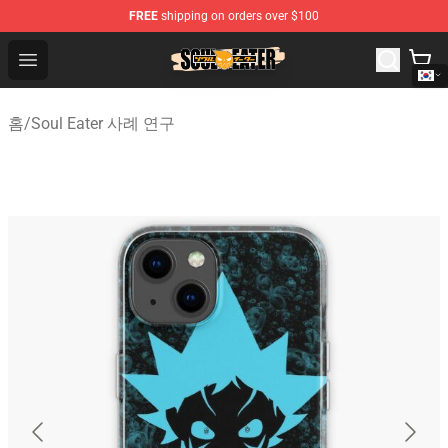
FREE
shipping on orders over $100
Soul Eater Store - Official Soul Eater Merchandise Shop
Open menu
홈
/
Soul Eater 사례 연구