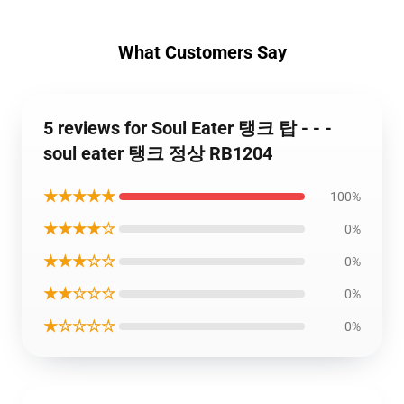
What Customers Say
5 reviews for Soul Eater 탱크 탑 - - -
soul eater 탱크 정상 RB1204
★★★★★
100%
★★★★☆
0%
★★★☆☆
0%
★★☆☆☆
0%
★☆☆☆☆
0%