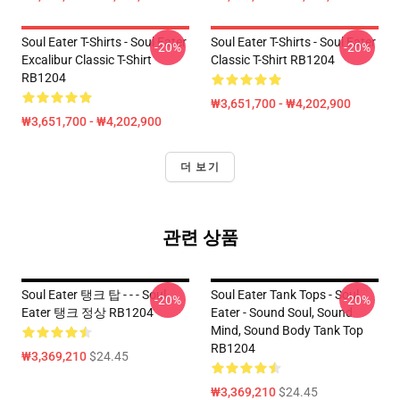
Soul Eater T-Shirts - Soul Eater
Soul Eater T-Shirts - Soul Eater
-20%
-20%
Excalibur Classic T-Shirt
Classic T-Shirt RB1204
RB1204
₩3,651,700 - ₩4,202,900
₩3,651,700 - ₩4,202,900
더 보기
관련 상품
Soul Eater 탱크 탑 - - - Soul
Soul Eater Tank Tops - Soul
-20%
-20%
Eater 탱크 정상 RB1204
Eater - Sound Soul, Sound
Mind, Sound Body Tank Top
RB1204
₩3,369,210
$24.45
₩3,369,210
$24.45