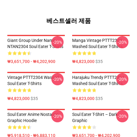
베스트셀러 제품
Giant Group Under Name
Manga Vintage PTTT2304
-20%
-20%
NTAN2304 Soul Eater T-Shirts
Washed Soul Eater T-Shirts
₩3,651,700 - ₩4,202,900
₩4,823,000
$35
Vintage PTTT2304 Washed
Harajuku Trendy PTTT2304
-20%
-20%
Soul Eater T-Shirts
Washed Soul Eater T-Shirts
₩4,823,000
$35
₩4,823,000
$35
Soul Eater Anime Nostalgia
Soul Eater T-Shirt – Dark
-20%
-20%
Graphic Hoodie
Graphic
₩5,918,510 - ₩6,883,110
₩3,651,700 - ₩4,202,900