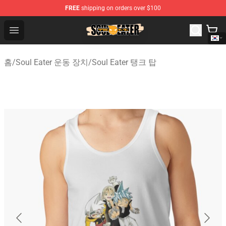
FREE
shipping on orders over $100
Soul Eater Store - Official Soul Eater Merchandise Shop
Open menu
홈
/
Soul Eater 운동 장치
/
Soul Eater 탱크 탑