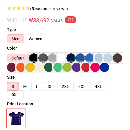
(5 customer reviews)
₩42,115
₩33,692
-20%
$24.45
Type
Men
Women
Color
Default
Size
S
M
L
XL
2XL
3XL
4XL
5XL
Print Location