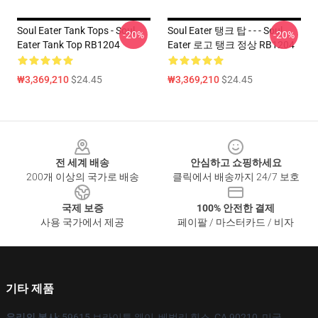
Soul Eater Tank Tops - Soul
Soul Eater 탱크 탑 - - - Soul
-20%
-20%
Eater Tank Top RB1204
Eater 로고 탱크 정상 RB1204
₩3,369,210
$24.45
₩3,369,210
$24.45
Footer
전 세계 배송
안심하고 쇼핑하세요
200개 이상의 국가로 배송
클릭에서 배송까지 24/7 보호
국제 보증
100% 안전한 결제
사용 국가에서 제공
페이팔 / 마스터카드 / 비자
기타 제품
우리의 본사
: 59615 브라이튼 웨이, 베벌리 힐스, CA 90210, 미국