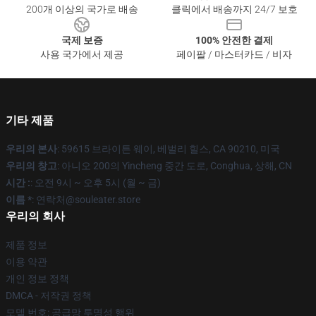
200개 이상의 국가로 배송
클릭에서 배송까지 24/7 보호
국제 보증
100% 안전한 결제
사용 국가에서 제공
페이팔 / 마스터카드 / 비자
기타 제품
우리의 본사
: 59615 브라이튼 웨이, 베벌리 힐스, CA 90210, 미국
우리의 창고
: 아니오 200의 Yincheng 중간 도로, Conghua, 상해, CN
시간 :
: 오전 9시 ~ 오후 5시 (월 ~ 금)
이름 *
: 연락처@souleater.store
우리의 회사
제품 정보
이용 약관
개인 정보 정책
DMCA - 저작권 정책
모델 번호: 공급망 투명성 행위