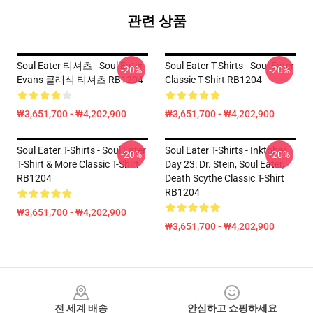
관련 상품
Soul Eater 티셔츠 - Soul Eater
Soul Eater T-Shirts - Soul Eater
-20%
-20%
Evans 클래식 티셔츠 RB1204
Classic T-Shirt RB1204
₩3,651,700 - ₩4,202,900
₩3,651,700 - ₩4,202,900
Soul Eater T-Shirts - Soul Eater
Soul Eater T-Shirts - Inktober
-20%
-20%
T-Shirt & More Classic T-Shirt
Day 23: Dr. Stein, Soul Eater,
RB1204
Death Scythe Classic T-Shirt
RB1204
₩3,651,700 - ₩4,202,900
₩3,651,700 - ₩4,202,900
Footer
전 세계 배송
안심하고 쇼핑하세요