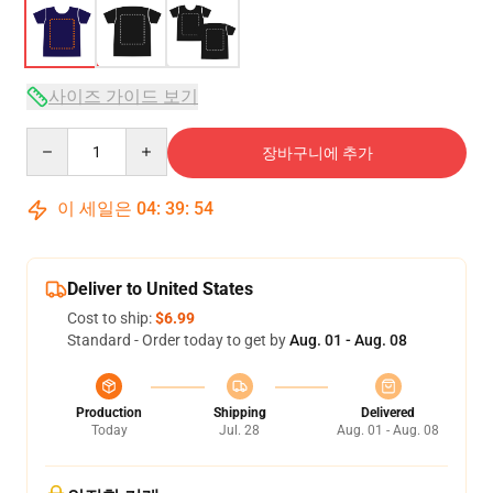
사이즈 가이드 보기
Quantity
장바구니에 추가
이 세일은
04
:
39
:
54
Deliver to United States
Cost to ship:
$6.99
Standard - Order today to get by
Aug. 01 - Aug. 08
Production
Shipping
Delivered
Today
Jul. 28
Aug. 01 - Aug. 08