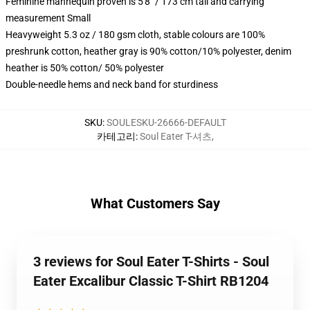
Feminine mannequin proven is 5'8" / 173 cm tall and carrying
measurement Small
Heavyweight 5.3 oz / 180 gsm cloth, stable colours are 100%
preshrunk cotton, heather gray is 90% cotton/10% polyester, denim
heather is 50% cotton/ 50% polyester
Double-needle hems and neck band for sturdiness
SKU
:
SOULESKU-26666-DEFAULT
카테고리
:
Soul Eater T-셔츠
,
What Customers Say
3 reviews for Soul Eater T-Shirts - Soul
Eater Excalibur Classic T-Shirt RB1204