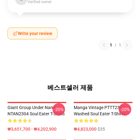
Verified owner
Write your review
1
/
1
베스트셀러 제품
Giant Group Under Name
Manga Vintage PTTT2304
-20%
-20%
NTAN2304 Soul Eater T-Shirts
Washed Soul Eater T-Shirts
₩3,651,700 - ₩4,202,900
₩4,823,000
$35