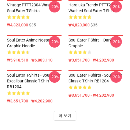
Vintage PTTT2304 Washed
Harajuku Trendy PTTT2304
-20%
-20%
Soul Eater T-Shirts
Washed Soul Eater T-Shirts
₩4,823,000
$35
₩4,823,000
$35
Soul Eater Anime Nostalgia
Soul Eater T-Shirt – Dark
-20%
-20%
Graphic Hoodie
Graphic
₩5,918,510 - ₩6,883,110
₩3,651,700 - ₩4,202,900
Soul Eater T-Shirts - Soul Eater
Soul Eater T-Shirts - Soul Eater
-20%
-20%
Excalibur Classic T-Shirt
Classic T-Shirt RB1204
RB1204
₩3,651,700 - ₩4,202,900
₩3,651,700 - ₩4,202,900
더 보기