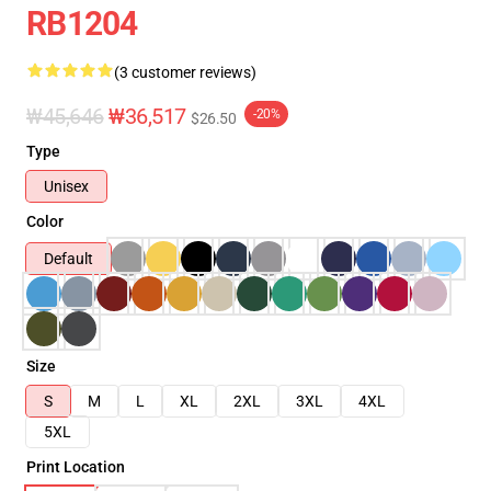
RB1204
(3 customer reviews)
₩45,646
₩36,517
-20%
$26.50
Type
Unisex
Color
Default
Size
S
M
L
XL
2XL
3XL
4XL
5XL
Print Location