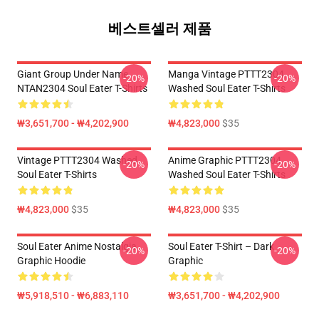
베스트셀러 제품
Giant Group Under Name
Manga Vintage PTTT2304
-20%
-20%
NTAN2304 Soul Eater T-Shirts
Washed Soul Eater T-Shirts
₩3,651,700 - ₩4,202,900
₩4,823,000
$35
Vintage PTTT2304 Washed
Anime Graphic PTTT2304
-20%
-20%
Soul Eater T-Shirts
Washed Soul Eater T-Shirts
₩4,823,000
$35
₩4,823,000
$35
Soul Eater Anime Nostalgia
Soul Eater T-Shirt – Dark
-20%
-20%
Graphic Hoodie
Graphic
₩5,918,510 - ₩6,883,110
₩3,651,700 - ₩4,202,900