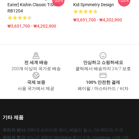
-20%
-20%
Eater] Kishin Classic T-Shirt
Kid Symmetry Design
RB1204
₩3,651,700 - ₩4,202,900
₩3,651,700 - ₩4,202,900
Footer
전 세계 배송
안심하고 쇼핑하세요
200개 이상의 국가로 배송
클릭에서 배송까지 24/7 보호
국제 보증
100% 안전한 결제
사용 국가에서 제공
페이팔 / 마스터카드 / 비자
기타 제품
우리의 본사
: 59615 브라이튼 웨이, 베벌리 힐스, CA 90210, 미국
우리의 창고
: 아니오 200의 Yincheng 중간 도로, Conghua, 상해, CN