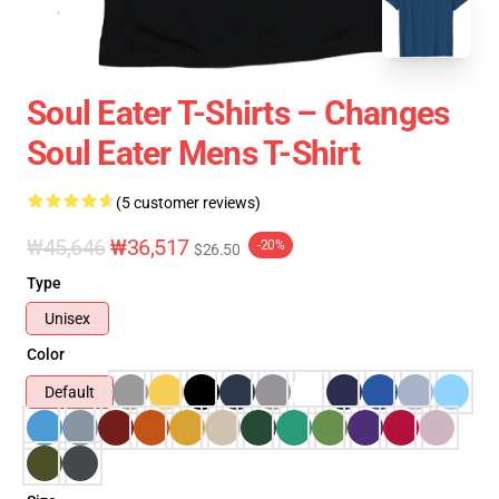
Soul Eater T-Shirts – Changes
Soul Eater Mens T-Shirt
(5 customer reviews)
₩45,646
₩36,517
-20%
$26.50
Type
Unisex
Color
Default