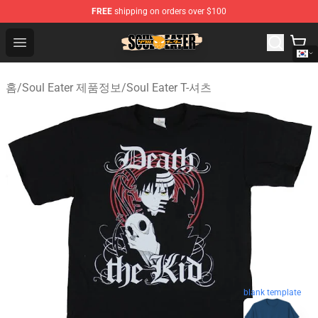
FREE
shipping on orders over $100
Soul Eater Store - Official Soul Eater Merchandise Shop
Open menu
홈
/
Soul Eater 제품정보
/
Soul Eater T-셔츠
blank template