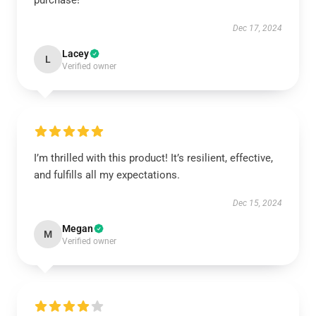
Dec 17, 2024
Lacey
L
Verified owner
I’m thrilled with this product! It’s resilient, effective,
and fulfills all my expectations.
Dec 15, 2024
Megan
M
Verified owner