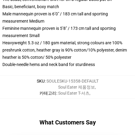
Basic, beneficiant, boxy match
Male mannequin proven is 6’0″ / 183 cm tall and sporting
measurement Medium
Feminine mannequin proven is 5’8″ / 173 cm tall and sporting
measurement Small
Heavyweight 5.3 oz / 180 gsm material, strong colours are 100%
preshrunk cotton, heather gray is 90% cotton/10% polyester, denim
heather is 50% cotton/ 50% polyester
Double-needle hems and neck band for sturdiness
SKU
:
SOULESKU-15358-DEFAULT
Soul Eater 제품정보
,
카테고리
:
Soul Eater T-셔츠
,
What Customers Say