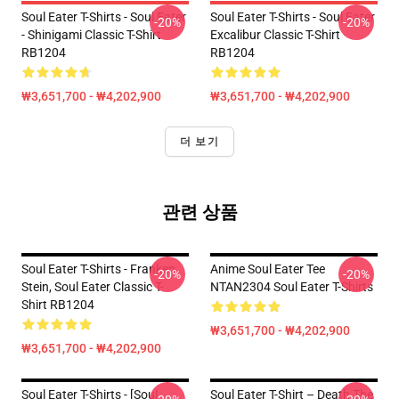
Soul Eater T-Shirts - Soul Eater
Soul Eater T-Shirts - Soul Eater
-20%
-20%
- Shinigami Classic T-Shirt
Excalibur Classic T-Shirt
RB1204
RB1204
₩3,651,700 - ₩4,202,900
₩3,651,700 - ₩4,202,900
더 보기
관련 상품
Soul Eater T-Shirts - Franken
Anime Soul Eater Tee
-20%
-20%
Stein, Soul Eater Classic T-
NTAN2304 Soul Eater T-Shirts
Shirt RB1204
₩3,651,700 - ₩4,202,900
₩3,651,700 - ₩4,202,900
Soul Eater T-Shirts - [Soul
Soul Eater T-Shirt – Death The