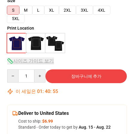
Size
S
M
L
XL
2XL
3XL
4XL
5XL
Print Location
사이즈 가이드 보기
Quantity
장바구니에 추가
이 세일은
01
:
40
:
54
Deliver to United States
Cost to ship:
$6.99
Standard - Order today to get by
Aug. 15 - Aug. 22