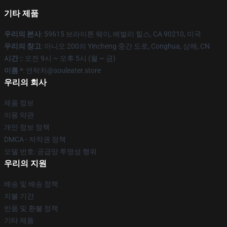
기타 제품
우리의 본사
: 59615 브라이튼 웨이, 베벌리 힐스, CA 90210, 미국
우리의 창고
: 아니오 200의 Yincheng 중간 도로, Conghua, 상해, CN
시간 :
: 오전 9시 ~ 오후 5시 (월 ~ 금)
이름 *
: 연락처@souleater.store
우리의 회사
제품 정보
이용 약관
개인 정보 정책
DMCA - 저작권 정책
모델 번호: 공급망 투명성 행위
우리의 지원
배송 및 배송 정책
지불 기간
반품 및 환불 정책
기타 제품