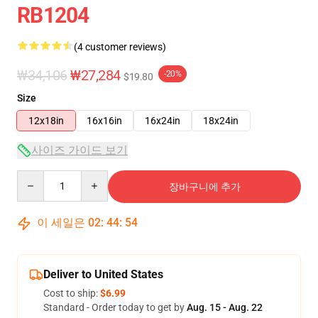
RB1204
(4 customer reviews)
₩34,106
₩27,284
-20%
$19.80
Size
12x18in
16x16in
16x24in
18x24in
사이즈 가이드 보기
Quantity
장바구니에 추가
이 세일은
02
:
44
:
53
Deliver to United States
Cost to ship:
$6.99
Standard - Order today to get by
Aug. 15 - Aug. 22