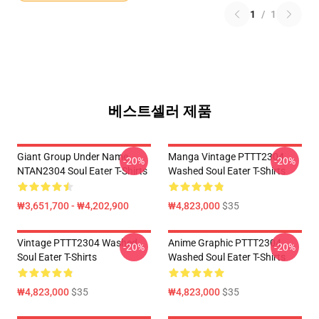
1
/
1
베스트셀러 제품
Giant Group Under Name
Manga Vintage PTTT2304
-20%
-20%
NTAN2304 Soul Eater T-Shirts
Washed Soul Eater T-Shirts
₩3,651,700 - ₩4,202,900
₩4,823,000
$35
Vintage PTTT2304 Washed
Anime Graphic PTTT2304
-20%
-20%
Soul Eater T-Shirts
Washed Soul Eater T-Shirts
₩4,823,000
$35
₩4,823,000
$35