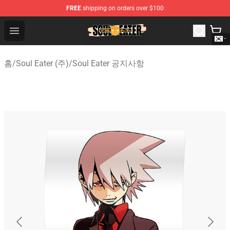
FREE
shipping on orders over $100
Soul Eater Store - Official Soul Eater Merchandise Shop
Open menu
홈
/
Soul Eater (주)
/
Soul Eater 공지사항