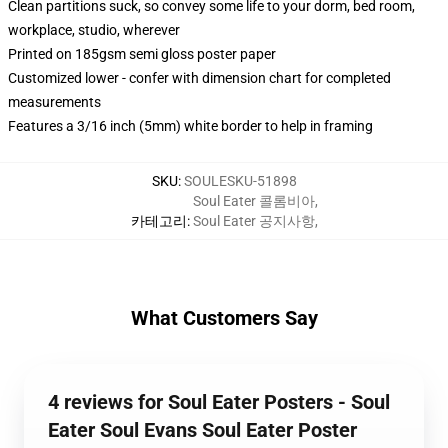
Clean partitions suck, so convey some life to your dorm, bed room,
workplace, studio, wherever
Printed on 185gsm semi gloss poster paper
Customized lower - confer with dimension chart for completed
measurements
Features a 3/16 inch (5mm) white border to help in framing
SKU
:
SOULESKU-51898
Soul Eater 콜롬비아
,
카테고리
:
Soul Eater 공지사항
,
What Customers Say
4 reviews for Soul Eater Posters - Soul
Eater Soul Evans Soul Eater Poster