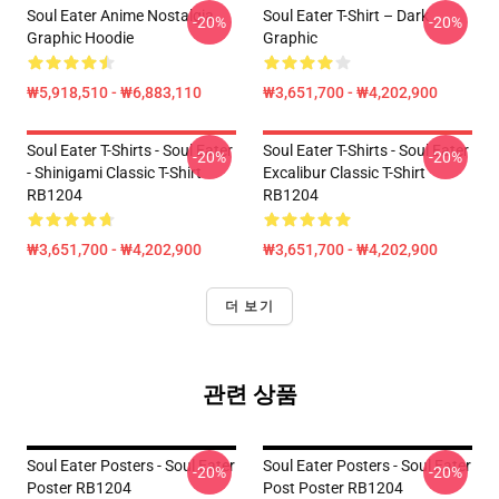
Soul Eater Anime Nostalgia
Soul Eater T-Shirt – Dark
-20%
-20%
Graphic Hoodie
Graphic
₩5,918,510 - ₩6,883,110
₩3,651,700 - ₩4,202,900
Soul Eater T-Shirts - Soul Eater
Soul Eater T-Shirts - Soul Eater
-20%
-20%
- Shinigami Classic T-Shirt
Excalibur Classic T-Shirt
RB1204
RB1204
₩3,651,700 - ₩4,202,900
₩3,651,700 - ₩4,202,900
더 보기
관련 상품
Soul Eater Posters - Soul Eater
Soul Eater Posters - Soul Eater
-20%
-20%
Poster RB1204
Post Poster RB1204