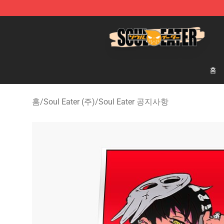
Soul Eater Store - Official Soul Eater Merchandise Sho
홈
홈
/
Soul Eater (주)
/
Soul Eater 공지사항