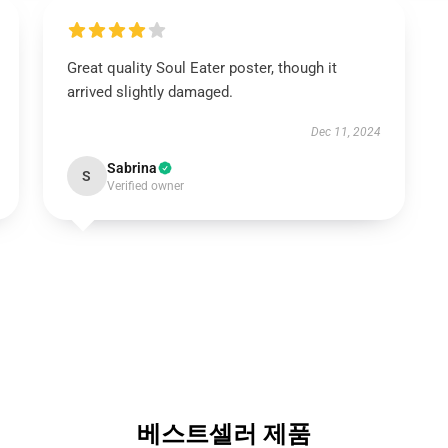
Great quality Soul Eater poster, though it
arrived slightly damaged.
Dec 11, 2024
Sabrina
S
Verified owner
베스트셀러 제품