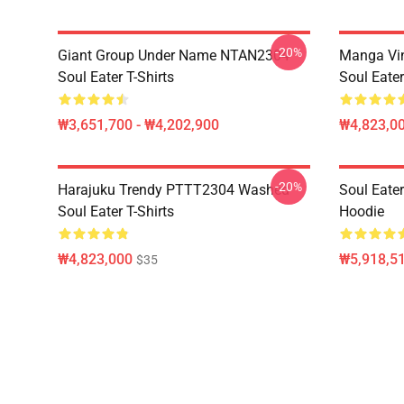
-20%
Giant Group Under Name NTAN2304
Manga Vi
Soul Eater T-Shirts
Soul Eater
₩3,651,700 - ₩4,202,900
₩4,823,0
-20%
Harajuku Trendy PTTT2304 Washed
Soul Eate
Soul Eater T-Shirts
Hoodie
₩4,823,000
₩5,918,51
$35