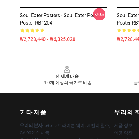
-20%
Soul Eater Posters - Soul Eater Post
Soul Eater
Poster RB1204
Poster R
₩2,728,440 - ₩6,325,020
₩2,728,44
Footer
전 세계 배송
200개 이상의 국가로 배송
클
기타 제품
우리의 
우리의 본사
: 59615 브라이튼 웨이, 베벌리 힐스,
제품 정보
CA 90210, 미국
이용 약관