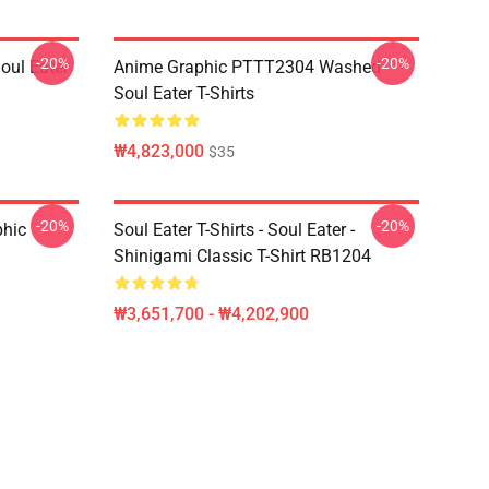
-20%
-20%
ul Eater
Anime Graphic PTTT2304 Washed
Soul Eater T-Shirts
₩4,823,000
$35
-20%
-20%
phic
Soul Eater T-Shirts - Soul Eater -
Shinigami Classic T-Shirt RB1204
₩3,651,700 - ₩4,202,900