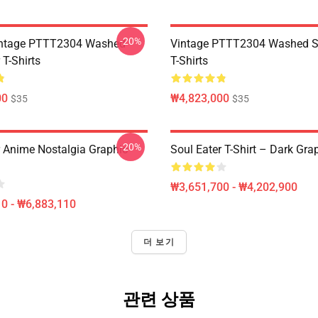
-20%
ntage PTTT2304 Washed
Vintage PTTT2304 Washed So
 T-Shirts
T-Shirts
00
₩4,823,000
$35
$35
-20%
r Anime Nostalgia Graphic
Soul Eater T-Shirt – Dark Gra
₩3,651,700 - ₩4,202,900
0 - ₩6,883,110
더 보기
관련 상품