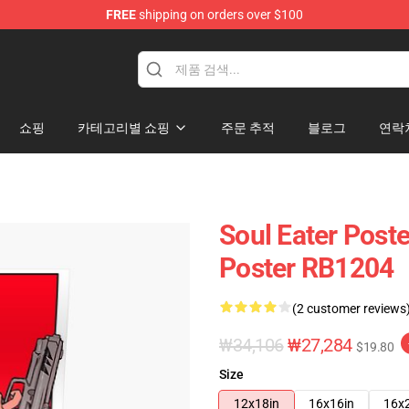
FREE
shipping on orders over $100
p
쇼핑
카테고리별 쇼핑
주문 추적
블로그
연락
Soul Eater Poste
Poster RB1204
(2 customer reviews
₩34,106
₩27,284
$19.80
Size
12x18in
16x16in
16x