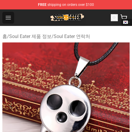
FREE
shipping on orders over $100
Soul Eater Store - Official Soul Eater Merchandise Shop
Open menu
홈
/
Soul Eater 제품 정보
/
Soul Eater 연락처