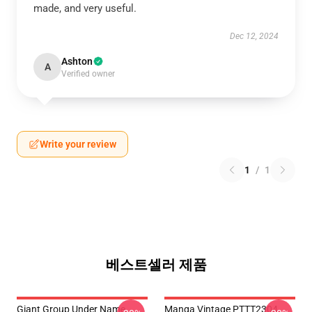
made, and very useful.
Dec 12, 2024
Ashton
A
Verified owner
Write your review
1
/
1
베스트셀러 제품
Giant Group Under Name
Manga Vintage PTTT2304