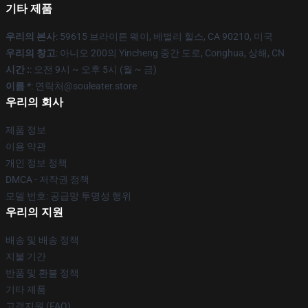
기타 제품
우리의 본사
: 59615 브라이튼 웨이, 베벌리 힐스, CA 90210, 미국
우리의 창고
: 아니오 200의 Yincheng 중간 도로, Conghua, 상해, CN
시간 :
: 오전 9시 ~ 오후 5시 (월 ~ 금)
이름 *
: 연락처@souleater.store
우리의 회사
제품 정보
이용 약관
개인 정보 정책
DMCA - 저작권 정책
모델 번호: 공급망 투명성 행위
우리의 지원
배송 및 배송 정책
지불 기간
반품 및 환불 정책
기타 제품
고객지원 (FAQ)