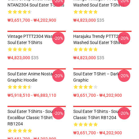
-20%
-20%
NTAN2304 Soul Eater T-Shirts
Washed Soul Eater T-Shirts
₩3,651,700 - ₩4,202,900
₩4,823,000
$35
Vintage PTTT2304 Washed
Harajuku Trendy PTTT2304
-20%
-20%
Soul Eater T-Shirts
Washed Soul Eater T-Shirts
₩4,823,000
$35
₩4,823,000
$35
Soul Eater Anime Nostalgia
Soul Eater T-Shirt – Dark
-20%
-20%
Graphic Hoodie
Graphic
₩5,918,510 - ₩6,883,110
₩3,651,700 - ₩4,202,900
Soul Eater T-Shirts - Soul Eater
Soul Eater T-Shirts - Soul Eater
-20%
-20%
Excalibur Classic T-Shirt
Classic T-Shirt RB1204
RB1204
₩3,651,700 - ₩4,202,900