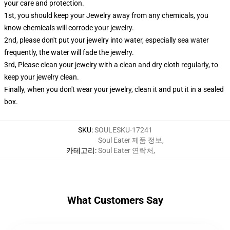
your care and protection.
1st, you should keep your Jewelry away from any chemicals, you
know chemicals will corrode your jewelry.
2nd, please don't put your jewelry into water, especially sea water
frequently, the water will fade the jewelry.
3rd, Please clean your jewelry with a clean and dry cloth regularly, to
keep your jewelry clean.
Finally, when you don't wear your jewelry, clean it and put it in a sealed
box.
SKU
:
SOULESKU-17241
Soul Eater 제품 정보
,
카테고리
:
Soul Eater 연락처
,
What Customers Say