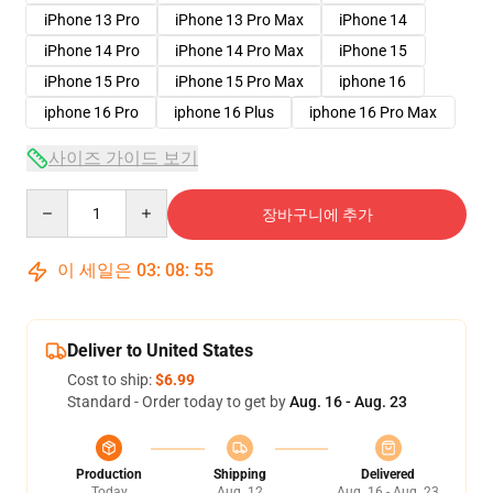
iPhone 13 Pro
iPhone 13 Pro Max
iPhone 14
iPhone 14 Pro
iPhone 14 Pro Max
iPhone 15
iPhone 15 Pro
iPhone 15 Pro Max
iphone 16
iphone 16 Pro
iphone 16 Plus
iphone 16 Pro Max
사이즈 가이드 보기
Quantity
장바구니에 추가
이 세일은
03
:
08
:
54
Deliver to United States
Cost to ship:
$6.99
Standard - Order today to get by
Aug. 16 - Aug. 23
Production
Shipping
Delivered
Today
Aug. 12
Aug. 16 - Aug. 23