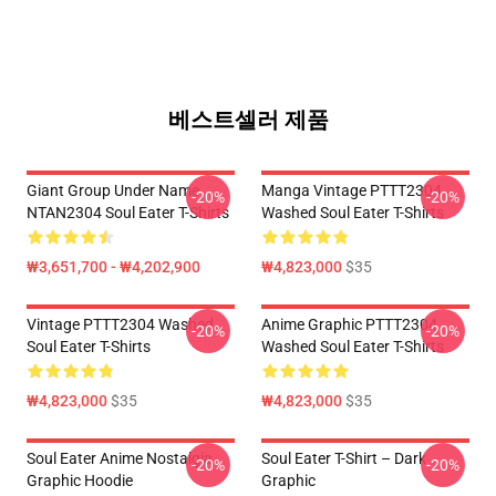
베스트셀러 제품
Giant Group Under Name
Manga Vintage PTTT2304
-20%
-20%
NTAN2304 Soul Eater T-Shirts
Washed Soul Eater T-Shirts
₩3,651,700 - ₩4,202,900
₩4,823,000
$35
Vintage PTTT2304 Washed
Anime Graphic PTTT2304
-20%
-20%
Soul Eater T-Shirts
Washed Soul Eater T-Shirts
₩4,823,000
$35
₩4,823,000
$35
Soul Eater Anime Nostalgia
Soul Eater T-Shirt – Dark
-20%
-20%
Graphic Hoodie
Graphic