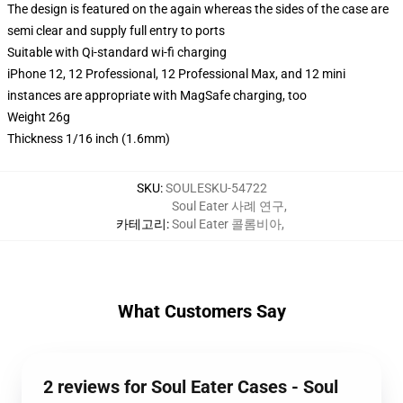
The design is featured on the again whereas the sides of the case are
semi clear and supply full entry to ports
Suitable with Qi-standard wi-fi charging
iPhone 12, 12 Professional, 12 Professional Max, and 12 mini
instances are appropriate with MagSafe charging, too
Weight 26g
Thickness 1/16 inch (1.6mm)
SKU
:
SOULESKU-54722
Soul Eater 사례 연구
,
카테고리
:
Soul Eater 콜롬비아
,
What Customers Say
2 reviews for Soul Eater Cases - Soul