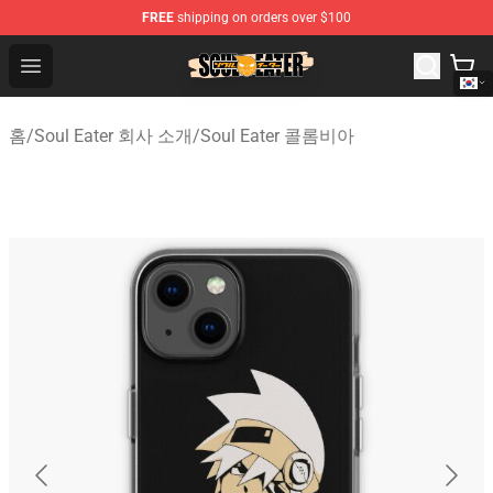
FREE
shipping on orders over $100
Soul Eater Store - Official Soul Eater Merchandise Shop
Open menu
홈
/
Soul Eater 회사 소개
/
Soul Eater 콜롬비아