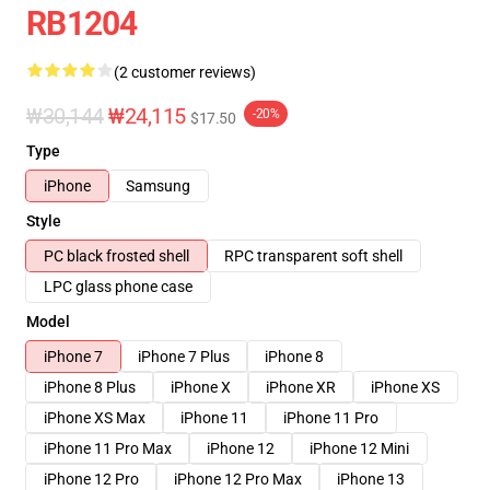
RB1204
(2 customer reviews)
₩30,144
₩24,115
-20%
$17.50
Type
iPhone
Samsung
Style
PC black frosted shell
RPC transparent soft shell
LPC glass phone case
Model
iPhone 7
iPhone 7 Plus
iPhone 8
iPhone 8 Plus
iPhone X
iPhone XR
iPhone XS
iPhone XS Max
iPhone 11
iPhone 11 Pro
iPhone 11 Pro Max
iPhone 12
iPhone 12 Mini
iPhone 12 Pro
iPhone 12 Pro Max
iPhone 13