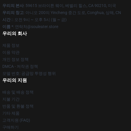
우리의 본사
: 59615 브라이튼 웨이, 베벌리 힐스, CA 90210, 미국
우리의 창고
: 아니오 200의 Yincheng 중간 도로, Conghua, 상해, CN
시간 :
: 오전 9시 ~ 오후 5시 (월 ~ 금)
이름 *
: 연락처@souleater.store
우리의 회사
제품 정보
이용 약관
개인 정보 정책
DMCA - 저작권 정책
모델 번호: 공급망 투명성 행위
우리의 지원
배송 및 배송 정책
지불 기간
반품 및 환불 정책
기타 제품
고객지원 (FAQ)
구매하기