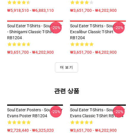
₩5,918,510 - ₩6,883,110
₩3,651,700 - ₩4,202,900
Soul Eater T-Shirts - Soul Eater
Soul Eater T-Shirts - Soul Eater
-20%
-20%
- Shinigami Classic T-Shirt
Excalibur Classic T-Shirt
RB1204
RB1204
₩3,651,700 - ₩4,202,900
₩3,651,700 - ₩4,202,900
더 보기
관련 상품
Soul Eater Posters - Soul Eater
Soul Eater T-Shirts - Soul Eater
-20%
-20%
Evans Poster RB1204
Evans Classic T-Shirt RB1204
₩2,728,440 - ₩6,325,020
₩3,651,700 - ₩4,202,900