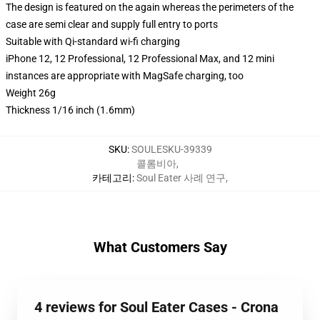
The design is featured on the again whereas the perimeters of the
case are semi clear and supply full entry to ports
Suitable with Qi-standard wi-fi charging
iPhone 12, 12 Professional, 12 Professional Max, and 12 mini
instances are appropriate with MagSafe charging, too
Weight 26g
Thickness 1/16 inch (1.6mm)
SKU
:
SOULESKU-39339
콜롬비아
,
카테고리
:
Soul Eater 사례 연구
,
What Customers Say
4 reviews for Soul Eater Cases - Crona