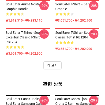
Soul Eater Anime Nostalgia
Soul Eater T-Shirt – Dark
-20%
-20%
Graphic Hoodie
Graphic
₩5,918,510 - ₩6,883,110
₩3,651,700 - ₩4,202,900
Soul Eater T-Shirts - Soul Eater
Soul Eater T-Shirts - Soul Eater
-20%
-20%
Excalibur Classic T-Shirt
Classic T-Shirt RB1204
RB1204
₩3,651,700 - ₩4,202,900
₩3,651,700 - ₩4,202,900
더 보기
관련 상품
Soul Eater Cases - Balck Star -
Soul Eater Cases - [Soul Eater]
-20%
-20%
Soul Eater Samsung Galaxy
Crona X Bunnies Samsung