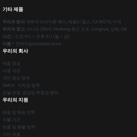
기타 제품
우리의 본사
: 59615 브라이튼 웨이, 베벌리 힐스, CA 90210, 미국
우리의 창고
: 아니오 200의 Yincheng 중간 도로, Conghua, 상해, CN
시간 :
: 오전 9시 ~ 오후 5시 (월 ~ 금)
이름 *
: 연락처@souleater.store
우리의 회사
제품 정보
이용 약관
개인 정보 정책
DMCA - 저작권 정책
모델 번호: 공급망 투명성 행위
우리의 지원
배송 및 배송 정책
지불 기간
반품 및 환불 정책
기타 제품