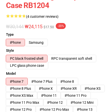
Case RB1204
(4 customer reviews)
₩30,144
₩24,115
-20%
$17.50
Type
iPhone
Samsung
Style
PC black frosted shell
RPC transparent soft shell
LPC glass phone case
Model
iPhone 7
iPhone 7 Plus
iPhone 8
iPhone 8 Plus
iPhone X
iPhone XR
iPhone XS
iPhone XS Max
iPhone 11
iPhone 11 Pro
iPhone 11 Pro Max
iPhone 12
iPhone 12 Mini
iPhone 12 Pro
iPhone 12 Pro Max
iPhone 13