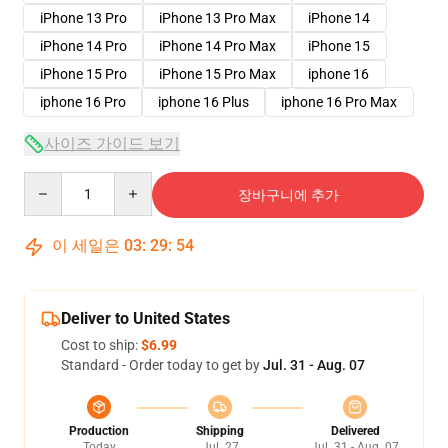
iPhone 13 Pro
iPhone 13 Pro Max
iPhone 14
iPhone 14 Pro
iPhone 14 Pro Max
iPhone 15
iPhone 15 Pro
iPhone 15 Pro Max
iphone 16
iphone 16 Pro
iphone 16 Plus
iphone 16 Pro Max
사이즈 가이드 보기
Quantity
장바구니에 추가
이 세일은
03
:
29
:
54
Deliver to United States
Cost to ship:
$6.99
Standard - Order today to get by
Jul. 31 - Aug. 07
Production
Shipping
Delivered
Today
Jul. 27
Jul. 31 - Aug. 07