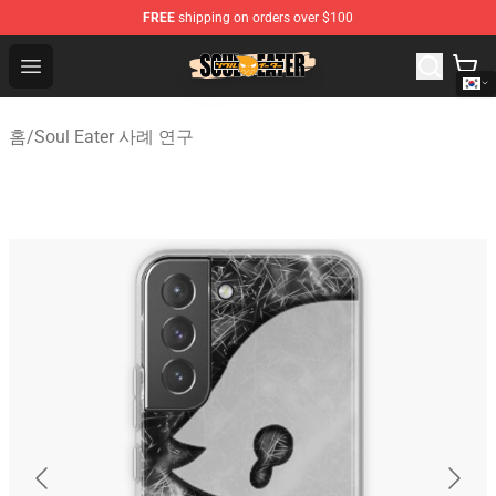
FREE
shipping on orders over $100
Soul Eater Store - Official Soul Eater Merchandise Shop
Open menu
홈
/
Soul Eater 사례 연구