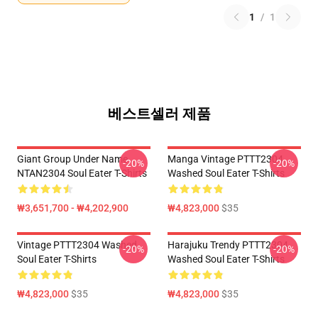
1
/
1
베스트셀러 제품
Giant Group Under Name
Manga Vintage PTTT2304
-20%
-20%
NTAN2304 Soul Eater T-Shirts
Washed Soul Eater T-Shirts
₩3,651,700 - ₩4,202,900
₩4,823,000
$35
Vintage PTTT2304 Washed
Harajuku Trendy PTTT2304
-20%
-20%
Soul Eater T-Shirts
Washed Soul Eater T-Shirts
₩4,823,000
$35
₩4,823,000
$35