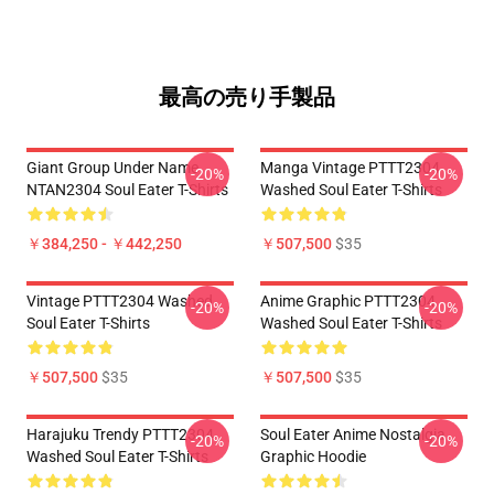
最高の売り手製品
Giant Group Under Name
Manga Vintage PTTT2304
-20%
-20%
NTAN2304 Soul Eater T-Shirts
Washed Soul Eater T-Shirts
￥384,250 - ￥442,250
￥507,500
$35
Vintage PTTT2304 Washed
Anime Graphic PTTT2304
-20%
-20%
Soul Eater T-Shirts
Washed Soul Eater T-Shirts
￥507,500
$35
￥507,500
$35
Harajuku Trendy PTTT2304
Soul Eater Anime Nostalgia
-20%
-20%
Washed Soul Eater T-Shirts
Graphic Hoodie