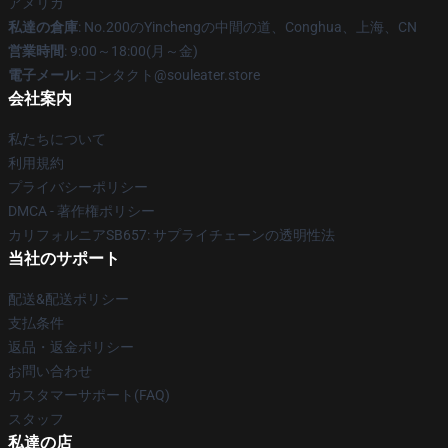
アメリカ
私達の倉庫
: No.200のYinchengの中間の道、Conghua、上海、CN
営業時間
: 9:00～18:00(月～金)
電子メール
: コンタクト@souleater.store
会社案内
私たちについて
利用規約
プライバシーポリシー
DMCA - 著作権ポリシー
カリフォルニアSB657: サプライチェーンの透明性法
当社のサポート
配送&配送ポリシー
支払条件
返品・返金ポリシー
お問い合わせ
カスタマーサポート(FAQ)
スタッフ
私達の店