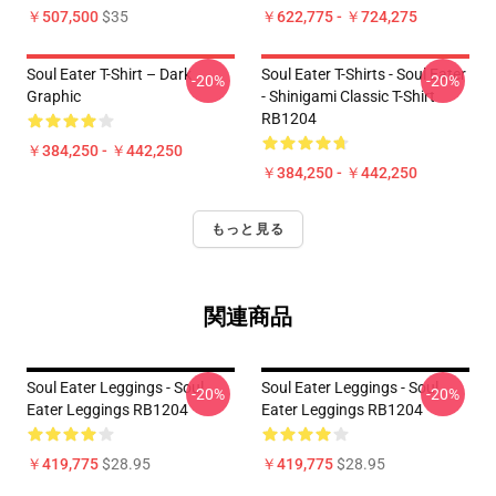
￥507,500
$35
￥622,775 - ￥724,275
Soul Eater T-Shirt – Dark
Soul Eater T-Shirts - Soul Eater
-20%
-20%
Graphic
- Shinigami Classic T-Shirt
RB1204
￥384,250 - ￥442,250
￥384,250 - ￥442,250
もっと見る
関連商品
Soul Eater Leggings - Soul
Soul Eater Leggings - Soul
-20%
-20%
Eater Leggings RB1204
Eater Leggings RB1204
￥419,775
$28.95
￥419,775
$28.95