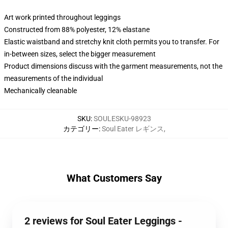
Art work printed throughout leggings
Constructed from 88% polyester, 12% elastane
Elastic waistband and stretchy knit cloth permits you to transfer. For
in-between sizes, select the bigger measurement
Product dimensions discuss with the garment measurements, not the
measurements of the individual
Mechanically cleanable
SKU
:
SOULESKU-98923
カテゴリー
:
Soul Eater レギンス
,
What Customers Say
2 reviews for Soul Eater Leggings -