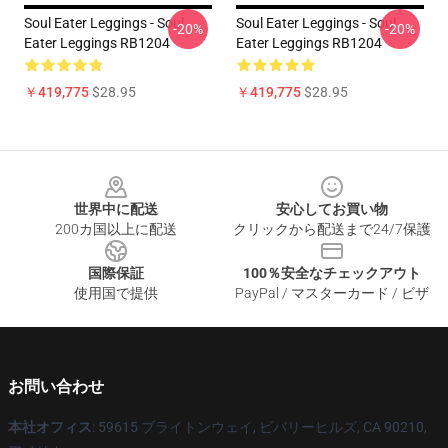
Soul Eater Leggings - Soul
Soul Eater Leggings - Soul
-20%
-20%
Eater Leggings RB1204
Eater Leggings RB1204
￥419,775
$28.95
￥419,775
$28.95
Footer
世界中に配送
安心してお買い物
200カ国以上に配送
クリックから配送まで24/7保護
国際保証
100％安全なチェックアウト
使用国で提供
PayPal / マスターカード / ビザ
お問い合わせ
本社オフィス
: 59615 ブライトンウェイ, ビバリーヒルズ, CA 90210,