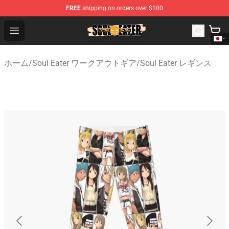
FREE
shipping on orders over $100
Soul Eater Store - Official Soul Eater Merchandise Shop
Open menu
ホーム
/
Soul Eater ワークアウトギア
/
Soul Eater レギンス