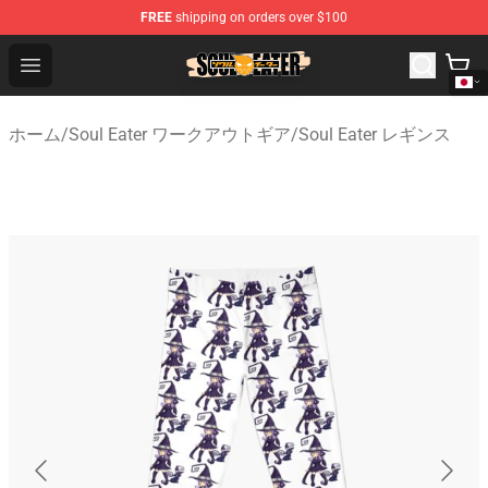
FREE
shipping on orders over $100
Soul Eater Store - Official Soul Eater Merchandise Shop
Open menu
ホーム
/
Soul Eater ワークアウトギア
/
Soul Eater レギンス