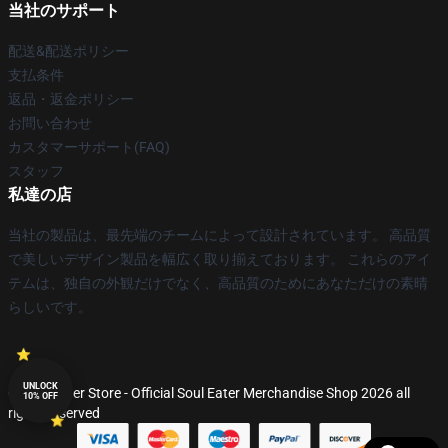
当社のサポート
配送&配送ポリシー
支払条件
返品・返金ポリシー
お問い合わせ
カスタマーサポート(FAQ)
スタッフ
私達の店
当社の製品は、最先端のチームによって設計されています。 高品質
で美しいデザイン製品を幅広く取り揃えております。 これらのアイ
テムは、独自の外観だけでなく、高品質のためにあなただけの素晴
らしいです。
UNLOCK
© Soul Eater Store - Official Soul Eater Merchandise Shop 2026 all
10% OFF
rights reserved