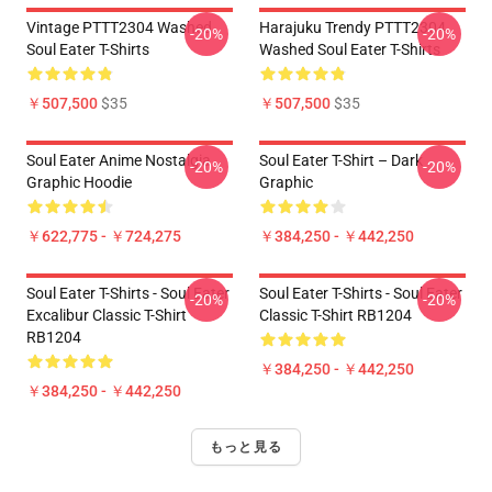
Vintage PTTT2304 Washed
Harajuku Trendy PTTT2304
-20%
-20%
Soul Eater T-Shirts
Washed Soul Eater T-Shirts
￥507,500
$35
￥507,500
$35
Soul Eater Anime Nostalgia
Soul Eater T-Shirt – Dark
-20%
-20%
Graphic Hoodie
Graphic
￥622,775 - ￥724,275
￥384,250 - ￥442,250
Soul Eater T-Shirts - Soul Eater
Soul Eater T-Shirts - Soul Eater
-20%
-20%
Excalibur Classic T-Shirt
Classic T-Shirt RB1204
RB1204
￥384,250 - ￥442,250
￥384,250 - ￥442,250
もっと見る