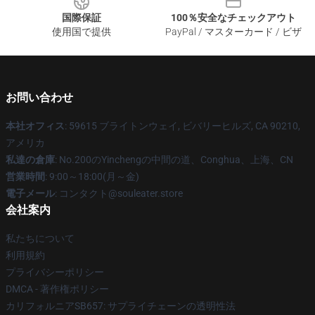
国際保証
100％安全なチェックアウト
使用国で提供
PayPal / マスターカード / ビザ
お問い合わせ
本社オフィス
: 59615 ブライトンウェイ, ビバリーヒルズ, CA 90210,
アメリカ
私達の倉庫
: No.200のYinchengの中間の道、Conghua、上海、CN
営業時間
: 9:00～18:00(月～金)
電子メール
: コンタクト@souleater.store
会社案内
私たちについて
利用規約
プライバシーポリシー
DMCA - 著作権ポリシー
カリフォルニアSB657: サプライチェーンの透明性法