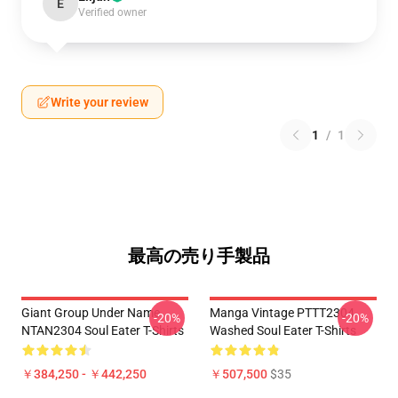
E
Verified owner
Write your review
1
/
1
最高の売り手製品
Giant Group Under Name
Manga Vintage PTTT2304
-20%
-20%
NTAN2304 Soul Eater T-Shirts
Washed Soul Eater T-Shirts
￥384,250 - ￥442,250
￥507,500
$35