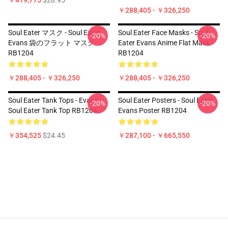
￥419,775
$28.95
￥288,405 - ￥326,250
Soul Eater マスク - Soul Eater
Soul Eater Face Masks - Soul
-20%
-20%
Evans 袋のフラット マスク
Eater Evans Anime Flat Mask
RB1204
RB1204
￥288,405 - ￥326,250
￥288,405 - ￥326,250
Soul Eater Tank Tops - Evans
Soul Eater Posters - Soul Eater
-20%
-20%
Soul Eater Tank Top RB1204
Evans Poster RB1204
￥354,525
$24.45
￥287,100 - ￥665,550
Footer