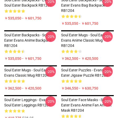
Soul Eater Backpacks - Evans
Soul Eater Backpacks - Soul
-20%
-20%
Soul Eater Backpack RB1204
Eater Evans Bag Backpack
RB1204
￥535,050 - ￥601,750
￥535,050 - ￥601,750
Soul Eater Backpacks - Soul
Soul Eater Mugs - Soul Eater
-20%
-20%
Eater Evans Anime Backpack
Evans Anime Classic Mug
RB1204
RB1204
￥535,050 - ￥601,750
￥362,500 - ￥420,500
Soul Eater Mugs - Soul Eater
Soul Eater Puzzles - Evans Soul
-20%
-20%
Evans Classic Mug RB1204
Eater Jigsaw Puzzle RB1204
￥362,500 - ￥420,500
￥346,550 - ￥630,750
Soul Eater Leggings - Evans
Soul Eater Face Masks - Soul
-20%
-20%
Soul Eater Leggings RB1204
Eater Evans Anime Fan Art Flat
Mask RB1204