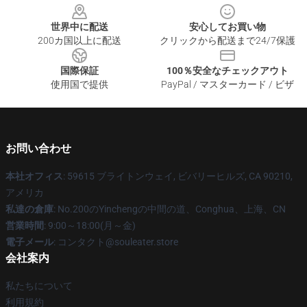
世界中に配送
安心してお買い物
200カ国以上に配送
クリックから配送まで24/7保護
国際保証
100％安全なチェックアウト
使用国で提供
PayPal / マスターカード / ビザ
お問い合わせ
本社オフィス
: 59615 ブライトンウェイ, ビバリーヒルズ, CA 90210,
アメリカ
私達の倉庫
: No.200のYinchengの中間の道、Conghua、上海、CN
営業時間
: 9:00～18:00(月～金)
電子メール
: コンタクト@souleater.store
会社案内
私たちについて
利用規約