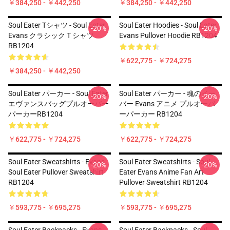
￥384,250 - ￥442,250
￥384,250 - ￥442,250
Soul Eater Tシャツ - Soul Eater
Soul Eater Hoodies - Soul Eater
-20%
-20%
Evans クラシック T シャツ
Evans Pullover Hoodie RB1204
RB1204
￥622,775 - ￥724,275
￥384,250 - ￥442,250
Soul Eater パーカー - Soul Eater
Soul Eater パーカー - 魂のイー
-20%
-20%
エヴァンスバッグプルオーバー
バー Evans アニメ プルオーバ
パーカーRB1204
ーパーカー RB1204
￥622,775 - ￥724,275
￥622,775 - ￥724,275
Soul Eater Sweatshirts - Evans
Soul Eater Sweatshirts - Soul
-20%
-20%
Soul Eater Pullover Sweatshirt
Eater Evans Anime Fan Art
RB1204
Pullover Sweatshirt RB1204
￥593,775 - ￥695,275
￥593,775 - ￥695,275