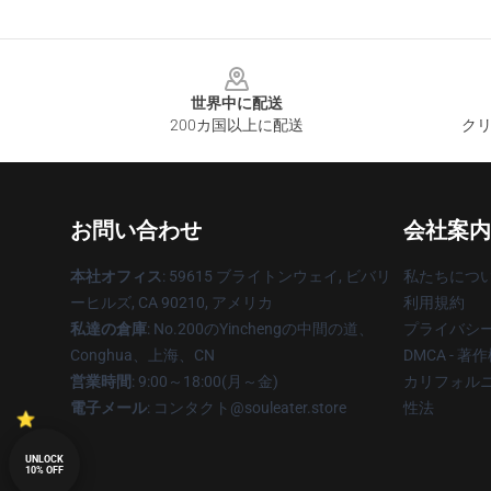
Footer
世界中に配送
200カ国以上に配送
クリ
お問い合わせ
会社案内
本社オフィス
: 59615 ブライトンウェイ, ビバリ
私たちにつ
ーヒルズ, CA 90210, アメリカ
利用規約
私達の倉庫
: No.200のYinchengの中間の道、
プライバシ
Conghua、上海、CN
DMCA - 
営業時間
: 9:00～18:00(月～金)
カリフォルニ
電子メール
: コンタクト@souleater.store
性法
UNLOCK
10% OFF