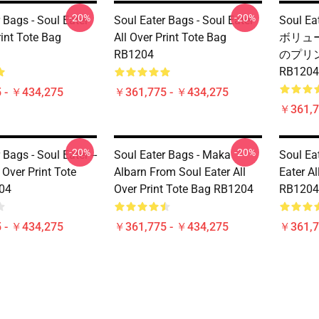
-20%
-20%
 Bags - Soul Eater
Soul Eater Bags - Soul Eater
Soul Ea
rint Tote Bag
All Over Print Tote Bag
ボリュ
RB1204
のプリ
RB1204
 - ￥434,275
￥361,775 - ￥434,275
￥361,7
-20%
-20%
 Bags - Soul Eater --
Soul Eater Bags - Maka
Soul Ea
 Over Print Tote
Albarn From Soul Eater All
Eater Al
04
Over Print Tote Bag RB1204
RB1204
 - ￥434,275
￥361,775 - ￥434,275
￥361,7