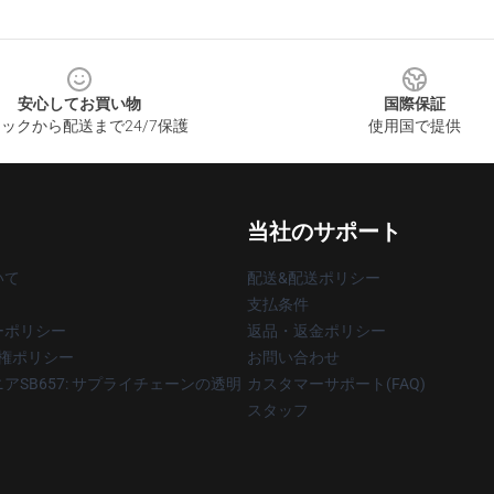
安心してお買い物
国際保証
ックから配送まで24/7保護
使用国で提供
当社のサポート
いて
配送&配送ポリシー
支払条件
ーポリシー
返品・返金ポリシー
著作権ポリシー
お問い合わせ
アSB657: サプライチェーンの透明
カスタマーサポート(FAQ)
スタッフ