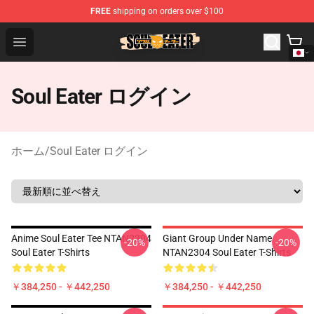
FREE
shipping on orders over $100
Soul Eater Store - Official Soul Eater Merchandise Shop
Open menu
Soul Eater ログイン
ホーム
/
Soul Eater ログイン
Anime Soul Eater Tee NTAN2304
Giant Group Under Name
-20%
-20%
Soul Eater T-Shirts
NTAN2304 Soul Eater T-Shirts
￥384,250 - ￥442,250
￥384,250 - ￥442,250