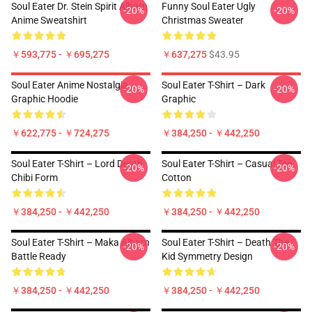
Soul Eater Dr. Stein Spirit Albarn
Funny Soul Eater Ugly
-20%
-20%
Anime Sweatshirt
Christmas Sweater
￥593,775 - ￥695,275
￥637,275
$43.95
Soul Eater Anime Nostalgia
Soul Eater T-Shirt – Dark
-20%
-20%
Graphic Hoodie
Graphic
￥622,775 - ￥724,275
￥384,250 - ￥442,250
Soul Eater T-Shirt – Lord Death
Soul Eater T-Shirt – Casual Tee
-20%
-20%
Chibi Form
Cotton
￥384,250 - ￥442,250
￥384,250 - ￥442,250
Soul Eater T-Shirt – Maka Albarn
Soul Eater T-Shirt – Death The
-20%
-20%
Battle Ready
Kid Symmetry Design
￥384,250 - ￥442,250
￥384,250 - ￥442,250