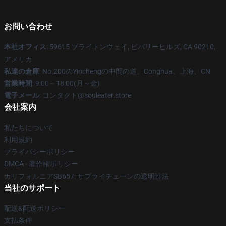
お問い合わせ
本社オフィス
: 59615 ブライトンウェイ, ビバリーヒルズ, CA 90210,
アメリカ
私達の倉庫
: No.200のYinchengの中間の道、Conghua、上海、CN
営業時間
: 9:00～18:00(月～金)
電子メール
: コンタクト@souleater.store
会社案内
私たちについて
利用規約
プライバシーポリシー
DMCA - 著作権ポリシー
カリフォルニアSB657: サプライチェーンの透明性法
当社のサポート
配送&配送ポリシー
支払条件