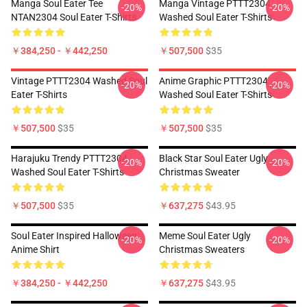
Manga Soul Eater Tee
Manga Vintage PTTT2304
-20%
-20%
NTAN2304 Soul Eater T-Shirts
Washed Soul Eater T-Shirts
￥384,250 - ￥442,250
￥507,500
$35
Vintage PTTT2304 Washed Soul
Anime Graphic PTTT2304
-20%
-20%
Eater T-Shirts
Washed Soul Eater T-Shirts
￥507,500
$35
￥507,500
$35
Harajuku Trendy PTTT2304
Black Star Soul Eater Ugly
-20%
-20%
Washed Soul Eater T-Shirts
Christmas Sweater
￥507,500
$35
￥637,275
$43.95
Soul Eater Inspired Halloween
Meme Soul Eater Ugly
-20%
-20%
Anime Shirt
Christmas Sweaters
￥384,250 - ￥442,250
￥637,275
$43.95