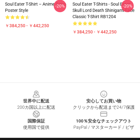
Soul Eater T-Shirt – Anime Retro
Soul Eater T-Shirts - Soul Eater
-20%
-20%
Poster Style
Skull Lord Death Shinigami Face
Classic T-Shirt RB1204
￥384,250 - ￥442,250
￥384,250 - ￥442,250
Footer
世界中に配送
安心してお買い物
200カ国以上に配送
クリックから配送まで24/7保護
国際保証
100％安全なチェックアウト
使用国で提供
PayPal / マスターカード / ビザ