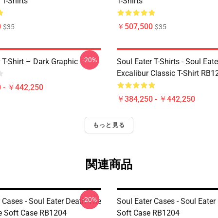
 T-Shirts
T-Shirts
0
￥507,500
$35
$35
-20%
 T-Shirt – Dark Graphic
Soul Eater T-Shirts - Soul Eate
Excalibur Classic T-Shirt RB1
 - ￥442,250
￥384,250 - ￥442,250
もっと見る
関連商品
-20%
 Cases - Soul Eater Death The
Soul Eater Cases - Soul Eater
e Soft Case RB1204
Soft Case RB1204