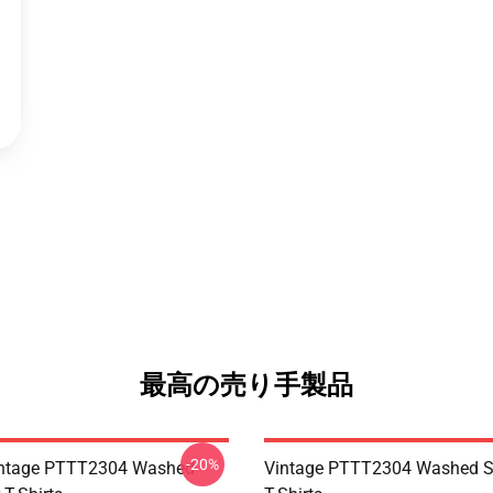
最高の売り手製品
-20%
ntage PTTT2304 Washed
Vintage PTTT2304 Washed So