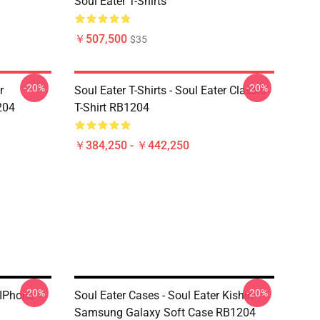
Soul Eater T-Shirts
￥507,500
$35
-20%
-20%
r
Soul Eater T-Shirts - Soul Eater Classic
204
T-Shirt RB1204
￥384,250 - ￥442,250
-20%
-20%
 IPhone
Soul Eater Cases - Soul Eater Kishin
Samsung Galaxy Soft Case RB1204