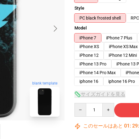
Style
PC black frosted shell
RPC 
Model
iPhone 7
iPhone 7 Plus
iPhone XS
iPhone XS Max
iPhone 12
iPhone 12 Mini
iPhone 13 Pro
iPhone 13 
iPhone 14 Pro Max
iPhone
iphone 16
iphone 16 Pro
blank template
サイズガイドを見る
Quantity
このセールはあと
01
:
29