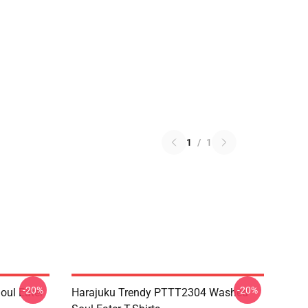
1
/
1
-20%
-20%
ul Eater
Harajuku Trendy PTTT2304 Washed