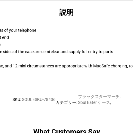
説明
es of your telephone
t end
r
 sides of the case are semi clear and supply full entry to ports
ax, and 12 mini circumstances are appropriate with MagSafe charging, t
ブラックスターマーチ
,
SKU
:
SOULESKU-78436
カテゴリー
:
Soul Eater ケース
,
What Customers Say