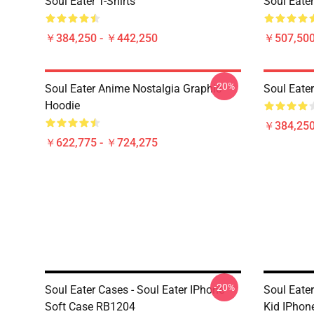
Soul Eater T-Shirts
Soul Eater
￥384,250 - ￥442,250
￥507,50
-20%
Soul Eater Anime Nostalgia Graphic
Soul Eater
Hoodie
￥384,250
￥622,775 - ￥724,275
-20%
Soul Eater Cases - Soul Eater IPhone
Soul Eater
Soft Case RB1204
Kid IPhon