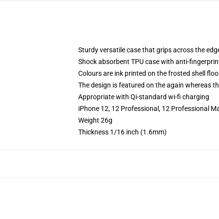
Sturdy versatile case that grips across the edg
Shock absorbent TPU case with anti-fingerprin
Colours are ink printed on the frosted shell floo
The design is featured on the again whereas the
Appropriate with Qi-standard wi-fi charging
iPhone 12, 12 Professional, 12 Professional M
Weight 26g
Thickness 1/16 inch (1.6mm)