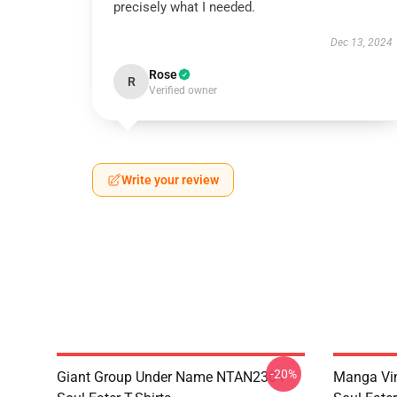
precisely what I needed.
Dec 13, 2024
Rose
R
Verified owner
Write your review
-20%
Giant Group Under Name NTAN2304
Manga Vi