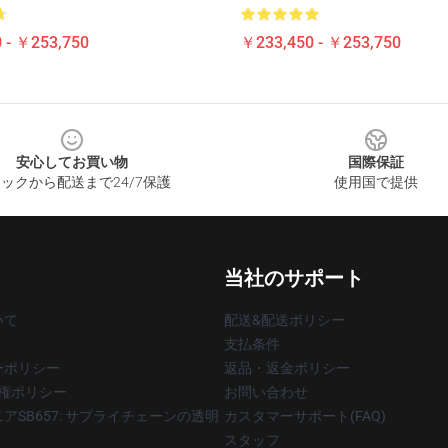
 - ￥253,750
￥233,450 - ￥253,750
安心してお買い物
国際保証
ックから配送まで24/7保護
使用国で提供
当社のサポート
いて
配送&配送ポリシー
支払条件
ーポリシー
返品・返金ポリシー
著作権ポリシー
お問い合わせ
アSB657: サプライチェーンの透明
カスタマーサポート(FAQ)
スタッフ