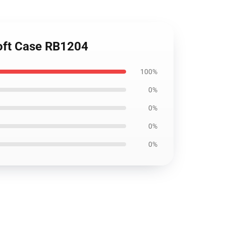
Soft Case RB1204
100%
0%
0%
0%
0%