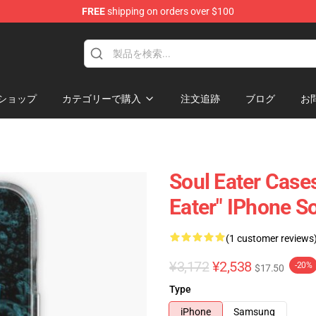
FREE
shipping on orders over $100
p
ショップ
カテゴリーで購入
注文追跡
ブログ
お
Soul Eater Cases
Eater" IPhone S
(1 customer reviews
¥3,172
¥2,538
-20%
$17.50
Type
iPhone
Samsung