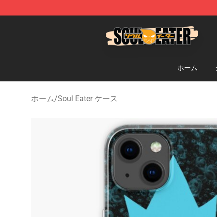
Soul Eater Store - Official Soul Eater Merchandise Sho
ホーム
ホーム
/
Soul Eater ケース