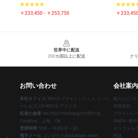
￥233,450 - ￥253,750
￥233,450
Footer
世界中に配送
200カ国以上に配送
クリ
お問い合わせ
会社案内
本社オフィス
: 59615 ブライトンウェイ, ビバリ
私たちにつ
ーヒルズ, CA 90210, アメリカ
利用規約
私達の倉庫
: No.200のYinchengの中間の道、
プライバシ
Conghua、上海、CN
DMCA - 
営業時間
: 9:00～18:00(月～金)
カリフォルニ
電子メール
: コンタクト@souleater.store
性法