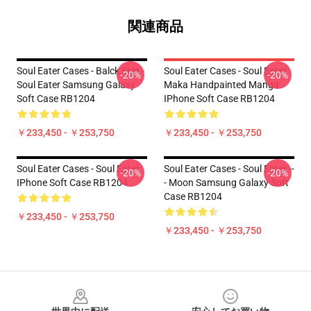
関連商品
Soul Eater Cases - Balck Star -
Soul Eater Cases - Soul Eater
-20%
-20%
Soul Eater Samsung Galaxy
Maka Handpainted Manga
Soft Case RB1204
IPhone Soft Case RB1204
￥233,450 - ￥253,750
￥233,450 - ￥253,750
Soul Eater Cases - Soul Eater
Soul Eater Cases - Soul Eater --
-20%
-20%
IPhone Soft Case RB1204
- Moon Samsung Galaxy Soft
Case RB1204
￥233,450 - ￥253,750
￥233,450 - ￥253,750
Footer