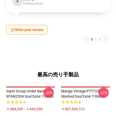
E
Verified owner
Write your review
1
/
1
最高の売り手製品
Giant Group Under Name
Manga Vintage PTTT2304
-20%
-20%
NTAN2304 Soul Eater T-Shirts
Washed Soul Eater T-Shirts
￥384,250 - ￥442,250
￥507,500
$35