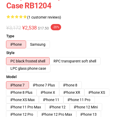
Case RB1204
(1 customer reviews)
¥3,172
¥2,538
-20%
$17.50
Type
iPhone
Samsung
Style
PC black frosted shell
RPC transparent soft shell
LPC glass phone case
Model
iPhone 7
iPhone 7 Plus
iPhone 8
iPhone 8 Plus
iPhone X
iPhone XR
iPhone XS
iPhone XS Max
iPhone 11
iPhone 11 Pro
iPhone 11 Pro Max
iPhone 12
iPhone 12 Mini
iPhone 12 Pro
iPhone 12 Pro Max
iPhone 13