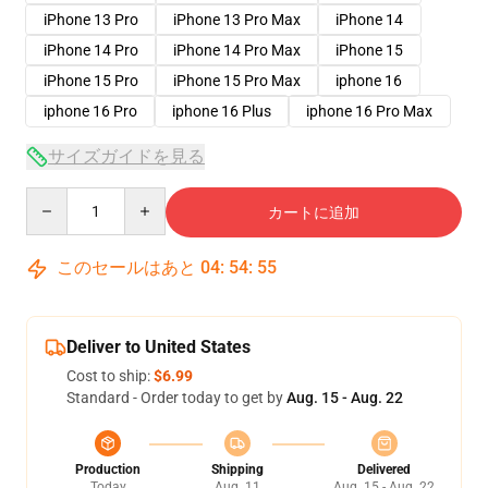
iPhone 13 Pro
iPhone 13 Pro Max
iPhone 14
iPhone 14 Pro
iPhone 14 Pro Max
iPhone 15
iPhone 15 Pro
iPhone 15 Pro Max
iphone 16
iphone 16 Pro
iphone 16 Plus
iphone 16 Pro Max
サイズガイドを見る
Quantity
カートに追加
このセールはあと
04
:
54
:
54
Deliver to United States
Cost to ship:
$6.99
Standard - Order today to get by
Aug. 15 - Aug. 22
Production
Shipping
Delivered
Today
Aug. 11
Aug. 15 - Aug. 22