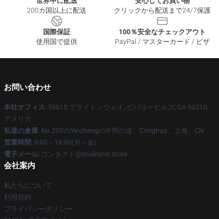
世界中に配送
安心してお買い物
200カ国以上に配送
クリックから配送まで24/7保護
国際保証
100％安全なチェックアウト
使用国で提供
PayPal / マスターカード / ビザ
お問い合わせ
本社オフィス
: 59615 ブライトンウェイ, ビバリーヒルズ, CA 90210,
アメリカ
私達の倉庫
: No.200のYinchengの中間の道、Conghua、上海、CN
営業時間
: 9:00～18:00(月～金)
電子メール
: コンタクト@souleater.store
会社案内
私たちについて
利用規約
プライバシーポリシー