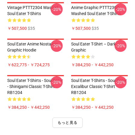
Vintage PTTT2304 Washed
Anime Graphic PTTT2304
-20%
-20%
Soul Eater T-Shirts
Washed Soul Eater T-Shirts
￥507,500
$35
￥507,500
$35
Soul Eater Anime Nostalgia
Soul Eater T-Shirt – Dark
-20%
-20%
Graphic Hoodie
Graphic
￥622,775 - ￥724,275
￥384,250 - ￥442,250
Soul Eater T-Shirts - Soul Eater
Soul Eater T-Shirts - Soul Eater
-20%
-20%
- Shinigami Classic T-Shirt
Excalibur Classic T-Shirt
RB1204
RB1204
￥384,250 - ￥442,250
￥384,250 - ￥442,250
もっと見る