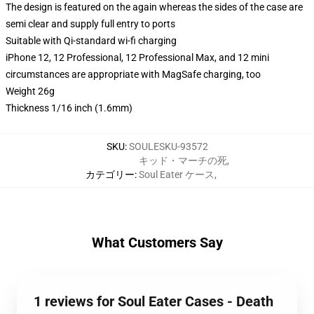
The design is featured on the again whereas the sides of the case are
semi clear and supply full entry to ports
Suitable with Qi-standard wi-fi charging
iPhone 12, 12 Professional, 12 Professional Max, and 12 mini
circumstances are appropriate with MagSafe charging, too
Weight 26g
Thickness 1/16 inch (1.6mm)
SKU
:
SOULESKU-93572
キッド・マーチの死
,
カテゴリー
:
Soul Eater ケース
,
What Customers Say
1 reviews for Soul Eater Cases - Death