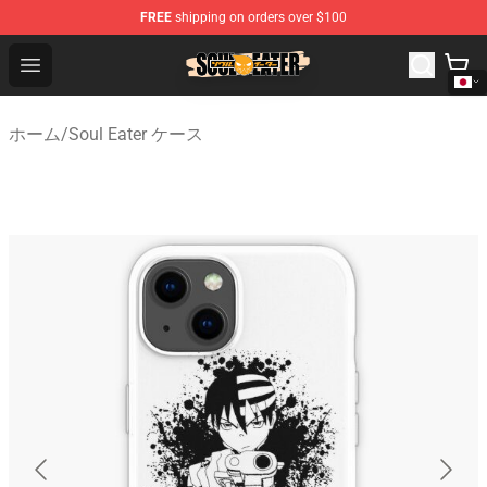
FREE
shipping on orders over $100
Soul Eater Store - Official Soul Eater Merchandise Shop
Open menu
ホーム
/
Soul Eater ケース