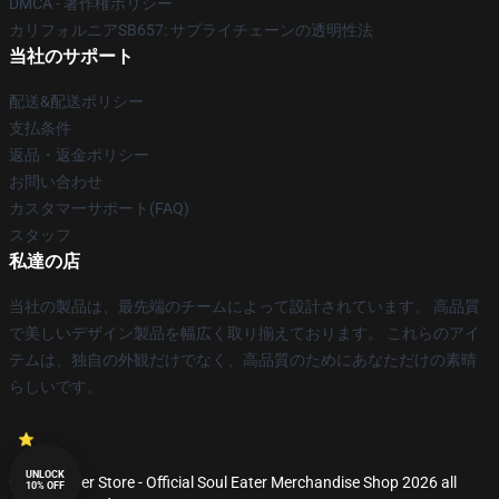
DMCA - 著作権ポリシー
カリフォルニアSB657: サプライチェーンの透明性法
当社のサポート
配送&配送ポリシー
支払条件
返品・返金ポリシー
お問い合わせ
カスタマーサポート(FAQ)
スタッフ
私達の店
当社の製品は、最先端のチームによって設計されています。 高品質
で美しいデザイン製品を幅広く取り揃えております。 これらのアイ
テムは、独自の外観だけでなく、高品質のためにあなただけの素晴
らしいです。
UNLOCK
© Soul Eater Store - Official Soul Eater Merchandise Shop 2026 all
10% OFF