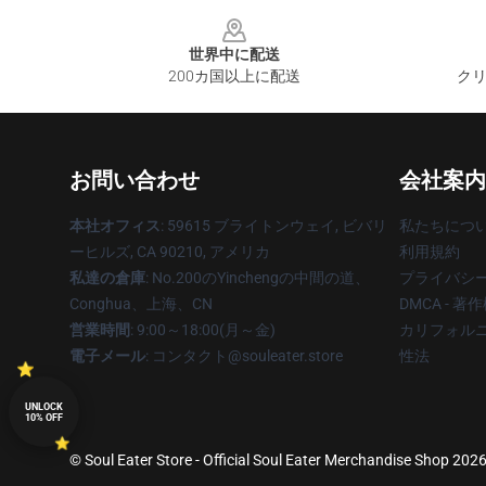
Footer
世界中に配送
200カ国以上に配送
クリ
お問い合わせ
会社案内
本社オフィス
: 59615 ブライトンウェイ, ビバリ
私たちにつ
ーヒルズ, CA 90210, アメリカ
利用規約
私達の倉庫
: No.200のYinchengの中間の道、
プライバシ
Conghua、上海、CN
DMCA - 
営業時間
: 9:00～18:00(月～金)
カリフォルニ
電子メール
: コンタクト@souleater.store
性法
UNLOCK
10% OFF
© Soul Eater Store - Official Soul Eater Merchandise Shop 2026 