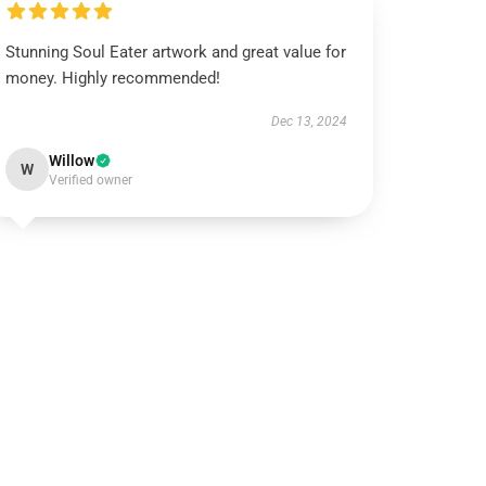
Stunning Soul Eater artwork and great value for
money. Highly recommended!
Dec 13, 2024
Willow
W
Verified owner