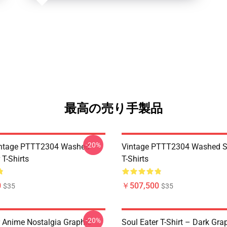
最高の売り手製品
-20%
ntage PTTT2304 Washed
Vintage PTTT2304 Washed So
 T-Shirts
T-Shirts
0
￥507,500
$35
$35
-20%
r Anime Nostalgia Graphic
Soul Eater T-Shirt – Dark Gra