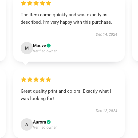
The item came quickly and was exactly as
described. I’m very happy with this purchase.
Dec 14, 2024
Maeve
M
Verified owner
Great quality print and colors. Exactly what I
was looking for!
Dec 12, 2024
Aurora
A
Verified owner