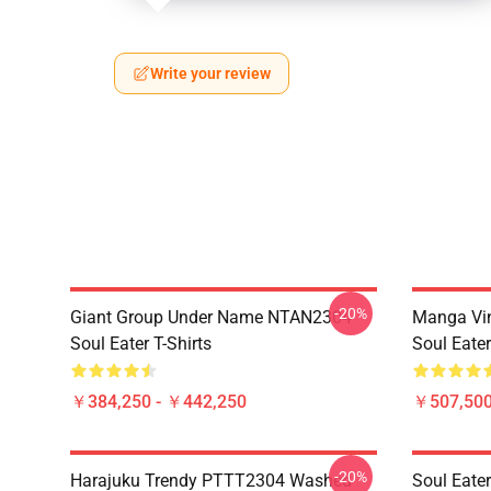
Write your review
-20%
Giant Group Under Name NTAN2304
Manga Vi
Soul Eater T-Shirts
Soul Eater
￥384,250 - ￥442,250
￥507,50
-20%
Harajuku Trendy PTTT2304 Washed
Soul Eate