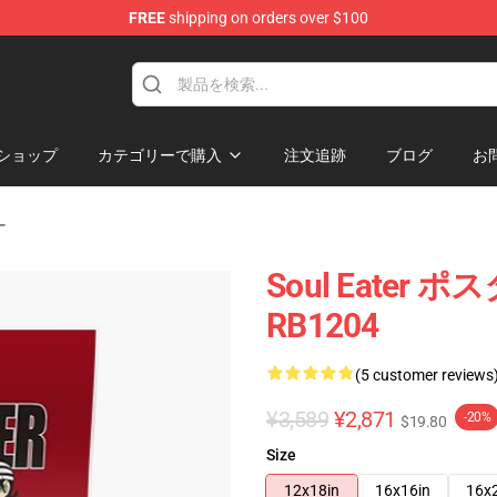
FREE
shipping on orders over $100
p
ショップ
カテゴリーで購入
注文追跡
ブログ
お
ー
Soul Eater ポ
RB1204
(5 customer reviews
¥3,589
¥2,871
-20%
$19.80
Size
12x18in
16x16in
16x