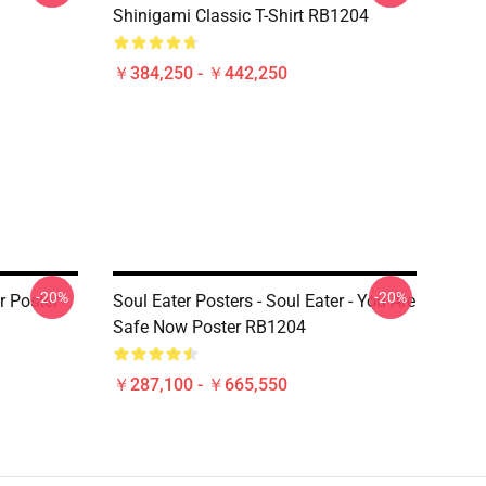
Shinigami Classic T-Shirt RB1204
￥384,250 - ￥442,250
-20%
-20%
r Poster
Soul Eater Posters - Soul Eater - You Are
Safe Now Poster RB1204
￥287,100 - ￥665,550