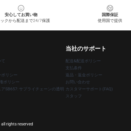
安心してお買い物
国際保証
ックから配送まで24/7保護
使用国で提供
当社のサポート
いて
配送&配送ポリシー
支払条件
ーポリシー
返品・返金ポリシー
著作権ポリシー
お問い合わせ
アSB657: サプライチェーンの透明
カスタマーサポート(FAQ)
スタッフ
all rights reserved