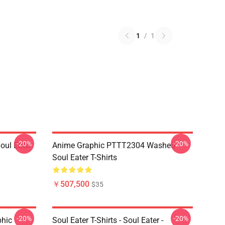
1
/
1
-20%
-20%
ul Eater
Anime Graphic PTTT2304 Washed
Soul Eater T-Shirts
￥507,500
$35
-20%
-20%
phic
Soul Eater T-Shirts - Soul Eater -