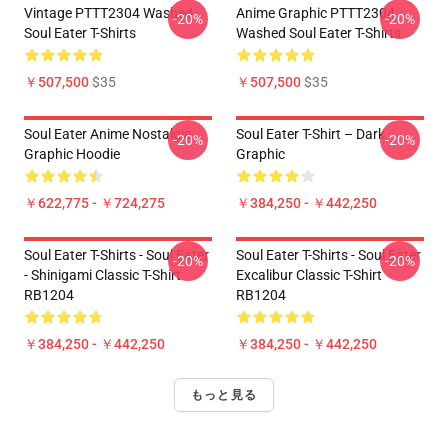
Vintage PTTT2304 Washed
Anime Graphic PTTT2304
-20%
-20%
Soul Eater T-Shirts
Washed Soul Eater T-Shirts
￥507,500
$35
￥507,500
$35
Soul Eater Anime Nostalgia
Soul Eater T-Shirt – Dark
-20%
-20%
Graphic Hoodie
Graphic
￥622,775 - ￥724,275
￥384,250 - ￥442,250
Soul Eater T-Shirts - Soul Eater
Soul Eater T-Shirts - Soul Eater
-20%
-20%
- Shinigami Classic T-Shirt
Excalibur Classic T-Shirt
RB1204
RB1204
￥384,250 - ￥442,250
￥384,250 - ￥442,250
もっと見る