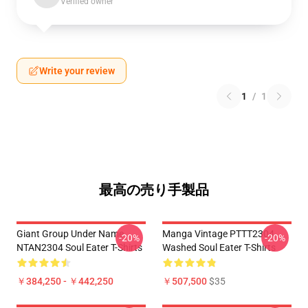
Verified owner
Write your review
1
/
1
最高の売り手製品
Giant Group Under Name
Manga Vintage PTTT2304
-20%
-20%
NTAN2304 Soul Eater T-Shirts
Washed Soul Eater T-Shirts
￥384,250 - ￥442,250
￥507,500
$35