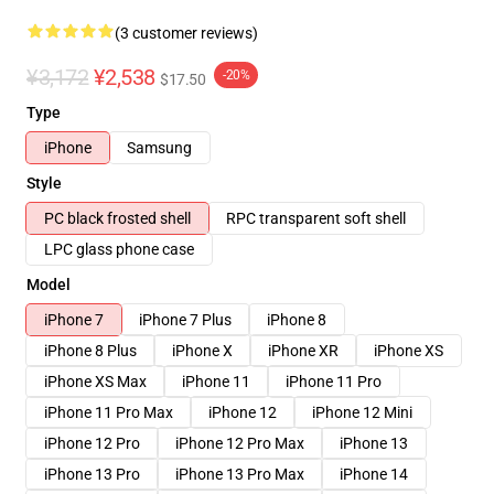
(3 customer reviews)
¥3,172
¥2,538
-20%
$17.50
Type
iPhone
Samsung
Style
PC black frosted shell
RPC transparent soft shell
LPC glass phone case
Model
iPhone 7
iPhone 7 Plus
iPhone 8
iPhone 8 Plus
iPhone X
iPhone XR
iPhone XS
iPhone XS Max
iPhone 11
iPhone 11 Pro
iPhone 11 Pro Max
iPhone 12
iPhone 12 Mini
iPhone 12 Pro
iPhone 12 Pro Max
iPhone 13
iPhone 13 Pro
iPhone 13 Pro Max
iPhone 14