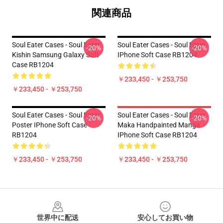
関連商品
Soul Eater Cases - Soul Eater
Soul Eater Cases - Soul Eater
-20%
-20%
Kishin Samsung Galaxy Soft
IPhone Soft Case RB1204
Case RB1204
￥233,450 - ￥253,750
￥233,450 - ￥253,750
Soul Eater Cases - Soul Eater
Soul Eater Cases - Soul Eater
-20%
-20%
Poster IPhone Soft Case
Maka Handpainted Manga
RB1204
IPhone Soft Case RB1204
￥233,450 - ￥253,750
￥233,450 - ￥253,750
Footer
世界中に配送
安心してお買い物