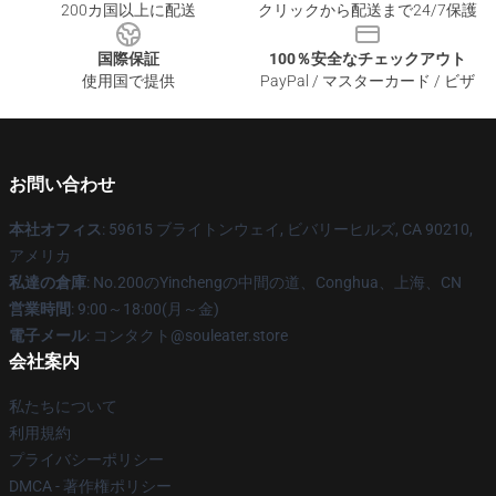
200カ国以上に配送
クリックから配送まで24/7保護
国際保証
100％安全なチェックアウト
使用国で提供
PayPal / マスターカード / ビザ
お問い合わせ
本社オフィス
: 59615 ブライトンウェイ, ビバリーヒルズ, CA 90210,
アメリカ
私達の倉庫
: No.200のYinchengの中間の道、Conghua、上海、CN
営業時間
: 9:00～18:00(月～金)
電子メール
: コンタクト@souleater.store
会社案内
私たちについて
利用規約
プライバシーポリシー
DMCA - 著作権ポリシー