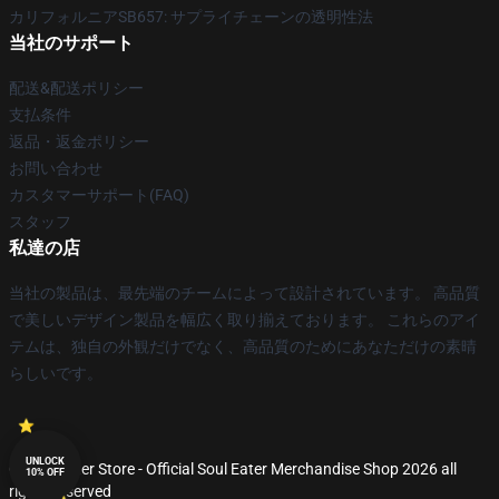
カリフォルニアSB657: サプライチェーンの透明性法
当社のサポート
配送&配送ポリシー
支払条件
返品・返金ポリシー
お問い合わせ
カスタマーサポート(FAQ)
スタッフ
私達の店
当社の製品は、最先端のチームによって設計されています。 高品質
で美しいデザイン製品を幅広く取り揃えております。 これらのアイ
テムは、独自の外観だけでなく、高品質のためにあなただけの素晴
らしいです。
UNLOCK
© Soul Eater Store - Official Soul Eater Merchandise Shop 2026 all
10% OFF
rights reserved