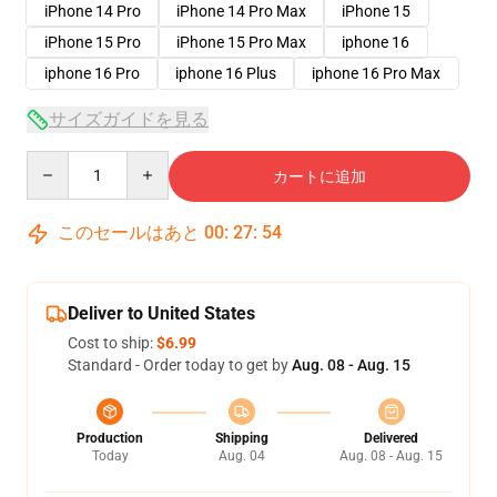
iPhone 14 Pro
iPhone 14 Pro Max
iPhone 15
iPhone 15 Pro
iPhone 15 Pro Max
iphone 16
iphone 16 Pro
iphone 16 Plus
iphone 16 Pro Max
サイズガイドを見る
Quantity
カートに追加
このセールはあと
00
:
27
:
54
Deliver to United States
Cost to ship:
$6.99
Standard - Order today to get by
Aug. 08 - Aug. 15
Production
Shipping
Delivered
Today
Aug. 04
Aug. 08 - Aug. 15