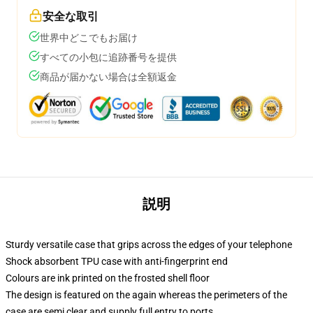
安全な取引
世界中どこでもお届け
すべての小包に追跡番号を提供
商品が届かない場合は全額返金
説明
Sturdy versatile case that grips across the edges of your telephone
Shock absorbent TPU case with anti-fingerprint end
Colours are ink printed on the frosted shell floor
The design is featured on the again whereas the perimeters of the
case are semi clear and supply full entry to ports