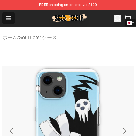
FREE
shipping on orders over $100
Soul Eater Store - Official Soul Eater Merchandise Shop
Open menu
ホーム
/
Soul Eater ケース