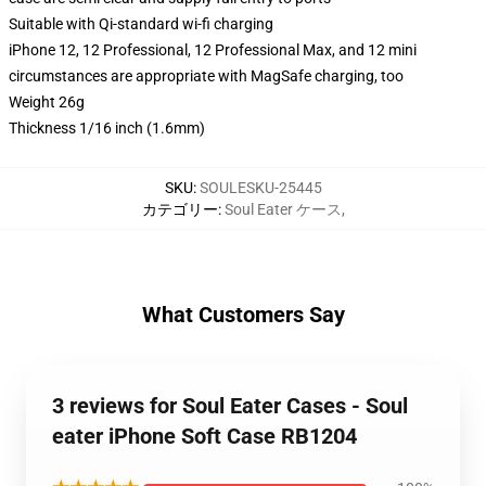
Suitable with Qi-standard wi-fi charging
iPhone 12, 12 Professional, 12 Professional Max, and 12 mini
circumstances are appropriate with MagSafe charging, too
Weight 26g
Thickness 1/16 inch (1.6mm)
SKU
:
SOULESKU-25445
カテゴリー
:
Soul Eater ケース
,
What Customers Say
3 reviews for Soul Eater Cases - Soul
eater iPhone Soft Case RB1204