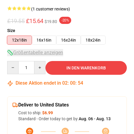
(1 customer reviews)
£19.55
£15.64
-20%
$19.80
Size
12x18in
16x16in
16x24in
18x24in
Größentabelle anzeigen
Quantity
IN DEN WARENKORB
Diese Aktion endet in
02
:
00
:
54
Deliver to United States
Cost to ship:
$6.99
Standard - Order today to get by
Aug. 06 - Aug. 13