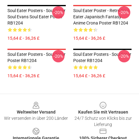
Soul Eater Posters - Soul Eater
Soul Eater Poster - Retro Soul
-20%
-20%
Soul Evans Soul Eater Poster
Eater Japanisch Fantasy
RB1204
Anime Crona Poster RB1204
15,64 £ - 36,26 £
15,64 £ - 36,26 £
Soul Eater Posters - Soul Eater
Soul Eater Posters - Soul Eater
-20%
-20%
Poster RB1204
Poster RB1204
15,64 £ - 36,26 £
15,64 £ - 36,26 £
Footer
Weltweiter Versand
Kaufen Sie mit Vertrauen
Wir versenden in über 200 Länder
24/7 Schutz von Klicks bis zur
Lieferung
Internationale Garantie
100% Sicherer Checkout