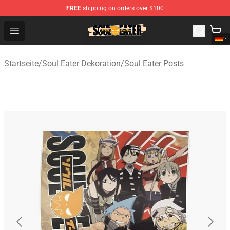
FREE
shipping on orders over $100
Soul Eater Store - Official Soul Eater Merchandise Shop
Open menu
Startseite
/
Soul Eater Dekoration
/
Soul Eater Posts