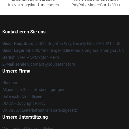
Im Nutzungsland angeboten
PayPal / MasterCard / Visa
Kontaktieren Sie uns
Unser Hauptbüro
: 59615 Brighton Way, Beverly Hills, CA 90210, US
Unser Lager
: Nr. 200, Yincheng Middle Road, Conghua, Shanghai, CN
Geruch
: 9AM – 5PM (Mon – Fri)
E-Mail senden
: contact@souleater.store
Unsere Firma
Über uns
Allgemeine Geschäftsbedingungen
Datenschutzrichtlinien
DMCA - Copyright Policy
CA SB657: Lieferkettentransparenzgesetz
Unsere Unterstützung
Versand und Lieferrichtlinien