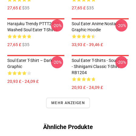
27,65 £
$35
27,65 £
$35
Harajuku Trendy PTTT2304
Soul Eater Anime Nostalgia
-20%
-20%
Washed Soul Eater T-Shirts
Graphic Hoodie
27,65 £
$35
33,93 £ - 39,46 £
Soul Eater T-Shirt – Dark
Soul Eater T-Shirts - Soul Eater
-20%
-20%
Graphic
- Shinigami Classic T-Shirt
RB1204
20,93 £ - 24,09 £
20,93 £ - 24,09 £
MEHR ANZEIGEN
Ähnliche Produkte