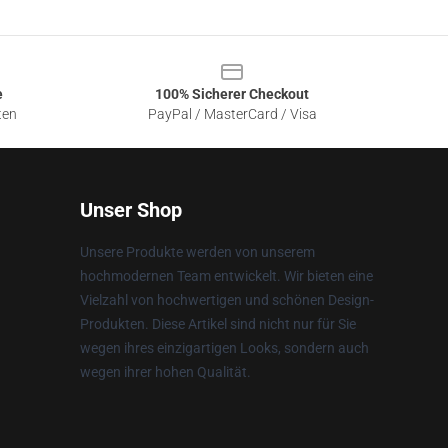
e
100% Sicherer Checkout
ten
PayPal / MasterCard / Visa
Unser Shop
Unsere Produkte werden von unserem
hochmodernen Team entwickelt. Wir bieten eine
Vielzahl von hochwertigen und schönen Design-
Produkten. Diese Artikel sind nicht nur für Sie
wegen ihres einzigartigen Looks, sondern auch
wegen ihrer hohen Qualität.