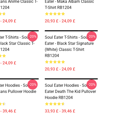
vans Anime Classic T-
Eater - Maka Albarn Classic
B1204
T-Shirt RB1204
- 24,09 £
20,93 £ - 24,09 £
-20%
-20%
er T-Shirts - Soul
Soul Eater T-Shirts - Soul
Black Star Classic T-
Eater - Black Star Signature
B1204
(White) Classic T-Shirt
RB1204
- 24,09 £
20,93 £ - 24,09 £
-20%
-20%
ter Hoodies - Soul
Soul Eater Hoodies - Soul
vans Pullover Hoodie
Eater Death The Kid Pullover
Hoodie RB1204
- 39,46 £
33,93 £ - 39,46 £