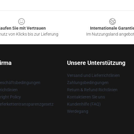
aufen Sie mit Vertrauen
Internationale Garanti
utz von Klicks bis zur Lieferung
Im Nutzungsland angebo
irma
Unsere Unterstützung
Versand und Lieferrichtlinien
Geschäftsbedingungen
Zahlungsbedingungen
ichtlinien
Return & Refund Richtlinien
ight Policy
Kontaktieren Sie uns
eferkettentransparenzgesetz
Kundenhilfe (FAQ)
Werdegang