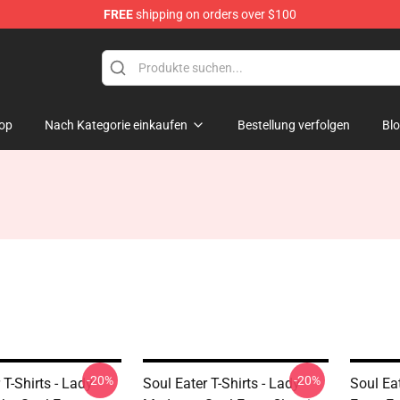
FREE
shipping on orders over $100
p
op
Nach Kategorie einkaufen
Bestellung verfolgen
Bl
-20%
-20%
 T-Shirts - Lady
Soul Eater T-Shirts - Lady
Soul Eat