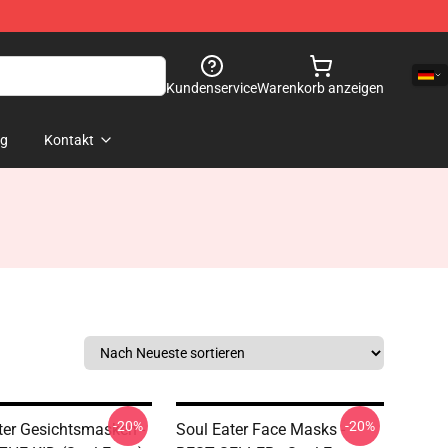
Kundenservice
Warenkorb anzeigen
og
Kontakt
-20%
-20%
ter Gesichtsmasken -
Soul Eater Face Masks -