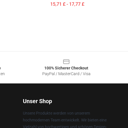
15,71 £ - 17,77 £
e
100% Sicherer Checkout
ten
PayPal / MasterCard / Visa
Unser Shop
Unsere Produkte werden von unserem
hochmodernen Team entwickelt. Wir bieten eine
Vielzahl von hochwertigen und schönen Design-