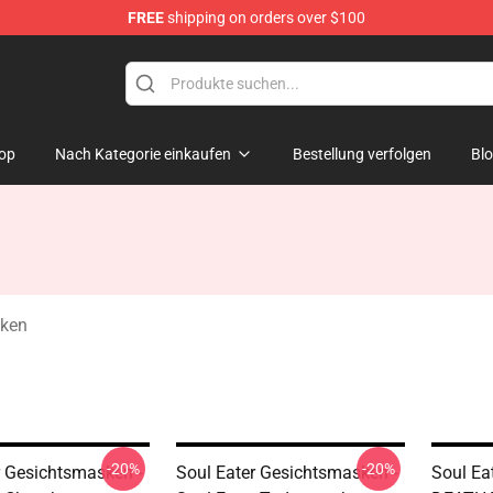
FREE
shipping on orders over $100
p
op
Nach Kategorie einkaufen
Bestellung verfolgen
Bl
sken
-20%
-20%
r Gesichtsmasken -
Soul Eater Gesichtsmasken -
Soul Ea