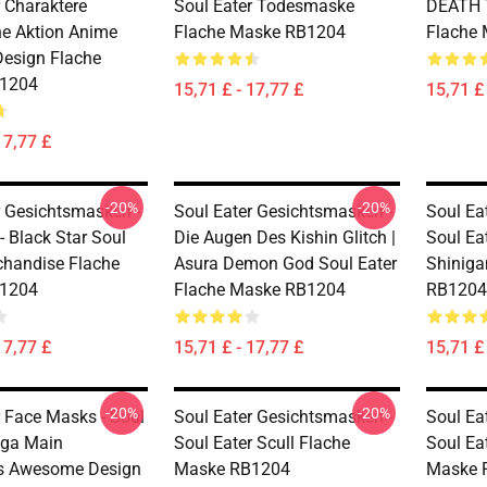
r Charaktere
Soul Eater Todesmaske
DEATH T
e Aktion Anime
Flache Maske RB1204
Flache
Design Flache
1204
15,71 £ - 17,77 £
15,71 £ 
17,77 £
-20%
-20%
r Gesichtsmasken -
Soul Eater Gesichtsmasken -
Soul Ea
 - Black Star Soul
Die Augen Des Kishin Glitch |
Soul Ea
chandise Flache
Asura Demon God Soul Eater
Shiniga
1204
Flache Maske RB1204
RB1204
17,77 £
15,71 £ - 17,77 £
15,71 £ 
-20%
-20%
r Face Masks - Soul
Soul Eater Gesichtsmasken -
Soul Ea
nga Main
Soul Eater Scull Flache
Soul Ea
rs Awesome Design
Maske RB1204
Maske 