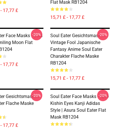
Flat Mask RB1204
- 17,77 £
15,71 £ - 17,77 £
-20%
-20%
ter Face Masks - Soul
Soul Eater Gesichtsmasken -
miling Moon Flat
Vintage Fool Japanische
B1204
Fantasy Anime Soul Eater
Charakter Flache Maske
RB1204
- 17,77 £
15,71 £ - 17,77 £
-20%
-20%
ter Gesichtsmasken -
Soul Eater Face Masks - 鬼神
ter Flache Maske
Kishin Eyes Kanji Adidas
Style | Asura Soul Eater Flat
Mask RB1204
- 17,77 £