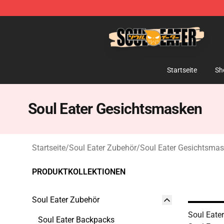
Soul Eater Store - Official Soul Eater Merchandise Sho
Startseite
Sh
Soul Eater Gesichtsmasken
Startseite
/
Soul Eater Zubehör
/
Soul Eater Gesichtsma
PRODUKTKOLLEKTIONEN
Soul Eater Zubehör
Soul Eate
Soul Eater Backpacks