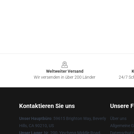
Footer
Weltweiter Versand
K
Wir versenden in über 200 Länder
24/7 Sch
Kontaktieren Sie uns
Unsere F
Unser Hauptbüro
: 59615 Brighton Way, Beverly
Über uns
Hills, CA 90210, US
Allgemeine 
Unser Lager
: Nr. 200, Yincheng Middle Road,
Datenschutzr