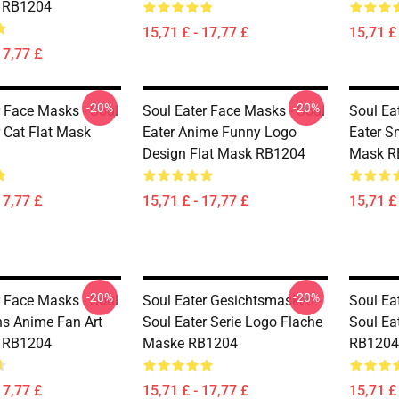
k RB1204
15,71 £ - 17,77 £
15,71 £ 
17,77 £
-20%
-20%
r Face Masks - Soul
Soul Eater Face Masks - Soul
Soul Ea
r Cat Flat Mask
Eater Anime Funny Logo
Eater S
Design Flat Mask RB1204
Mask R
17,77 £
15,71 £ - 17,77 £
15,71 £ 
-20%
-20%
r Face Masks - Soul
Soul Eater Gesichtsmasken -
Soul Ea
ns Anime Fan Art
Soul Eater Serie Logo Flache
Soul Ea
k RB1204
Maske RB1204
RB1204
17,77 £
15,71 £ - 17,77 £
15,71 £ 