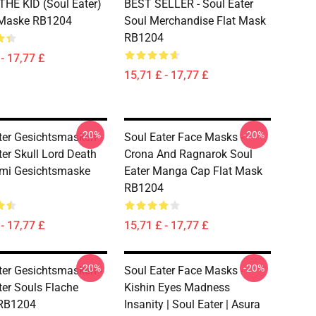
HE KID (Soul Eater)
BEST SELLER - Soul Eater
 Maske RB1204
Soul Merchandise Flat Mask
RB1204
- 17,77 £
15,71 £ - 17,77 £
-20%
-20%
ter Gesichtsmasken -
Soul Eater Face Masks -
ter Skull Lord Death
Crona And Ragnarok Soul
mi Gesichtsmaske
Eater Manga Cap Flat Mask
RB1204
- 17,77 £
15,71 £ - 17,77 £
-20%
-20%
ter Gesichtsmasken -
Soul Eater Face Masks -
ter Souls Flache
Kishin Eyes Madness
RB1204
Insanity | Soul Eater | Asura