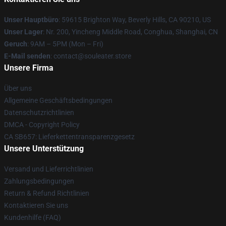
Unser Hauptbüro
: 59615 Brighton Way, Beverly Hills, CA 90210, US
Unser Lager
: Nr. 200, Yincheng Middle Road, Conghua, Shanghai, CN
Geruch
: 9AM – 5PM (Mon – Fri)
E-Mail senden
: contact@souleater.store
Unsere Firma
Über uns
Allgemeine Geschäftsbedingungen
Datenschutzrichtlinien
DMCA - Copyright Policy
CA SB657: Lieferkettentransparenzgesetz
Unsere Unterstützung
Versand und Lieferrichtlinien
Zahlungsbedingungen
Return & Refund Richtlinien
Kontaktieren Sie uns
Kundenhilfe (FAQ)