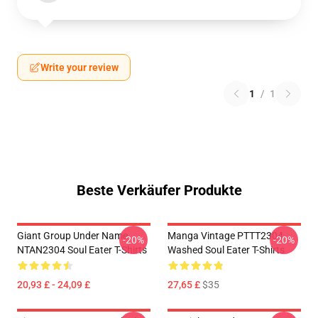
Write your review
1
/
1
Beste Verkäufer Produkte
Giant Group Under Name
Manga Vintage PTTT2304
-20%
-20%
NTAN2304 Soul Eater T-Shirts
Washed Soul Eater T-Shirts
20,93 £ - 24,09 £
27,65 £
$35