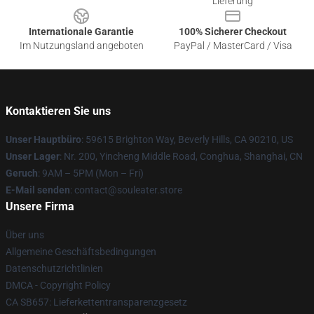
Lieferung
Internationale Garantie
100% Sicherer Checkout
Im Nutzungsland angeboten
PayPal / MasterCard / Visa
Kontaktieren Sie uns
Unser Hauptbüro
: 59615 Brighton Way, Beverly Hills, CA 90210, US
Unser Lager
: Nr. 200, Yincheng Middle Road, Conghua, Shanghai, CN
Geruch
: 9AM – 5PM (Mon – Fri)
E-Mail senden
: contact@souleater.store
Unsere Firma
Über uns
Allgemeine Geschäftsbedingungen
Datenschutzrichtlinien
DMCA - Copyright Policy
CA SB657: Lieferkettentransparenzgesetz