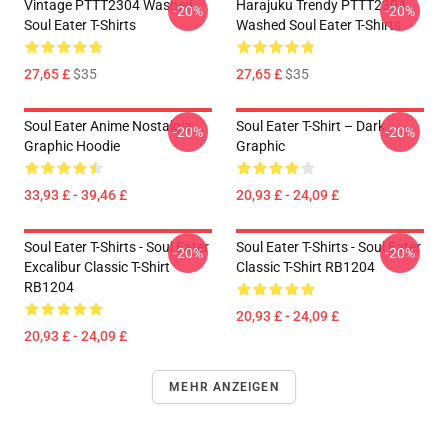
Vintage PTTT2304 Washed
Harajuku Trendy PTTT2304
-20%
-20%
Soul Eater T-Shirts
Washed Soul Eater T-Shirts
27,65 £
$35
27,65 £
$35
Soul Eater Anime Nostalgia
Soul Eater T-Shirt – Dark
-20%
-20%
Graphic Hoodie
Graphic
33,93 £ - 39,46 £
20,93 £ - 24,09 £
Soul Eater T-Shirts - Soul Eater
Soul Eater T-Shirts - Soul Eater
-20%
-20%
Excalibur Classic T-Shirt
Classic T-Shirt RB1204
RB1204
20,93 £ - 24,09 £
20,93 £ - 24,09 £
MEHR ANZEIGEN