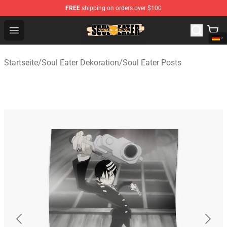
FREE
shipping on orders over $100
Soul Eater Store - Official Soul Eater Merchandise Shop
Open menu
Startseite
/
Soul Eater Dekoration
/
Soul Eater Posts