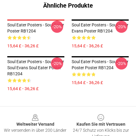
Ähnliche Produkte
Soul Eater Posters - Soul Eater
Soul Eater Posters - Soul Eater
-20%
-20%
Poster RB1204
Evans Poster RB1204
15,64 £ - 36,26 £
15,64 £ - 36,26 £
Soul Eater Posters - Soul Eater
Soul Eater Posters - Soul Eater
-20%
-20%
Soul Evans Soul Eater Poster
Poster Poster RB1204
RB1204
15,64 £ - 36,26 £
15,64 £ - 36,26 £
Footer
Weltweiter Versand
Kaufen Sie mit Vertrauen
Wir versenden in über 200 Länder
24/7 Schutz von Klicks bis zur