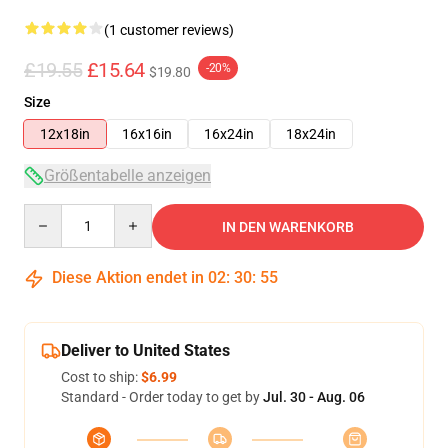
(1 customer reviews)
£19.55
£15.64
-20%
$19.80
Size
12x18in
16x16in
16x24in
18x24in
Größentabelle anzeigen
Quantity
IN DEN WARENKORB
Diese Aktion endet in
02
:
30
:
54
Deliver to United States
Cost to ship:
$6.99
Standard - Order today to get by
Jul. 30 - Aug. 06