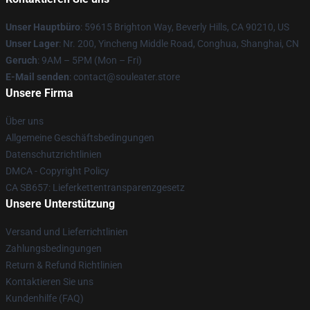
Unser Hauptbüro
: 59615 Brighton Way, Beverly Hills, CA 90210, US
Unser Lager
: Nr. 200, Yincheng Middle Road, Conghua, Shanghai, CN
Geruch
: 9AM – 5PM (Mon – Fri)
E-Mail senden
: contact@souleater.store
Unsere Firma
Über uns
Allgemeine Geschäftsbedingungen
Datenschutzrichtlinien
DMCA - Copyright Policy
CA SB657: Lieferkettentransparenzgesetz
Unsere Unterstützung
Versand und Lieferrichtlinien
Zahlungsbedingungen
Return & Refund Richtlinien
Kontaktieren Sie uns
Kundenhilfe (FAQ)