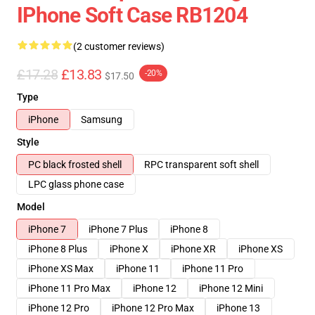
IPhone Soft Case RB1204
(2 customer reviews)
£17.28
£13.83
-20%
$17.50
Type
iPhone
Samsung
Style
PC black frosted shell
RPC transparent soft shell
LPC glass phone case
Model
iPhone 7
iPhone 7 Plus
iPhone 8
iPhone 8 Plus
iPhone X
iPhone XR
iPhone XS
iPhone XS Max
iPhone 11
iPhone 11 Pro
iPhone 11 Pro Max
iPhone 12
iPhone 12 Mini
iPhone 12 Pro
iPhone 12 Pro Max
iPhone 13