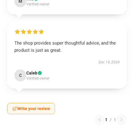
M
Verified owner
The shop provides super thoughtful advice, and the
product is just as great.
Dec 14, 2024
Caleb
C
Verified owner
Write your review
1
/
1