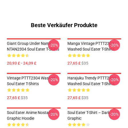
Beste Verkäufer Produkte
Giant Group Under Name
Manga Vintage PTTT2304
-20%
-20%
NTAN2304 Soul Eater T-Shirts
Washed Soul Eater T-Shirts
20,93 £ - 24,09 £
27,65 £
$35
Vintage PTTT2304 Washed
Harajuku Trendy PTTT2304
-20%
-20%
Soul Eater T-Shirts
Washed Soul Eater T-Shirts
27,65 £
$35
27,65 £
$35
Soul Eater Anime Nostalgia
Soul Eater T-Shirt – Dark
-20%
-20%
Graphic Hoodie
Graphic