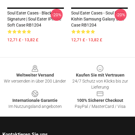
Soul Eater Cases - Black Star
Soul Eater Cases - Soul Eater
-20%
-20%
Signature | Soul Eater IPhone
Kishin Samsung Galaxy Soft
Soft Case RB1204
Case RB1204
12,71 £ - 13,82 £
12,71 £ - 13,82 £
Footer
Weltweiter Versand
Kaufen Sie mit Vertrauen
Wir versenden in über 200 Länder
24/7 Schutz von Klicks bis zur
Lieferung
Internationale Garantie
100% Sicherer Checkout
Im Nutzungsland angeboten
PayPal / MasterCard / Visa
Kontaktieren Sie uns