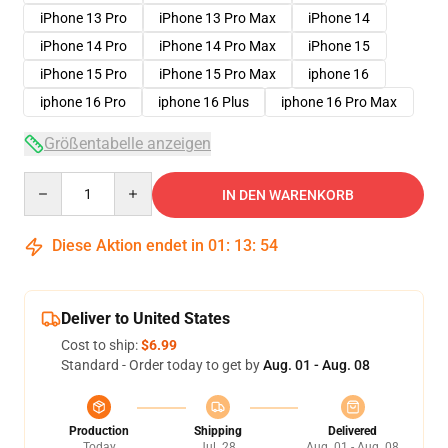
iPhone 13 Pro
iPhone 13 Pro Max
iPhone 14
iPhone 14 Pro
iPhone 14 Pro Max
iPhone 15
iPhone 15 Pro
iPhone 15 Pro Max
iphone 16
iphone 16 Pro
iphone 16 Plus
iphone 16 Pro Max
Größentabelle anzeigen
Quantity
IN DEN WARENKORB
Diese Aktion endet in
01
:
13
:
54
Deliver to United States
Cost to ship:
$6.99
Standard - Order today to get by
Aug. 01 - Aug. 08
Production
Shipping
Delivered
Today
Jul. 28
Aug. 01 - Aug. 08