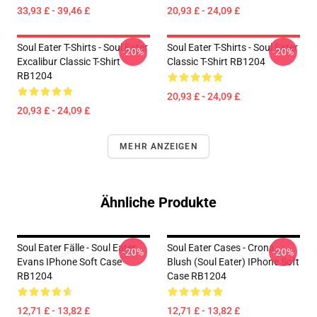
33,93 £ - 39,46 £
20,93 £ - 24,09 £
Soul Eater T-Shirts - Soul Eater
Soul Eater T-Shirts - Soul Eater
-20%
-20%
Excalibur Classic T-Shirt
Classic T-Shirt RB1204
RB1204
20,93 £ - 24,09 £
20,93 £ - 24,09 £
MEHR ANZEIGEN
Ähnliche Produkte
Soul Eater Fälle - Soul Eater
Soul Eater Cases - Crona
-20%
-20%
Evans IPhone Soft Case
Blush (soul Eater) IPhone Soft
RB1204
Case RB1204
12,71 £ - 13,82 £
12,71 £ - 13,82 £