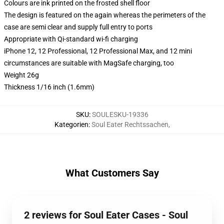
Colours are ink printed on the frosted shell floor
The design is featured on the again whereas the perimeters of the
case are semi clear and supply full entry to ports
Appropriate with Qi-standard wi-fi charging
iPhone 12, 12 Professional, 12 Professional Max, and 12 mini
circumstances are suitable with MagSafe charging, too
Weight 26g
Thickness 1/16 inch (1.6mm)
SKU
:
SOULESKU-19336
Kategorien
:
Soul Eater Rechtssachen
,
What Customers Say
2 reviews for Soul Eater Cases - Soul