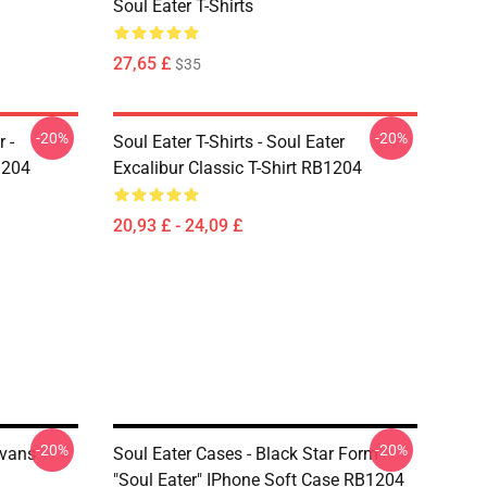
Soul Eater T-Shirts
27,65 £
$35
-20%
-20%
 -
Soul Eater T-Shirts - Soul Eater
1204
Excalibur Classic T-Shirt RB1204
20,93 £ - 24,09 £
-20%
-20%
Evans
Soul Eater Cases - Black Star Form
"Soul Eater" IPhone Soft Case RB1204