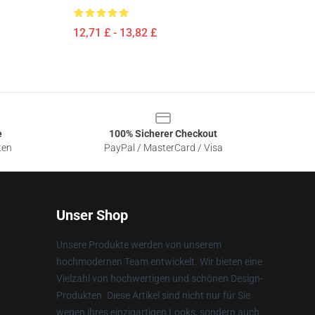
12,71 £ - 13,82 £
e
100% Sicherer Checkout
ten
PayPal / MasterCard / Visa
Unser Shop
Unsere Produkte werden von unserem
hochmodernen Team entwickelt. Wir bieten eine
Vielzahl von hochwertigen und schönen Design-
Produkten. Diese Artikel sind nicht nur für Sie
wegen ihres einzigartigen Looks, sondern auch