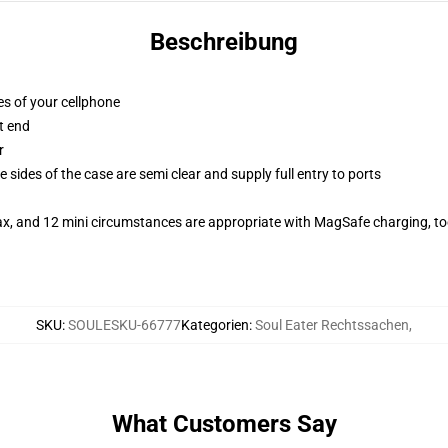
Beschreibung
es of your cellphone
t end
r
 sides of the case are semi clear and supply full entry to ports
ax, and 12 mini circumstances are appropriate with MagSafe charging, t
SKU
:
SOULESKU-66777
Kategorien
:
Soul Eater Rechtssachen
,
What Customers Say