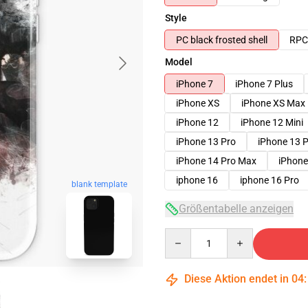
Style
PC black frosted shell
RPC 
Model
iPhone 7
iPhone 7 Plus
iPhone XS
iPhone XS Max
iPhone 12
iPhone 12 Mini
iPhone 13 Pro
iPhone 13 
iPhone 14 Pro Max
iPhone
iphone 16
iphone 16 Pro
blank template
Größentabelle anzeigen
Quantity
Diese Aktion endet in
04