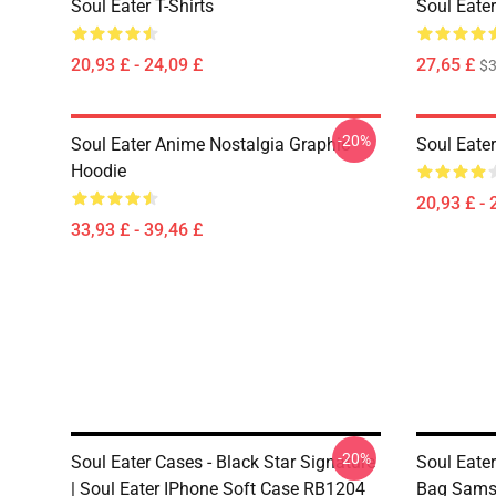
Soul Eater T-Shirts
Soul Eater
20,93 £ - 24,09 £
27,65 £
$
-20%
Soul Eater Anime Nostalgia Graphic
Soul Eater
Hoodie
20,93 £ - 
33,93 £ - 39,46 £
-20%
Soul Eater Cases - Black Star Signature
Soul Eater
| Soul Eater IPhone Soft Case RB1204
Bag Sams