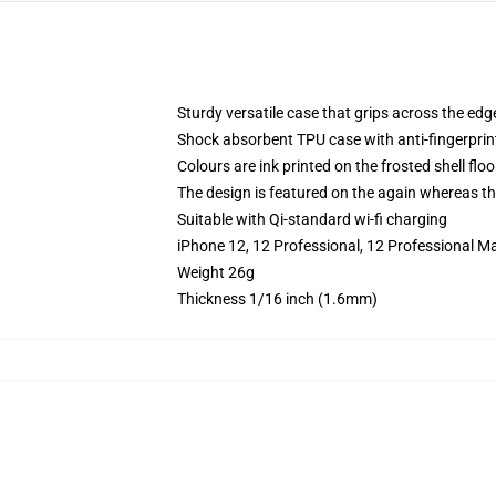
Sturdy versatile case that grips across the edg
Shock absorbent TPU case with anti-fingerprin
Colours are ink printed on the frosted shell floo
The design is featured on the again whereas the
Suitable with Qi-standard wi-fi charging
iPhone 12, 12 Professional, 12 Professional M
Weight 26g
Thickness 1/16 inch (1.6mm)