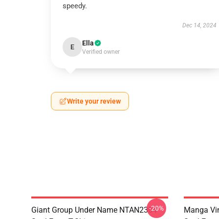
speedy.
Dec 14, 2024
Ella
E
Verified owner
Write your review
-20%
Giant Group Under Name NTAN2304
Manga Vi