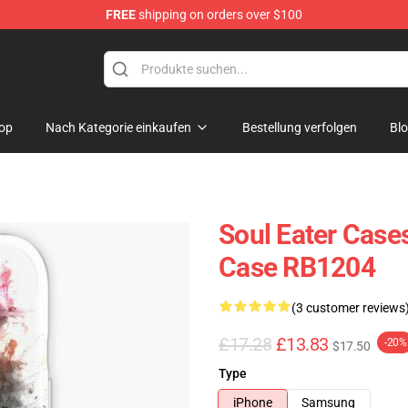
FREE
shipping on orders over $100
p
op
Nach Kategorie einkaufen
Bestellung verfolgen
Bl
Soul Eater Cases
Case RB1204
(3 customer reviews
£17.28
£13.83
-20%
$17.50
Type
iPhone
Samsung