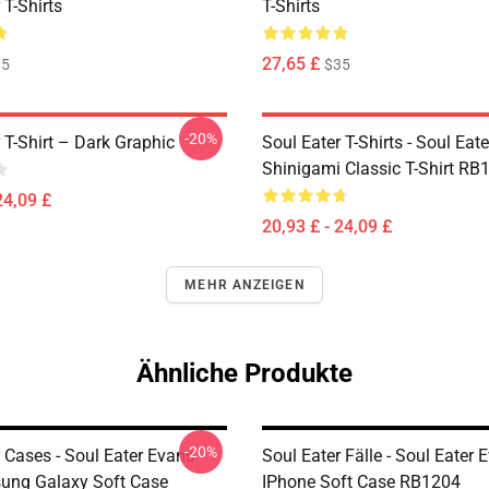
 T-Shirts
T-Shirts
27,65 £
35
$35
-20%
 T-Shirt – Dark Graphic
Soul Eater T-Shirts - Soul Eater
Shinigami Classic T-Shirt RB
24,09 £
20,93 £ - 24,09 £
MEHR ANZEIGEN
Ähnliche Produkte
-20%
 Cases - Soul Eater Evans
Soul Eater Fälle - Soul Eater 
ung Galaxy Soft Case
IPhone Soft Case RB1204