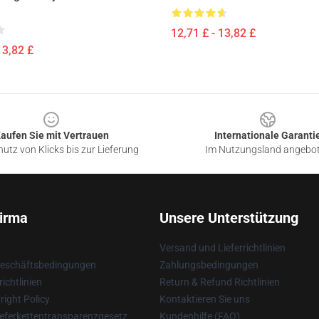
12,71 £ - 13,82 £
13,82 £
aufen Sie mit Vertrauen
Internationale Garanti
utz von Klicks bis zur Lieferung
Im Nutzungsland angebo
irma
Unsere Unterstützung
Versand und Lieferrichtlinien
Geschäftsbedingungen
Zahlungsbedingungen
ichtlinien
Return & Refund Richtlinien
ight Policy
Kontaktieren Sie uns
eferkettentransparenzgesetz
Kundenhilfe (FAQ)