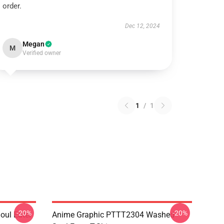
order.
Dec 12, 2024
Megan
M
Verified owner
1
/
1
-20%
-20%
ul Eater
Anime Graphic PTTT2304 Washed