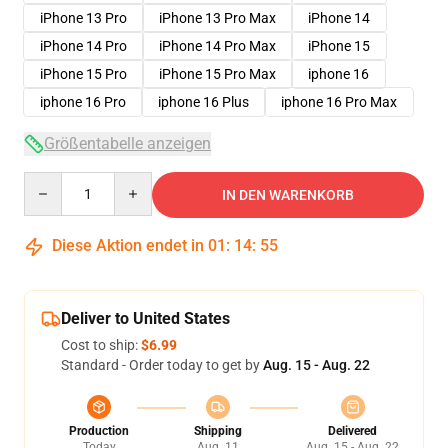
iPhone 13 Pro
iPhone 13 Pro Max
iPhone 14
iPhone 14 Pro
iPhone 14 Pro Max
iPhone 15
iPhone 15 Pro
iPhone 15 Pro Max
iphone 16
iphone 16 Pro
iphone 16 Plus
iphone 16 Pro Max
Größentabelle anzeigen
Quantity
IN DEN WARENKORB
Diese Aktion endet in
01
:
14
:
54
Deliver to United States
Cost to ship:
$6.99
Standard - Order today to get by
Aug. 15 - Aug. 22
Production
Shipping
Delivered
Today
Aug. 11
Aug. 15 - Aug. 22