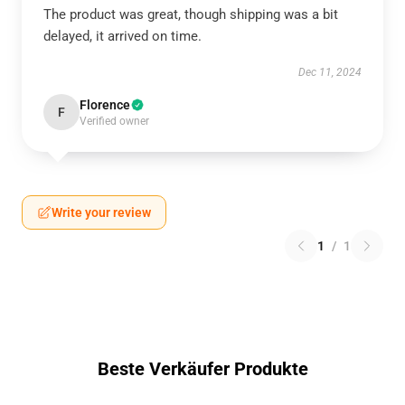
The product was great, though shipping was a bit
delayed, it arrived on time.
Dec 11, 2024
Florence
F
Verified owner
Write your review
1
/
1
Beste Verkäufer Produkte