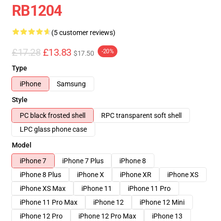
RB1204
(5 customer reviews)
£17.28
£13.83
-20%
$17.50
Type
iPhone
Samsung
Style
PC black frosted shell
RPC transparent soft shell
LPC glass phone case
Model
iPhone 7
iPhone 7 Plus
iPhone 8
iPhone 8 Plus
iPhone X
iPhone XR
iPhone XS
iPhone XS Max
iPhone 11
iPhone 11 Pro
iPhone 11 Pro Max
iPhone 12
iPhone 12 Mini
iPhone 12 Pro
iPhone 12 Pro Max
iPhone 13