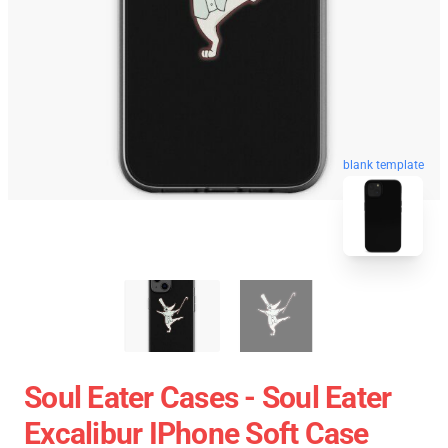
blank template
Soul Eater Cases - Soul Eater
Excalibur IPhone Soft Case