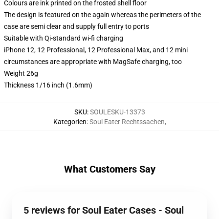
Colours are ink printed on the frosted shell floor
The design is featured on the again whereas the perimeters of the
case are semi clear and supply full entry to ports
Suitable with Qi-standard wi-fi charging
iPhone 12, 12 Professional, 12 Professional Max, and 12 mini
circumstances are appropriate with MagSafe charging, too
Weight 26g
Thickness 1/16 inch (1.6mm)
SKU
:
SOULESKU-13373
Kategorien
:
Soul Eater Rechtssachen
,
What Customers Say
5 reviews for Soul Eater Cases - Soul