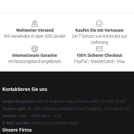
Footer
Weltweiter Versand
Kaufen Sie mit Vertrauen
Wir versenden in über 200 Länder
24/7 Schutz von Klicks bis zur
Lieferung
Internationale Garantie
100% Sicherer Checkout
Im Nutzungsland angeboten
PayPal / MasterCard / Visa
Kontaktieren Sie uns
Unser Hauptbüro
: 59615 Brighton Way, Beverly Hills, CA 90210, US
Unser Lager
: Nr. 200, Yincheng Middle Road, Conghua, Shanghai, CN
Geruch
: 9AM – 5PM (Mon – Fri)
E-Mail senden
: contact@souleater.store
Unsere Firma