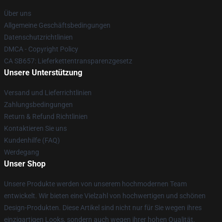
Über uns
Allgemeine Geschäftsbedingungen
Datenschutzrichtlinien
DMCA - Copyright Policy
CA SB657: Lieferkettentransparenzgesetz
Unsere Unterstützung
Versand und Lieferrichtlinien
Zahlungsbedingungen
Return & Refund Richtlinien
Kontaktieren Sie uns
Kundenhilfe (FAQ)
Werdegang
Unser Shop
Unsere Produkte werden von unserem hochmodernen Team
entwickelt. Wir bieten eine Vielzahl von hochwertigen und schönen
Design-Produkten. Diese Artikel sind nicht nur für Sie wegen ihres
einzigartigen Looks, sondern auch wegen ihrer hohen Qualität.