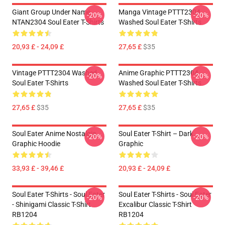
Giant Group Under Name
Manga Vintage PTTT2304
-20%
-20%
NTAN2304 Soul Eater T-Shirts
Washed Soul Eater T-Shirts
20,93 £ - 24,09 £
27,65 £
$35
Vintage PTTT2304 Washed
Anime Graphic PTTT2304
-20%
-20%
Soul Eater T-Shirts
Washed Soul Eater T-Shirts
27,65 £
$35
27,65 £
$35
Soul Eater Anime Nostalgia
Soul Eater T-Shirt – Dark
-20%
-20%
Graphic Hoodie
Graphic
33,93 £ - 39,46 £
20,93 £ - 24,09 £
Soul Eater T-Shirts - Soul Eater
Soul Eater T-Shirts - Soul Eater
-20%
-20%
- Shinigami Classic T-Shirt
Excalibur Classic T-Shirt
RB1204
RB1204