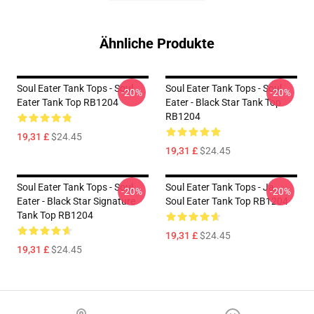
Ähnliche Produkte
Soul Eater Tank Tops - Soul
Soul Eater Tank Tops - Soul
-20%
-20%
Eater Tank Top RB1204
Eater - Black Star Tank Top
RB1204
19,31 £
$24.45
19,31 £
$24.45
Soul Eater Tank Tops - Soul
Soul Eater Tank Tops - Ja.
-20%
-20%
Eater - Black Star Signature
Soul Eater Tank Top RB1204
Tank Top RB1204
19,31 £
$24.45
19,31 £
$24.45
Footer