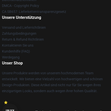
DMCA - Copyright Policy
CA SB657: Lieferkettentransparenzgesetz
Unsere Unterstützung
Versand und Lieferrichtlinien
Zahlungsbedingungen
Return & Refund Richtlinien
Kontaktieren Sie uns
Kundenhilfe (FAQ)
Werdegang
Unser Shop
Unsere Produkte werden von unserem hochmodernen Team
entwickelt. Wir bieten eine Vielzahl von hochwertigen und schönen
Design-Produkten. Diese Artikel sind nicht nur für Sie wegen ihres
einzigartigen Looks, sondern auch wegen ihrer hohen Qualität.
UNLOCK