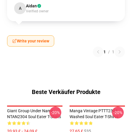
Aidan
A
Verified owner
Write your review
1
/
1
Beste Verkäufer Produkte
Giant Group Under Name
Manga Vintage PTTT2304
-20%
-20%
NTAN2304 Soul Eater T-Shirts
Washed Soul Eater T-Shirts
20,93 £ - 24,09 £
27,65 £
$35