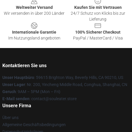
Weltweiter Versand
Kaufen Sie mit Vertrauen
Wir versenden in über 200 Länder
24/7 Schutz von Klicks bis zur
Lieferung
Internationale Garantie
100% Sicherer Checkout
Im Nutzungsland angeboten
PayPal / MasterCard / Visa
Kontaktieren Sie uns
Unser Hauptbüro
: 59615 Brighton Way, Beverly Hills, CA 90210, US
Unser Lager
: Nr. 200, Yincheng Middle Road, Conghua, Shanghai, CN
Geruch
: 9AM – 5PM (Mon – Fri)
E-Mail senden
: contact@souleater.store
Unsere Firma
Über uns
Allgemeine Geschäftsbedingungen
Datenschutzrichtlinien