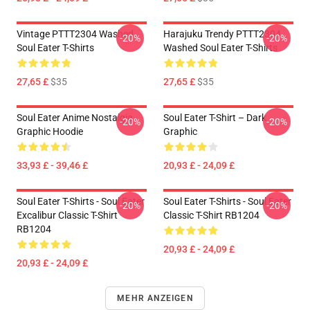
Vintage PTTT2304 Washed
Harajuku Trendy PTTT2304
-20%
-20%
Soul Eater T-Shirts
Washed Soul Eater T-Shirts
27,65 £
$35
27,65 £
$35
Soul Eater Anime Nostalgia
Soul Eater T-Shirt – Dark
-20%
-20%
Graphic Hoodie
Graphic
33,93 £ - 39,46 £
20,93 £ - 24,09 £
Soul Eater T-Shirts - Soul Eater
Soul Eater T-Shirts - Soul Eater
-20%
-20%
Excalibur Classic T-Shirt
Classic T-Shirt RB1204
RB1204
20,93 £ - 24,09 £
20,93 £ - 24,09 £
MEHR ANZEIGEN