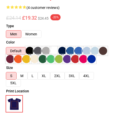
(4 customer reviews)
£24.14
£19.32
-20%
$24.45
Type
Men
Women
Color
Default
Size
S
M
L
XL
2XL
3XL
4XL
5XL
Print Location