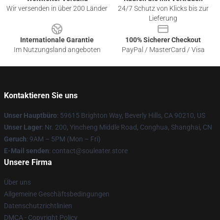
Wir versenden in über 200 Länder
24/7 Schutz von Klicks bis zur
Lieferung
Internationale Garantie
100% Sicherer Checkout
Im Nutzungsland angeboten
PayPal / MasterCard / Visa
Kontaktieren Sie uns
Unser Hauptbüro
: 59615 Brighton Way, Beverly Hills, CA 90210, US
Unser Lager
: Nr. 200, Yincheng Middle Road, Conghua, Shanghai, CN
Geruch
: 9AM – 5PM (Mon – Fri)
E-Mail senden
: contact@souleater.store
Unsere Firma
Über uns
Allgemeine Geschäftsbedingungen
Datenschutzrichtlinien
DMCA - Copyright Policy