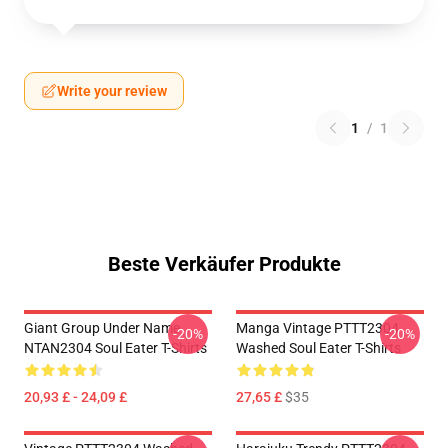
Write your review
1
/
1
Beste Verkäufer Produkte
Giant Group Under Name
Manga Vintage PTTT2304
-20%
-20%
NTAN2304 Soul Eater T-Shirts
Washed Soul Eater T-Shirts
20,93 £ - 24,09 £
27,65 £
$35