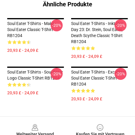
Ähnliche Produkte
Soul Eater T-Shirts - Maka -
Soul Eater T-Shirts - Inktober
-20%
-20%
Soul Eater Classic T-Shirt
Day 23: Dr. Stein, Soul Eater,
RB1204
Death Scythe Classic T-Shirt
RB1204
20,93 £ - 24,09 £
20,93 £ - 24,09 £
Soul Eater T-Shirts - Soul Eater
Soul Eater T-Shirts - Excalibur!
-20%
-20%
Logo Classic T-Shirt RB1204
Soul Eater Classic T-Shirt
RB1204
20,93 £ - 24,09 £
20,93 £ - 24,09 £
Footer
Weltweiter Versand
Kaufen Sie mit Vertrauen