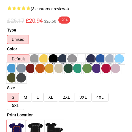
(3 customer reviews)
£26.17
£20.94
-20%
$26.50
Type
Unisex
Color
Default
Size
S
M
L
XL
2XL
3XL
4XL
5XL
Print Location