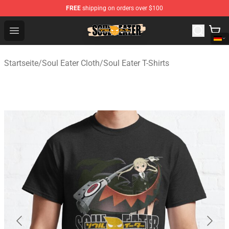
FREE
shipping on orders over $100
Soul Eater Store - Official Soul Eater Merchandise Shop
Open menu
Startseite
/
Soul Eater Cloth
/
Soul Eater T-Shirts