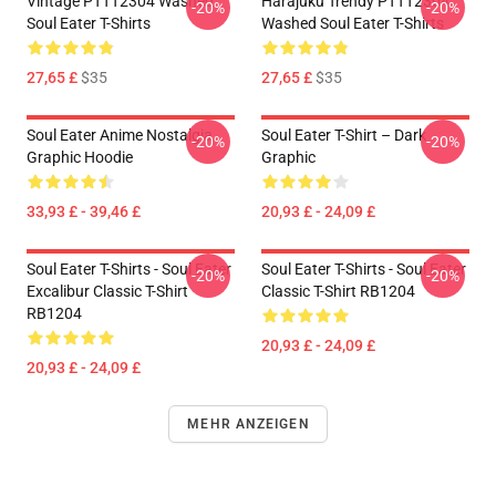
Vintage PTTT2304 Washed
Harajuku Trendy PTTT2304
-20%
-20%
Soul Eater T-Shirts
Washed Soul Eater T-Shirts
27,65 £
$35
27,65 £
$35
Soul Eater Anime Nostalgia
Soul Eater T-Shirt – Dark
-20%
-20%
Graphic Hoodie
Graphic
33,93 £ - 39,46 £
20,93 £ - 24,09 £
Soul Eater T-Shirts - Soul Eater
Soul Eater T-Shirts - Soul Eater
-20%
-20%
Excalibur Classic T-Shirt
Classic T-Shirt RB1204
RB1204
20,93 £ - 24,09 £
20,93 £ - 24,09 £
MEHR ANZEIGEN