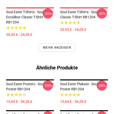
Soul Eater T-Shirts - Soul Eater
Soul Eater T-Shirts - Soul Eater
-20%
-20%
Excalibur Classic T-Shirt
Classic T-Shirt RB1204
RB1204
20,93 £ - 24,09 £
20,93 £ - 24,09 £
MEHR ANZEIGEN
Ähnliche Produkte
Soul Eater Posters - Soul Eater
Soul Eater Plakate - Soul Eater
-20%
-20%
Poster RB1204
Poster RB1204
15,64 £ - 36,26 £
15,64 £ - 36,26 £