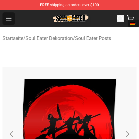
FREE
shipping on orders over $100
Soul Eater Store - Official Soul Eater Merchandise Shop
Open menu
Startseite
/
Soul Eater Dekoration
/
Soul Eater Posts