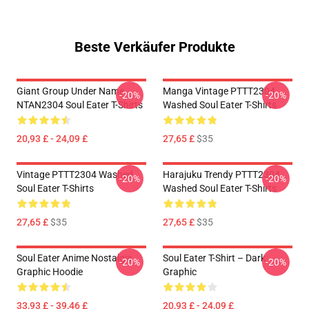
Beste Verkäufer Produkte
Giant Group Under Name
Manga Vintage PTTT2304
-20%
-20%
NTAN2304 Soul Eater T-Shirts
Washed Soul Eater T-Shirts
20,93 £ - 24,09 £
27,65 £
$35
Vintage PTTT2304 Washed
Harajuku Trendy PTTT2304
-20%
-20%
Soul Eater T-Shirts
Washed Soul Eater T-Shirts
27,65 £
$35
27,65 £
$35
Soul Eater Anime Nostalgia
Soul Eater T-Shirt – Dark
-20%
-20%
Graphic Hoodie
Graphic
33,93 £ - 39,46 £
20,93 £ - 24,09 £