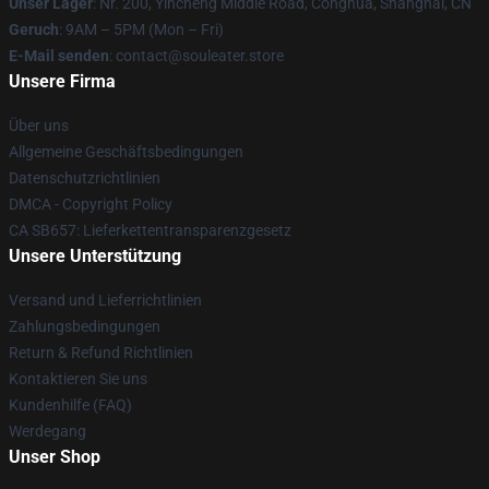
Unser Lager
: Nr. 200, Yincheng Middle Road, Conghua, Shanghai, CN
Geruch
: 9AM – 5PM (Mon – Fri)
E-Mail senden
: contact@souleater.store
Unsere Firma
Über uns
Allgemeine Geschäftsbedingungen
Datenschutzrichtlinien
DMCA - Copyright Policy
CA SB657: Lieferkettentransparenzgesetz
Unsere Unterstützung
Versand und Lieferrichtlinien
Zahlungsbedingungen
Return & Refund Richtlinien
Kontaktieren Sie uns
Kundenhilfe (FAQ)
Werdegang
Unser Shop