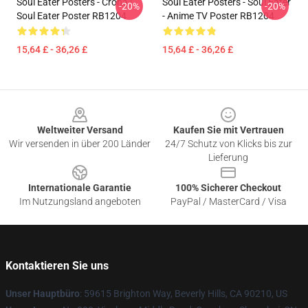
Soul Eater Posters - Crona |
Soul Eater Posters - Soul Eater
-20%
-20%
Soul Eater Poster RB1204
- Anime TV Poster RB1204
15,64 £ - 36,26 £
15,64 £ - 36,26 £
Footer
Weltweiter Versand
Kaufen Sie mit Vertrauen
Wir versenden in über 200 Länder
24/7 Schutz von Klicks bis zur
Lieferung
Internationale Garantie
100% Sicherer Checkout
Im Nutzungsland angeboten
PayPal / MasterCard / Visa
Kontaktieren Sie uns
Unser Hauptbüro
: 59615 Brighton Way, Beverly Hills, CA 90210, US