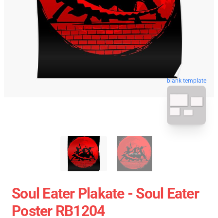
blank template
Soul Eater Plakate - Soul Eater
Poster RB1204