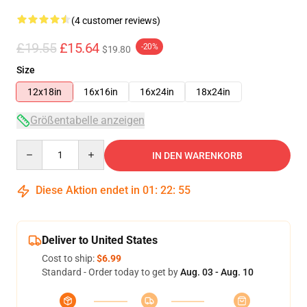
(4 customer reviews)
£19.55
£15.64
-20%
$19.80
Size
12x18in
16x16in
16x24in
18x24in
Größentabelle anzeigen
Quantity
IN DEN WARENKORB
Diese Aktion endet in
01
:
22
:
54
Deliver to United States
Cost to ship:
$6.99
Standard - Order today to get by
Aug. 03 - Aug. 10