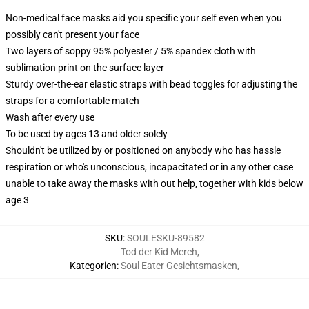
Non-medical face masks aid you specific your self even when you
possibly can't present your face
Two layers of soppy 95% polyester / 5% spandex cloth with
sublimation print on the surface layer
Sturdy over-the-ear elastic straps with bead toggles for adjusting the
straps for a comfortable match
Wash after every use
To be used by ages 13 and older solely
Shouldn't be utilized by or positioned on anybody who has hassle
respiration or who's unconscious, incapacitated or in any other case
unable to take away the masks with out help, together with kids below
age 3
SKU
:
SOULESKU-89582
Tod der Kid Merch
,
Kategorien
:
Soul Eater Gesichtsmasken
,