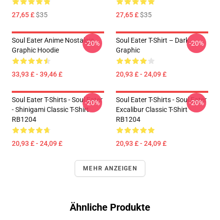
27,65 £
$35
27,65 £
$35
Soul Eater Anime Nostalgia
Soul Eater T-Shirt – Dark
-20%
-20%
Graphic Hoodie
Graphic
33,93 £ - 39,46 £
20,93 £ - 24,09 £
Soul Eater T-Shirts - Soul Eater
Soul Eater T-Shirts - Soul Eater
-20%
-20%
- Shinigami Classic T-Shirt
Excalibur Classic T-Shirt
RB1204
RB1204
20,93 £ - 24,09 £
20,93 £ - 24,09 £
MEHR ANZEIGEN
Ähnliche Produkte