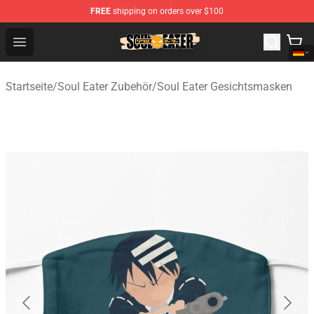
FREE
shipping on orders over $100
Soul Eater Store - Official Soul Eater Merchandise Shop
Open menu
Startseite
/
Soul Eater Zubehör
/
Soul Eater Gesichtsmasken