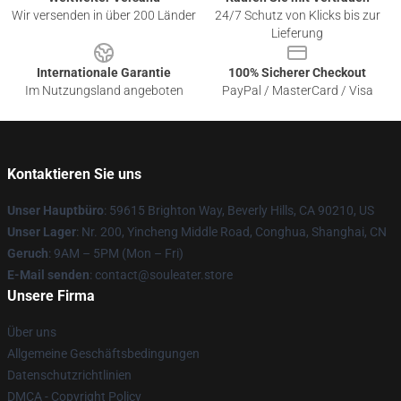
Wir versenden in über 200 Länder
24/7 Schutz von Klicks bis zur
Lieferung
Internationale Garantie
100% Sicherer Checkout
Im Nutzungsland angeboten
PayPal / MasterCard / Visa
Kontaktieren Sie uns
Unser Hauptbüro
: 59615 Brighton Way, Beverly Hills, CA 90210, US
Unser Lager
: Nr. 200, Yincheng Middle Road, Conghua, Shanghai, CN
Geruch
: 9AM – 5PM (Mon – Fri)
E-Mail senden
: contact@souleater.store
Unsere Firma
Über uns
Allgemeine Geschäftsbedingungen
Datenschutzrichtlinien
DMCA - Copyright Policy