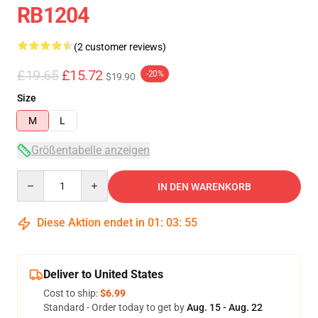
RB1204
(2 customer reviews)
£19.65
£15.72
-20%
$19.90
Size
M
L
Größentabelle anzeigen
Quantity
IN DEN WARENKORB
Diese Aktion endet in
01
:
03
:
54
Deliver to United States
Cost to ship:
$6.99
Standard - Order today to get by
Aug. 15 - Aug. 22