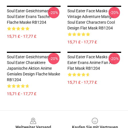
Soul Eater Gesichtsmasken -
Soul Eater Face Masks -
-20%
-20%
Soul Eater Evans Tasche
Vintage Adventure Manga
Flache Maske RB1204
Soul Eater Characters Cool
Design Flat Mask RB1204
15,71 £ - 17,77 £
15,71 £ - 17,77 £
Soul Eater Gesichtsmasken -
Soul Eater Face Masks - Soul
-20%
-20%
Soul Eater Charaktere
Eater Evans Anime Fan Art
Japanische Aktion Anime
Flat Mask RB1204
Geniales Design Flache Maske
RB1204
15,71 £ - 17,77 £
15,71 £ - 17,77 £
Footer
Weltweiter Versand
Kaufen Sie mit Vertrauen