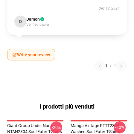
Dec 12, 2024
Damon
D
Verified owner
Write your review
1
/
1
I prodotti più venduti
Giant Group Under Name
Manga Vintage PTTT2304
-20%
-20%
NTAN2304 Soul Eater T-Shirts
Washed Soul Eater T-Shirts