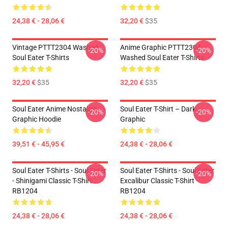
24,38 € - 28,06 €
32,20 €
$35
Vintage PTTT2304 Washed
Anime Graphic PTTT2304
-20%
-20%
Soul Eater T-Shirts
Washed Soul Eater T-Shirts
32,20 €
$35
32,20 €
$35
Soul Eater Anime Nostalgia
Soul Eater T-Shirt – Dark
-20%
-20%
Graphic Hoodie
Graphic
39,51 € - 45,95 €
24,38 € - 28,06 €
Soul Eater T-Shirts - Soul Eater
Soul Eater T-Shirts - Soul Eater
-20%
-20%
- Shinigami Classic T-Shirt
Excalibur Classic T-Shirt
RB1204
RB1204
24,38 € - 28,06 €
24,38 € - 28,06 €