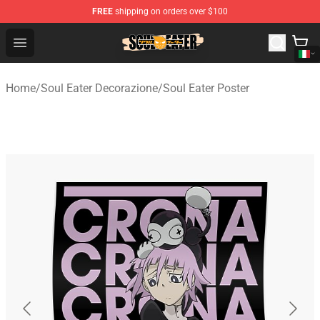
FREE
shipping on orders over $100
Soul Eater Store - Official Soul Eater Merchandise Shop
Open menu
Home
/
Soul Eater Decorazione
/
Soul Eater Poster