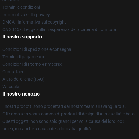
Termini e condizioni
Informativa sulla privacy
DMCA - Informativa sul copyright
CA SB657: Legge sulla trasparenza della catena di fornitura
Il nostro supporto
Condizioni di spedizione e consegna
Termini di pagamento
Condizioni di ritorno e rimborso
Contattaci
Aiuto del cliente (FAQ)
Whosale
Il nostro negozio
I nostri prodotti sono progettati dal nostro team all'avanguardia.
Offriamo una vasta gamma di prodotti di design di alta qualità e bello.
Questi oggetti non sono solo grandi per voi a causa del loro look
unico, ma anche a causa della loro alta qualità.