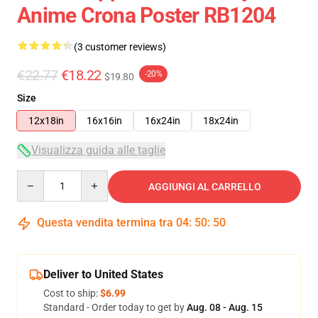
Anime Crona Poster RB1204
(3 customer reviews)
€22.77
€18.22
-20%
$19.80
Size
12x18in
16x16in
16x24in
18x24in
Visualizza guida alle taglie
Quantity
AGGIUNGI AL CARRELLO
Questa vendita termina tra
04
:
50
:
50
Deliver to United States
Cost to ship:
$6.99
Standard - Order today to get by
Aug. 08 - Aug. 15