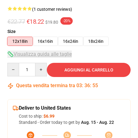
(1 customer reviews)
€22.77
€18.22
-20%
$19.80
Size
12x18in
16x16in
16x24in
18x24in
Visualizza guida alle taglie
Quantity
AGGIUNGI AL CARRELLO
Questa vendita termina tra
03
:
36
:
54
Deliver to United States
Cost to ship:
$6.99
Standard - Order today to get by
Aug. 15 - Aug. 22