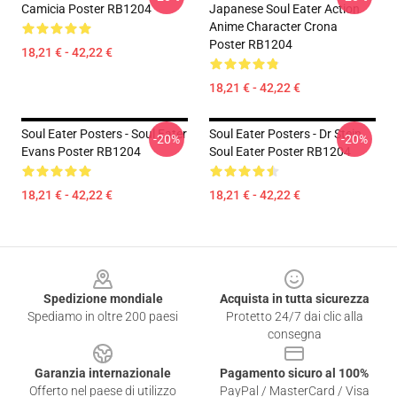
Camicia Poster RB1204
Japanese Soul Eater Action
Anime Character Crona
Poster RB1204
18,21 € - 42,22 €
18,21 € - 42,22 €
Soul Eater Posters - Soul Eater
Soul Eater Posters - Dr Stein
-20%
-20%
Evans Poster RB1204
Soul Eater Poster RB1204
18,21 € - 42,22 €
18,21 € - 42,22 €
Footer
Spedizione mondiale
Acquista in tutta sicurezza
Spediamo in oltre 200 paesi
Protetto 24/7 dai clic alla
consegna
Garanzia internazionale
Pagamento sicuro al 100%
Offerto nel paese di utilizzo
PayPal / MasterCard / Visa