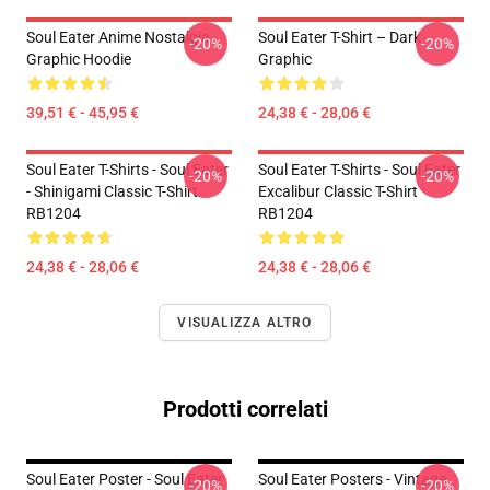
Soul Eater Anime Nostalgia
Soul Eater T-Shirt – Dark
-20%
-20%
Graphic Hoodie
Graphic
39,51 € - 45,95 €
24,38 € - 28,06 €
Soul Eater T-Shirts - Soul Eater
Soul Eater T-Shirts - Soul Eater
-20%
-20%
- Shinigami Classic T-Shirt
Excalibur Classic T-Shirt
RB1204
RB1204
24,38 € - 28,06 €
24,38 € - 28,06 €
VISUALIZZA ALTRO
Prodotti correlati
Soul Eater Poster - Soul Eater
Soul Eater Posters - Vintage
-20%
-20%