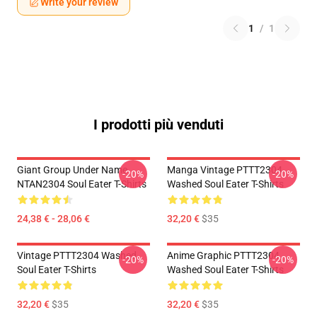
Write your review
1
/
1
I prodotti più venduti
Giant Group Under Name
Manga Vintage PTTT2304
-20%
-20%
NTAN2304 Soul Eater T-Shirts
Washed Soul Eater T-Shirts
24,38 € - 28,06 €
32,20 €
$35
Vintage PTTT2304 Washed
Anime Graphic PTTT2304
-20%
-20%
Soul Eater T-Shirts
Washed Soul Eater T-Shirts
32,20 €
$35
32,20 €
$35