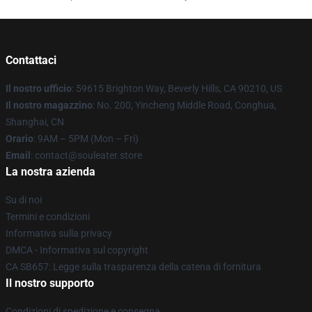
Contattaci
Il nostro ufficio
: 59615 Brighton Way, Beverly Hills, CA 90210, US
Il nostro magazzino
: No. 200, Yincheng Middle Road, Conghua,
Shanghai, CN
Orario
: 9AM – 5PM (Mon – Fri)
Email
: contact@souleater.store
La nostra azienda
Su di noi
Termini e condizioni
Informativa sulla privacy
DMCA - Informativa sul copyright
CA SB657: Legge sulla trasparenza della catena di fornitura
Il nostro supporto
Condizioni di spedizione e consegna