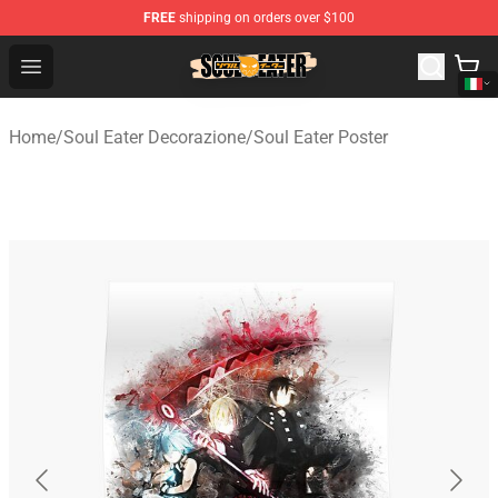
FREE
shipping on orders over $100
Soul Eater Store - Official Soul Eater Merchandise Shop
Open menu
Home
/
Soul Eater Decorazione
/
Soul Eater Poster