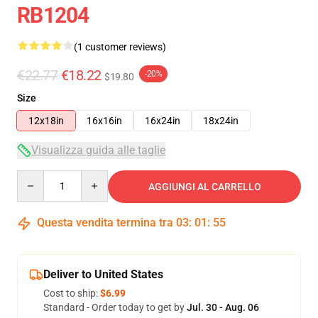
RB1204
(1 customer reviews)
€22.77
€18.22
-20%
$19.80
Size
12x18in
16x16in
16x24in
18x24in
Visualizza guida alle taglie
Quantity
AGGIUNGI AL CARRELLO
Questa vendita termina tra
03
:
01
:
54
Deliver to United States
Cost to ship:
$6.99
Standard - Order today to get by
Jul. 30 - Aug. 06