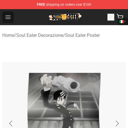
FREE
shipping on orders over $100
Soul Eater Store - Official Soul Eater Merchandise Shop
Open menu
Home
/
Soul Eater Decorazione
/
Soul Eater Poster