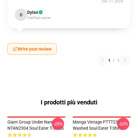
Dec 11, 2024
Dylan
D
Verified owner
Write your review
1
/
1
I prodotti più venduti
Giant Group Under Name
Manga Vintage PTTT2304
-20%
-20%
NTAN2304 Soul Eater T-Shirts
Washed Soul Eater T-Shirts