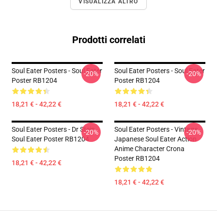
VISUALIZZA ALTRO
Prodotti correlati
Soul Eater Posters - Soul Eater
Soul Eater Posters - Soul Eater
-20%
-20%
Poster RB1204
Poster RB1204
18,21 € - 42,22 €
18,21 € - 42,22 €
Soul Eater Posters - Dr Stein
Soul Eater Posters - Vintage
-20%
-20%
Soul Eater Poster RB1204
Japanese Soul Eater Action
Anime Character Crona
Poster RB1204
18,21 € - 42,22 €
18,21 € - 42,22 €
Footer