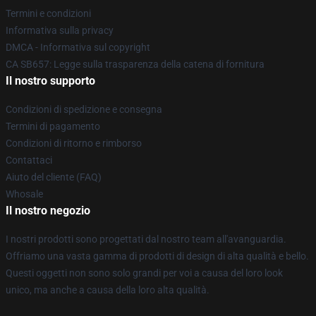
Termini e condizioni
Informativa sulla privacy
DMCA - Informativa sul copyright
CA SB657: Legge sulla trasparenza della catena di fornitura
Il nostro supporto
Condizioni di spedizione e consegna
Termini di pagamento
Condizioni di ritorno e rimborso
Contattaci
Aiuto del cliente (FAQ)
Whosale
Il nostro negozio
I nostri prodotti sono progettati dal nostro team all'avanguardia.
Offriamo una vasta gamma di prodotti di design di alta qualità e bello.
Questi oggetti non sono solo grandi per voi a causa del loro look
unico, ma anche a causa della loro alta qualità.