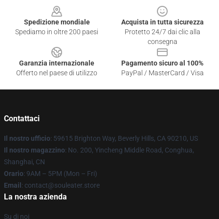
Spedizione mondiale
Acquista in tutta sicurezza
Spediamo in oltre 200 paesi
Protetto 24/7 dai clic alla
consegna
Garanzia internazionale
Pagamento sicuro al 100%
Offerto nel paese di utilizzo
PayPal / MasterCard / Visa
Contattaci
Il nostro ufficio
: 59615 Brighton Way, Beverly Hills, CA 90210, US
Il nostro magazzino
: No. 200, Yincheng Middle Road, Conghua,
Shanghai, CN
Orario
: 9AM – 5PM (Mon – Fri)
Email
: contact@souleater.store
La nostra azienda
Su di noi