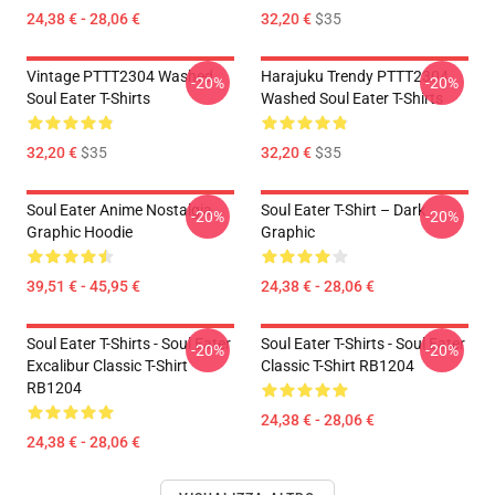
24,38 € - 28,06 €
32,20 €
$35
Vintage PTTT2304 Washed
Harajuku Trendy PTTT2304
-20%
-20%
Soul Eater T-Shirts
Washed Soul Eater T-Shirts
32,20 €
$35
32,20 €
$35
Soul Eater Anime Nostalgia
Soul Eater T-Shirt – Dark
-20%
-20%
Graphic Hoodie
Graphic
39,51 € - 45,95 €
24,38 € - 28,06 €
Soul Eater T-Shirts - Soul Eater
Soul Eater T-Shirts - Soul Eater
-20%
-20%
Excalibur Classic T-Shirt
Classic T-Shirt RB1204
RB1204
24,38 € - 28,06 €
24,38 € - 28,06 €