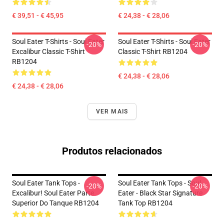
€ 39,51 - € 45,95
€ 24,38 - € 28,06
Soul Eater T-Shirts - Soul Eater
Soul Eater T-Shirts - Soul Eater
-20%
-20%
Excalibur Classic T-Shirt
Classic T-Shirt RB1204
RB1204
€ 24,38 - € 28,06
€ 24,38 - € 28,06
VER MAIS
Produtos relacionados
Soul Eater Tank Tops -
Soul Eater Tank Tops - Soul
-20%
-20%
Excalibur! Soul Eater Parte
Eater - Black Star Signature
Superior Do Tanque RB1204
Tank Top RB1204