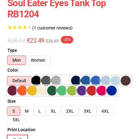
Soul Eater Eyes Tank Top
RB1204
(1 customer reviews)
€28.12
€22.49
-20%
$24.45
Type
Men
Women
Color
Default
Size
S
M
L
XL
2XL
3XL
4XL
5XL
Print Location