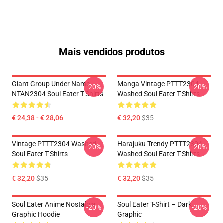
Mais vendidos produtos
Giant Group Under Name
Manga Vintage PTTT2304
-20%
-20%
NTAN2304 Soul Eater T-Shirts
Washed Soul Eater T-Shirts
€ 24,38 - € 28,06
€ 32,20
$35
Vintage PTTT2304 Washed
Harajuku Trendy PTTT2304
-20%
-20%
Soul Eater T-Shirts
Washed Soul Eater T-Shirts
€ 32,20
$35
€ 32,20
$35
Soul Eater Anime Nostalgia
Soul Eater T-Shirt – Dark
-20%
-20%
Graphic Hoodie
Graphic