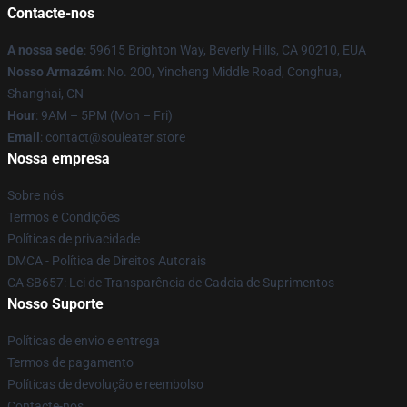
Contacte-nos
A nossa sede
: 59615 Brighton Way, Beverly Hills, CA 90210, EUA
Nosso Armazém
: No. 200, Yincheng Middle Road, Conghua,
Shanghai, CN
Hour
: 9AM – 5PM (Mon – Fri)
Email
: contact@souleater.store
Nossa empresa
Sobre nós
Termos e Condições
Políticas de privacidade
DMCA - Política de Direitos Autorais
CA SB657: Lei de Transparência de Cadeia de Suprimentos
Nosso Suporte
Políticas de envio e entrega
Termos de pagamento
Políticas de devolução e reembolso
Contacte-nos