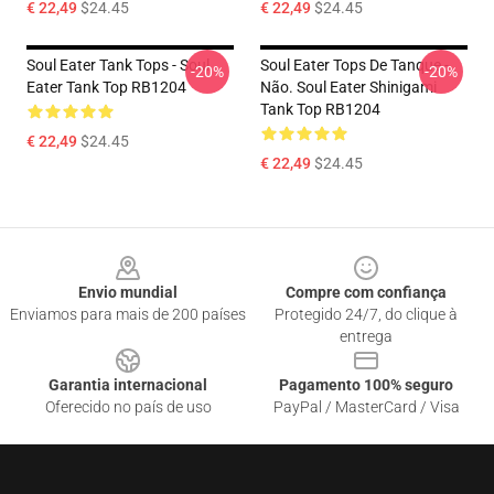
€ 22,49
$24.45
€ 22,49
$24.45
Soul Eater Tank Tops - Soul
Soul Eater Tops De Tanque -
-20%
-20%
Eater Tank Top RB1204
Não. Soul Eater Shinigami
Tank Top RB1204
€ 22,49
$24.45
€ 22,49
$24.45
Footer
Envio mundial
Compre com confiança
Enviamos para mais de 200 países
Protegido 24/7, do clique à
entrega
Garantia internacional
Pagamento 100% seguro
Oferecido no país de uso
PayPal / MasterCard / Visa