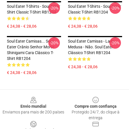
Soul Eater T-Shirts - Soul Eater
Soul Eater T-Shirts - Soul Eater
-20%
-20%
Shirt Classic T-Shirt RB1204
Classic T-Shirt RB1204
€ 24,38 - € 28,06
€ 24,38 - € 28,06
Soul Eater Camisas... Soul
Soul Eater Camisas - Lady
-20%
-20%
Eater Crânio Senhor Morte
Medusa - Não. Soul Eater
Shinigami Cara Clássico T-
Clássico T-Shirt RB1204
Shirt RB1204
€ 24,38 - € 28,06
€ 24,38 - € 28,06
Footer
Envio mundial
Compre com confiança
Enviamos para mais de 200 países
Protegido 24/7, do clique à
entrega