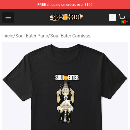
FREE
shipping on orders over $100
Soul Eater Store - Official Soul Eater Merchandise Shop
Open menu
Início
/
Soul Eater Pano
/
Soul Eater Camisas