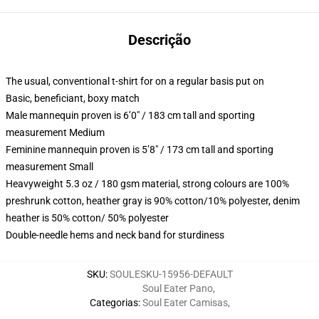
Descrição
The usual, conventional t-shirt for on a regular basis put on
Basic, beneficiant, boxy match
Male mannequin proven is 6’0″ / 183 cm tall and sporting
measurement Medium
Feminine mannequin proven is 5’8″ / 173 cm tall and sporting
measurement Small
Heavyweight 5.3 oz / 180 gsm material, strong colours are 100%
preshrunk cotton, heather gray is 90% cotton/10% polyester, denim
heather is 50% cotton/ 50% polyester
Double-needle hems and neck band for sturdiness
SKU
:
SOULESKU-15956-DEFAULT
Soul Eater Pano
,
Categorias
:
Soul Eater Camisas
,