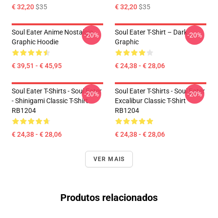
€ 32,20
$35
€ 32,20
$35
Soul Eater Anime Nostalgia
Soul Eater T-Shirt – Dark
-20%
-20%
Graphic Hoodie
Graphic
€ 39,51 - € 45,95
€ 24,38 - € 28,06
Soul Eater T-Shirts - Soul Eater
Soul Eater T-Shirts - Soul Eater
-20%
-20%
- Shinigami Classic T-Shirt
Excalibur Classic T-Shirt
RB1204
RB1204
€ 24,38 - € 28,06
€ 24,38 - € 28,06
VER MAIS
Produtos relacionados