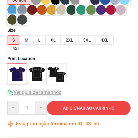
Default
Size
S
M
L
XL
2XL
3XL
4XL
5XL
Print Location
Ver guia de tamanhos
Quantity
ADICIONAR AO CARRINHO
Esta promoção termina em
01
:
48
:
54