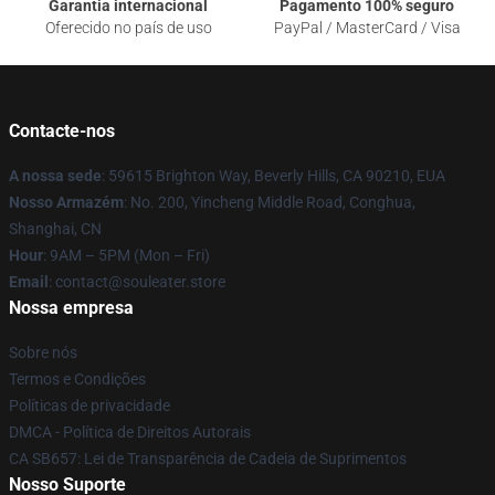
Garantia internacional
Pagamento 100% seguro
Oferecido no país de uso
PayPal / MasterCard / Visa
Contacte-nos
A nossa sede
: 59615 Brighton Way, Beverly Hills, CA 90210, EUA
Nosso Armazém
: No. 200, Yincheng Middle Road, Conghua,
Shanghai, CN
Hour
: 9AM – 5PM (Mon – Fri)
Email
: contact@souleater.store
Nossa empresa
Sobre nós
Termos e Condições
Políticas de privacidade
DMCA - Política de Direitos Autorais
CA SB657: Lei de Transparência de Cadeia de Suprimentos
Nosso Suporte