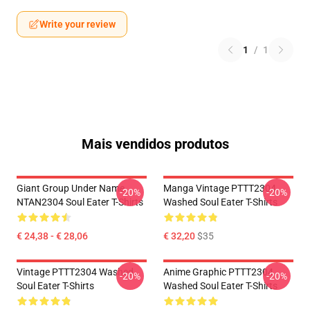
Write your review
1
/
1
Mais vendidos produtos
Giant Group Under Name
Manga Vintage PTTT2304
-20%
-20%
NTAN2304 Soul Eater T-Shirts
Washed Soul Eater T-Shirts
€ 24,38 - € 28,06
€ 32,20
$35
Vintage PTTT2304 Washed
Anime Graphic PTTT2304
-20%
-20%
Soul Eater T-Shirts
Washed Soul Eater T-Shirts