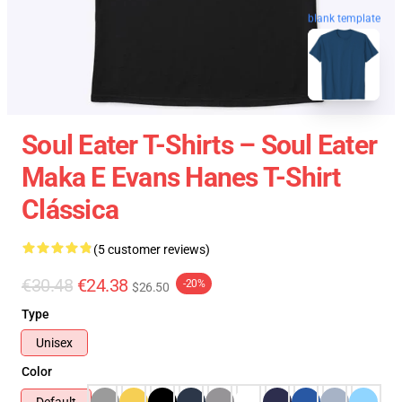
blank template
Soul Eater T-Shirts – Soul Eater
Maka E Evans Hanes T-Shirt
Clássica
(5 customer reviews)
€30.48
€24.38
-20%
$26.50
Type
Unisex
Color