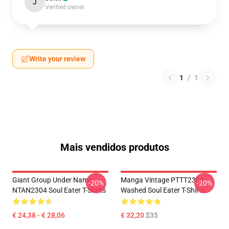
J
Verified owner
Write your review
1
/
1
Mais vendidos produtos
Giant Group Under Name
Manga Vintage PTTT2304
-20%
-20%
NTAN2304 Soul Eater T-Shirts
Washed Soul Eater T-Shirts
€ 24,38 - € 28,06
€ 32,20
$35