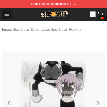
FREE
shipping on orders over $100
Soul Eater Store - Official Soul Eater Merchandise Shop
Open menu
Início
/
Soul Eater Decoração
/
Soul Eater Posters