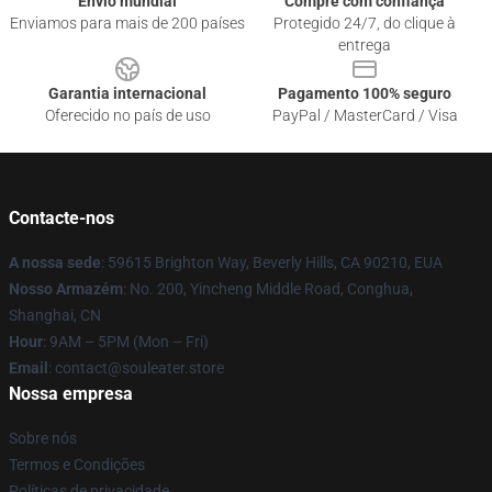
Envio mundial
Compre com confiança
Enviamos para mais de 200 países
Protegido 24/7, do clique à
entrega
Garantia internacional
Pagamento 100% seguro
Oferecido no país de uso
PayPal / MasterCard / Visa
Contacte-nos
A nossa sede
: 59615 Brighton Way, Beverly Hills, CA 90210, EUA
Nosso Armazém
: No. 200, Yincheng Middle Road, Conghua,
Shanghai, CN
Hour
: 9AM – 5PM (Mon – Fri)
Email
: contact@souleater.store
Nossa empresa
Sobre nós
Termos e Condições
Políticas de privacidade