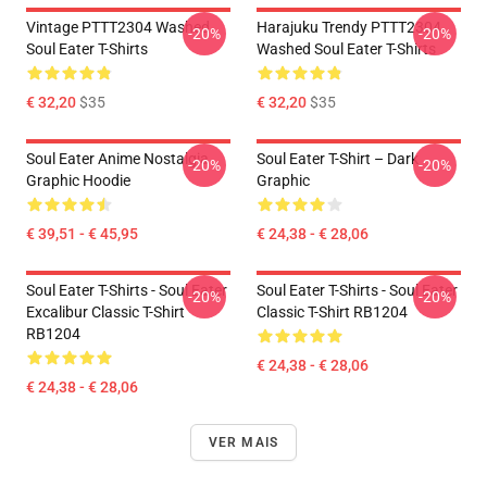
Vintage PTTT2304 Washed
Harajuku Trendy PTTT2304
-20%
-20%
Soul Eater T-Shirts
Washed Soul Eater T-Shirts
€ 32,20
$35
€ 32,20
$35
Soul Eater Anime Nostalgia
Soul Eater T-Shirt – Dark
-20%
-20%
Graphic Hoodie
Graphic
€ 39,51 - € 45,95
€ 24,38 - € 28,06
Soul Eater T-Shirts - Soul Eater
Soul Eater T-Shirts - Soul Eater
-20%
-20%
Excalibur Classic T-Shirt
Classic T-Shirt RB1204
RB1204
€ 24,38 - € 28,06
€ 24,38 - € 28,06
VER MAIS