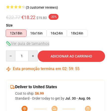
(3 customer reviews)
€22.77
€18.22
-20%
$19.80
Size
12x18in
16x16in
16x24in
18x24in
Ver guia de tamanhos
Quantity
ADICIONAR AO CARRINHO
Esta promoção termina em
02
:
59
:
54
Deliver to United States
Cost to ship:
$6.99
Standard - Order today to get by
Jul. 30 - Aug. 06