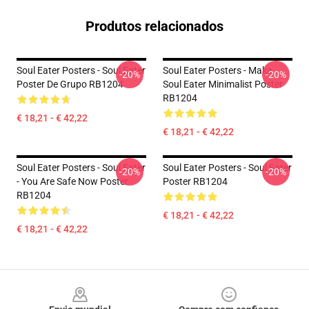
Produtos relacionados
Soul Eater Posters - Soul Eater
Soul Eater Posters - Maka
-20%
-20%
Poster De Grupo RB1204
Soul Eater Minimalist Poster
RB1204
€ 18,21 - € 42,22
€ 18,21 - € 42,22
Soul Eater Posters - Soul Eater
Soul Eater Posters - Soul Eater
-20%
-20%
- You Are Safe Now Poster
Poster RB1204
RB1204
€ 18,21 - € 42,22
€ 18,21 - € 42,22
Footer