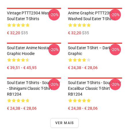
Vintage PTTT2304 Washed
Anime Graphic PTTT2304
-20%
-20%
Soul Eater T-Shirts
Washed Soul Eater T-Shirts
€ 32,20
$35
€ 32,20
$35
Soul Eater Anime Nostalgia
Soul Eater T-Shirt – Dark
-20%
-20%
Graphic Hoodie
Graphic
€ 39,51 - € 45,95
€ 24,38 - € 28,06
Soul Eater T-Shirts - Soul Eater
Soul Eater T-Shirts - Soul Eater
-20%
-20%
- Shinigami Classic T-Shirt
Excalibur Classic T-Shirt
RB1204
RB1204
€ 24,38 - € 28,06
€ 24,38 - € 28,06
VER MAIS