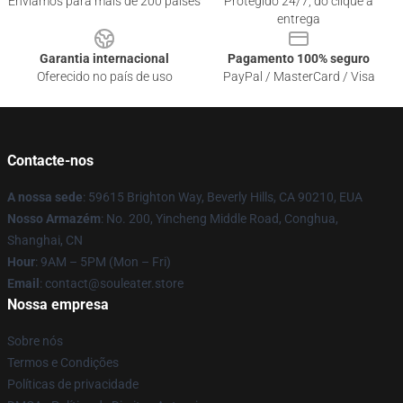
Enviamos para mais de 200 países
Protegido 24/7, do clique à
entrega
Garantia internacional
Pagamento 100% seguro
Oferecido no país de uso
PayPal / MasterCard / Visa
Contacte-nos
A nossa sede
: 59615 Brighton Way, Beverly Hills, CA 90210, EUA
Nosso Armazém
: No. 200, Yincheng Middle Road, Conghua,
Shanghai, CN
Hour
: 9AM – 5PM (Mon – Fri)
Email
: contact@souleater.store
Nossa empresa
Sobre nós
Termos e Condições
Políticas de privacidade