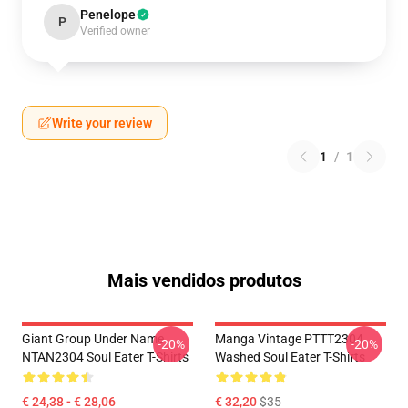
Penelope
P
Verified owner
Write your review
1
/
1
Mais vendidos produtos
Giant Group Under Name
Manga Vintage PTTT2304
-20%
-20%
NTAN2304 Soul Eater T-Shirts
Washed Soul Eater T-Shirts
€ 24,38 - € 28,06
€ 32,20
$35