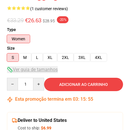
(1 customer reviews)
€33.29
€26.63
-20%
$28.95
Type
Women
Size
S
M
L
XL
2XL
3XL
4XL
Ver guia de tamanhos
Quantity
ADICIONAR AO CARRINHO
Esta promoção termina em
03
:
15
:
54
Deliver to United States
Cost to ship:
$6.99