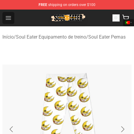
FREE
shipping on orders over $100
Soul Eater Store - Official Soul Eater Merchandise Shop
Open menu
Início
/
Soul Eater Equipamento de treino
/
Soul Eater Pernas