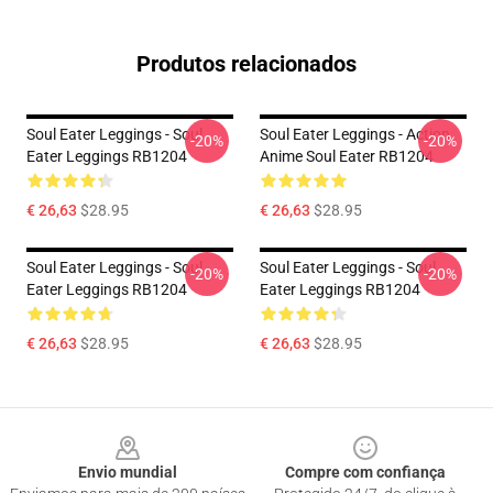
Produtos relacionados
Soul Eater Leggings - Soul
Soul Eater Leggings - Action
-20%
-20%
Eater Leggings RB1204
Anime Soul Eater RB1204
€ 26,63
$28.95
€ 26,63
$28.95
Soul Eater Leggings - Soul
Soul Eater Leggings - Soul
-20%
-20%
Eater Leggings RB1204
Eater Leggings RB1204
€ 26,63
$28.95
€ 26,63
$28.95
Footer
Envio mundial
Compre com confiança