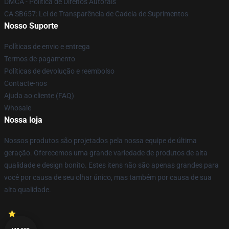
DMCA - Política de Direitos Autorais
CA SB657: Lei de Transparência de Cadeia de Suprimentos
Nosso Suporte
Políticas de envio e entrega
Termos de pagamento
Políticas de devolução e reembolso
Contacte-nos
Ajuda ao cliente (FAQ)
Whosale
Nossa loja
Nossos produtos são projetados pela nossa equipe de última
geração. Oferecemos uma grande variedade de produtos de alta
qualidade e design bonito. Estes itens não são apenas grandes para
você por causa de seu olhar único, mas também por causa de sua
alta qualidade.