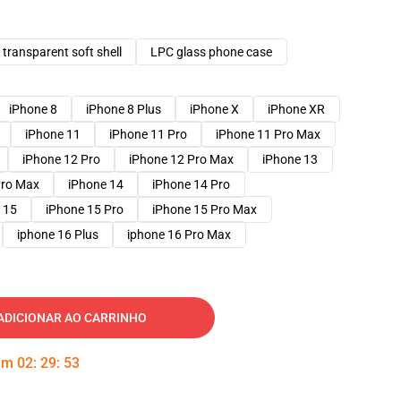
transparent soft shell
LPC glass phone case
iPhone 8
iPhone 8 Plus
iPhone X
iPhone XR
iPhone 11
iPhone 11 Pro
iPhone 11 Pro Max
iPhone 12 Pro
iPhone 12 Pro Max
iPhone 13
Pro Max
iPhone 14
iPhone 14 Pro
 15
iPhone 15 Pro
iPhone 15 Pro Max
iphone 16 Plus
iphone 16 Pro Max
ADICIONAR AO CARRINHO
 em
02
:
29
:
52