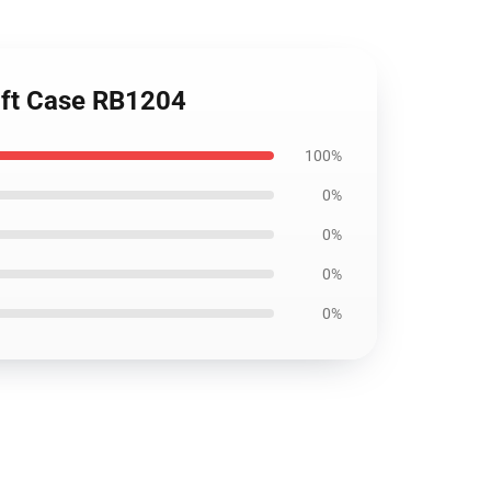
Soft Case RB1204
100%
0%
0%
0%
0%