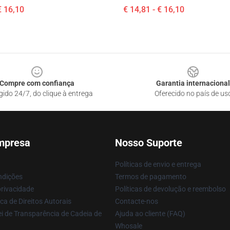
€ 16,10
€ 14,81 - € 16,10
Compre com confiança
Garantia internacional
gido 24/7, do clique à entrega
Oferecido no país de us
mpresa
Nosso Suporte
Políticas de envio e entrega
ndições
Termos de pagamento
privacidade
Políticas de devolução e reembolso
ca de Direitos Autorais
Contacte-nos
i de Transparência de Cadeia de
Ajuda ao cliente (FAQ)
Whosale