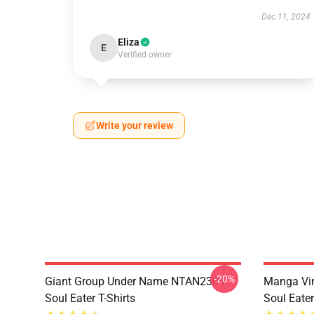
Dec 11, 2024
Eliza
E
Verified owner
Write your review
-20%
Giant Group Under Name NTAN2304
Manga Vi
Soul Eater T-Shirts
Soul Eater