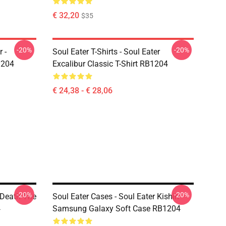
€ 32,20
$35
-20%
-20%
 -
Soul Eater T-Shirts - Soul Eater
1204
Excalibur Classic T-Shirt RB1204
€ 24,38 - € 28,06
-20%
-20%
r Death The
Soul Eater Cases - Soul Eater Kishin
4
Samsung Galaxy Soft Case RB1204