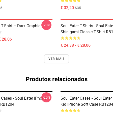
€ 32,20
35
$35
-20%
 T-Shirt – Dark Graphic
Soul Eater T-Shirts - Soul Eater
Shinigami Classic T-Shirt RB
€ 28,06
€ 24,38 - € 28,06
VER MAIS
Produtos relacionados
-20%
 Cases - Soul Eater IPhone
Soul Eater Cases - Soul Eate
e RB1204
Kid IPhone Soft Case RB120