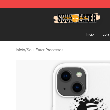
Soul Eater Store - Official Soul Eater Merchandise Sho
Início
Loja
Início
/
Soul Eater Processos