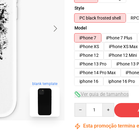
Style
PC black frosted shell
RPC 
Model
iPhone 7
iPhone 7 Plus
iPhone XS
iPhone XS Max
iPhone 12
iPhone 12 Mini
iPhone 13 Pro
iPhone 13 
iPhone 14 Pro Max
iPhone
iphone 16
iphone 16 Pro
blank template
Ver guia de tamanhos
Quantity
Esta promoção termina