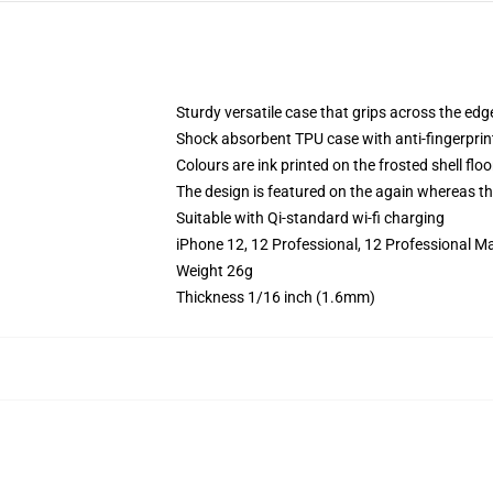
Sturdy versatile case that grips across the edg
Shock absorbent TPU case with anti-fingerprin
Colours are ink printed on the frosted shell floo
The design is featured on the again whereas the
Suitable with Qi-standard wi-fi charging
iPhone 12, 12 Professional, 12 Professional M
Weight 26g
Thickness 1/16 inch (1.6mm)