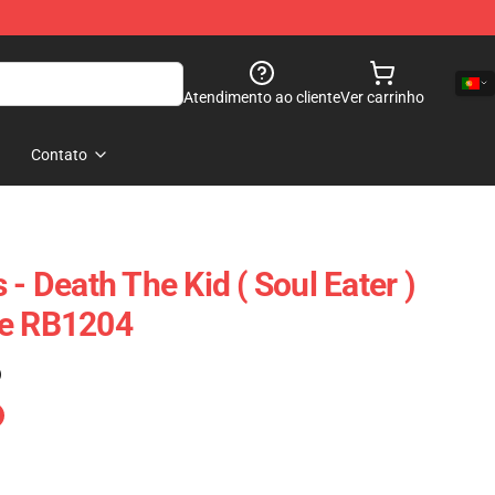
Atendimento ao cliente
Ver carrinho
Contato
 - Death The Kid ( Soul Eater )
se RB1204
)