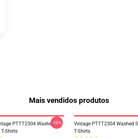
Mais vendidos produtos
-20%
ntage PTTT2304 Washed
Vintage PTTT2304 Washed So
 T-Shirts
T-Shirts