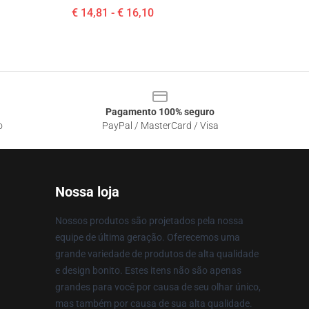
€ 14,81 - € 16,10
Pagamento 100% seguro
o
PayPal / MasterCard / Visa
Nossa loja
Nossos produtos são projetados pela nossa
equipe de última geração. Oferecemos uma
grande variedade de produtos de alta qualidade
e design bonito. Estes itens não são apenas
grandes para você por causa de seu olhar único,
mas também por causa de sua alta qualidade.