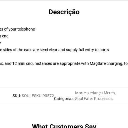
Descrição
es of your telephone
t end
r
 sides of the case are semi clear and supply full entry to ports
ax, and 12 mini circumstances are appropriate with MagSafe charging, t
Morte a criança Merch
,
SKU
:
SOULESKU-93572
Categorias
:
Soul Eater Processos
,
What Customers Say