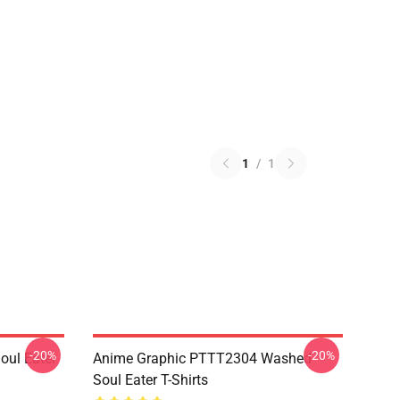
1
/
1
-20%
-20%
ul Eater
Anime Graphic PTTT2304 Washed
Soul Eater T-Shirts