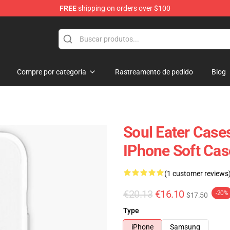
FREE
shipping on orders over $100
p
Compre por categoria
Rastreamento de pedido
Blog
Soul Eater Cases
IPhone Soft Ca
(1 customer reviews
€20.13
€16.10
-20%
$17.50
Type
iPhone
Samsung